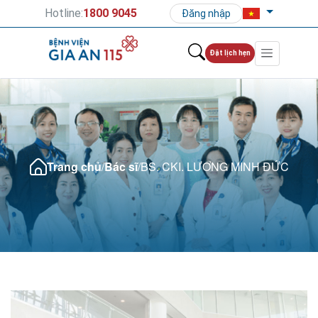
Hotline:
1800 9045
Đăng nhập
Đặt lịch hẹn
Trang chủ
/
Bác sĩ
/
BS. CKI. LƯƠNG MINH ĐỨC