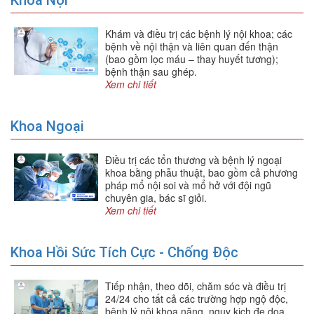
Khoa Nội
Khám và điều trị các bệnh lý nội khoa; các
bệnh về nội thận và liên quan đến thận
(bao gồm lọc máu – thay huyết tương);
bệnh thận sau ghép.
Xem chi tiết
Khoa Ngoại
Điều trị các tổn thương và bệnh lý ngoại
khoa bằng phẫu thuật, bao gồm cả phương
pháp mổ nội soi và mổ hở với đội ngũ
chuyên gia, bác sĩ giỏi.
Xem chi tiết
Khoa Hồi Sức Tích Cực - Chống Độc
Tiếp nhận, theo dõi, chăm sóc và điều trị
24/24 cho tất cả các trường hợp ngộ độc,
bệnh lý nội khoa nặng, nguy kịch đe dọa