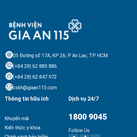
05 Đường số 17A, KP 26, P. An Lạc,
TP. HCM
(+84 28) 62 885 886
(+84 28) 62 847 972
cskh@giaan115.com
Thông tin hữu ích
Dịch vụ 24/7
1800 9045
Khuyến mãi
Kiến thức y khoa
Follow Us
Chính sách bảo hiểm