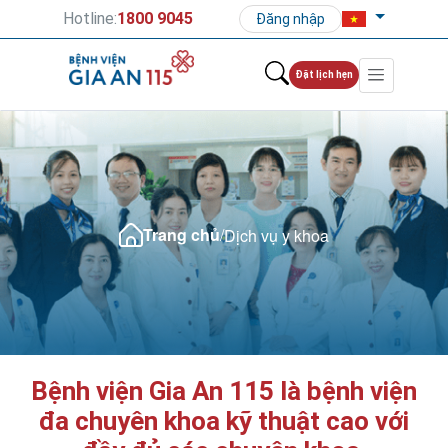
Hotline:
1800 9045
Đăng nhập
Đặt lịch hẹn
Trang chủ
/
Dịch vụ y khoa
Bệnh viện Gia An 115 là bệnh viện
đa chuyên khoa kỹ thuật cao với