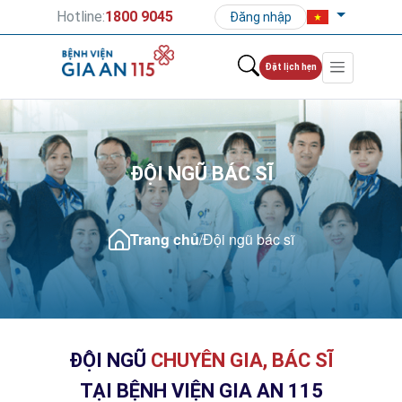
Hotline:
1800 9045
Đăng nhập
Đặt lịch hẹn
ĐỘI NGŨ BÁC SĨ
Trang chủ
/
Đội ngũ bác sĩ
ĐỘI NGŨ
CHUYÊN GIA, BÁC SĨ
TẠI BỆNH VIỆN GIA AN 115