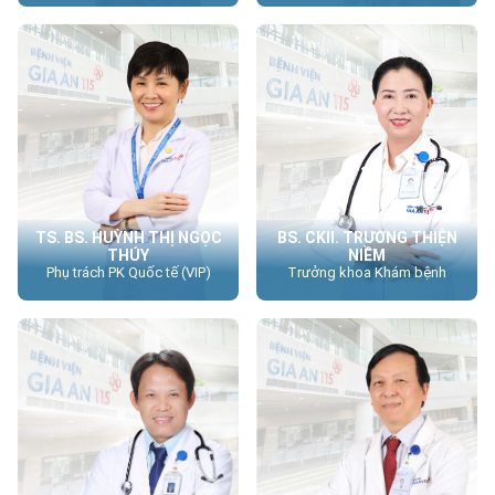
TS. BS. HUỲNH THỊ NGỌC
BS. CKII. TRƯƠNG THIỆN
THÚY
NIỀM
Phụ trách PK Quốc tế (VIP)
Trưởng khoa Khám bệnh