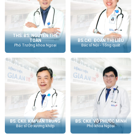
THS. BS. NGUYỄN THẾ
TOÀN
BS.CKI. ĐOÀN THỊ LIỄU
Phó Trưởng khoa Ngoại
Bác sĩ Nội - Tổng quát
BS. CKII. KIM VĂN TRUNG
BS. CKII. VÕ PHƯỚC MINH
Bác sĩ Cơ xương khớp
Phó khoa Ngoại