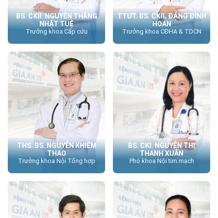
BS. CKII. NGUYỄN THẮNG
TTƯT. BS. CKII. ĐẶNG ĐÌNH
NHẬT TUỆ
HOAN
Trưởng khoa Cấp cứu
Trưởng khoa CĐHA & TDCN
THS. BS. NGUYỄN KHIÊM
BS. CKI. NGUYỄN THỊ
THAO
THANH XUÂN
Trưởng khoa Nội Tổng hợp
Phó khoa Nội tim mạch