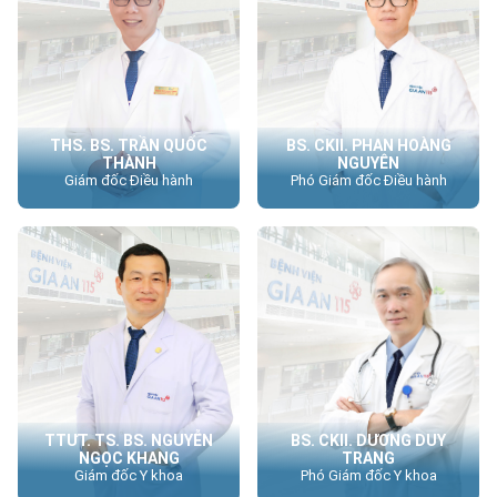
THS. BS. TRẦN QUỐC
BS. CKII. PHAN HOÀNG
THÀNH
NGUYÊN
Giám đốc Điều hành
Phó Giám đốc Điều hành
TTƯT. TS. BS. NGUYỄN
BS. CKII. DƯƠNG DUY
NGỌC KHANG
TRANG
Giám đốc Y khoa
Phó Giám đốc Y khoa