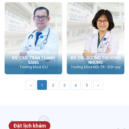
BS. CKII. TRẦN THANH
BS. CKI. DƯƠNG THỊ HỒNG
SANG
NHUNG
Trưởng khoa ICU
Trưởng khoa Nội TK - Đột quỵ
«
1
2
3
4
5
»
Đặt lịch khám