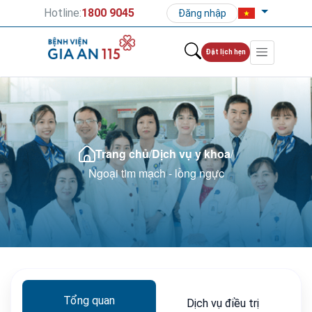
Hotline:
1800 9045
Đăng nhập
Đặt lịch hẹn
Trang chủ
/
Dịch vụ y khoa
/
Ngoại tim mạch - lồng ngực
Tổng quan
Dịch vụ điều trị