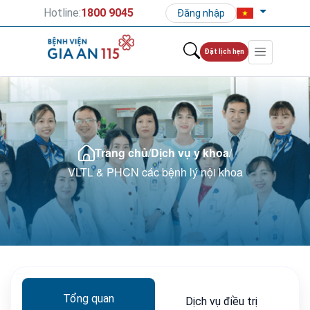
Hotline:
1800 9045
Đăng nhập
Đặt lịch hẹn
Trang chủ
/
Dịch vụ y khoa
/
VLTL & PHCN các bệnh lý nội khoa
Tổng quan
Dịch vụ điều trị