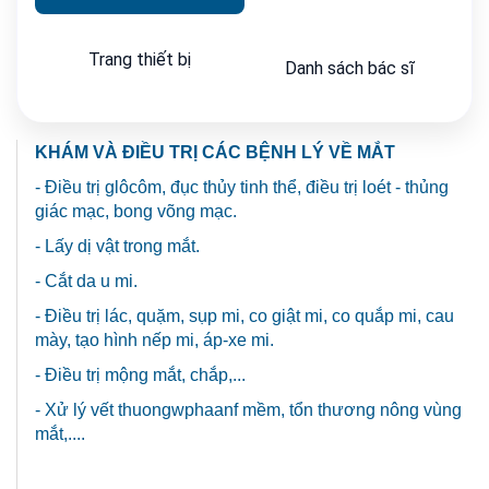
Trang thiết bị
Danh sách bác sĩ
KHÁM VÀ ĐIỀU TRỊ CÁC BỆNH LÝ VỀ MẮT
- Điều trị glôcôm, đục thủy tinh thể, điều trị loét - thủng
giác mạc, bong võng mạc.
- Lấy dị vật trong mắt.
- Cắt da u mi.
- Điều trị lác, quặm, sụp mi, co giật mi, co quắp mi, cau
mày, tạo hình nếp mi, áp-xe mi.
- Điều trị mộng mắt, chắp,...
- Xử lý vết thuongwphaanf mềm, tổn thương nông vùng
mắt,....