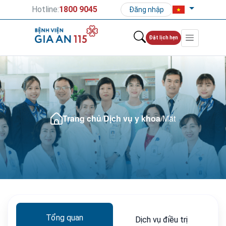
Hotline:
1800 9045
Đăng nhập
Đặt lịch hẹn
Trang chủ
/
Dịch vụ y khoa
/
Mắt
Tổng quan
Dịch vụ điều trị