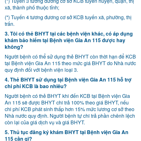
(*) Tuyến 3 tương đương cơ sở KCB tuyến huyện, quận, thị
xã, thành phố thuộc tỉnh;
(*) Tuyến 4 tương đương cơ sở KCB tuyến xã, phường, thị
trấn.
3. Tôi có thẻ BHYT tại các bệnh viện khác, có áp dụng
khám bảo hiểm tại Bệnh viện Gia An 115 được hay
không?
Người bệnh có thể sử dụng thẻ BHYT còn thời hạn để KCB
tại Bệnh viện Gia An 115 theo mức giá BHYT do Nhà nước
quy định đối với bệnh viện loại 3.
4. Thẻ BHYT sử dụng tại Bệnh viện Gia An 115 hỗ trợ
chi phí KCB là bao nhiêu?
Người bệnh có thẻ BHYT khi đến KCB tại Bệnh viện Gia
An 115 sẽ được BHYT chi trả 100% theo giá BHYT, nếu
chi phí KCB phát sinh thấp hơn 15% mức lương cơ sở theo
Nhà nước quy định. Người bệnh tự chi trả phần chênh lệch
còn lại của giá dịch vụ và giá BHYT.
5. Thủ tục đăng ký khám BHYT tại Bệnh viện Gia An
115 cần gì?