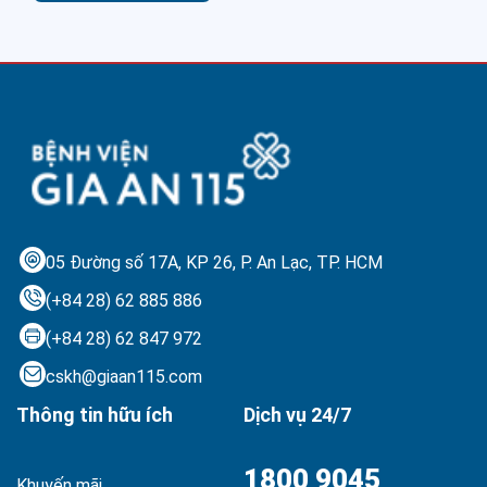
05 Đường số 17A, KP 26, P. An Lạc,
TP. HCM
(+84 28) 62 885 886
(+84 28) 62 847 972
cskh@giaan115.com
Thông tin hữu ích
Dịch vụ 24/7
1800 9045
Khuyến mãi