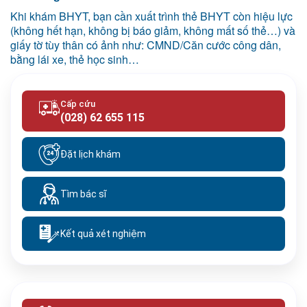
Khi khám BHYT, bạn cần xuất trình thẻ BHYT còn hiệu lực
(không hết hạn, không bị báo giảm, không mất số thẻ…) và
giấy tờ tùy thân có ảnh như: CMND/Căn cước công dân,
bằng lái xe, thẻ học sinh…
Cấp cứu
(028) 62 655 115
Đặt lịch khám
Tìm bác sĩ
Kết quả xét nghiệm