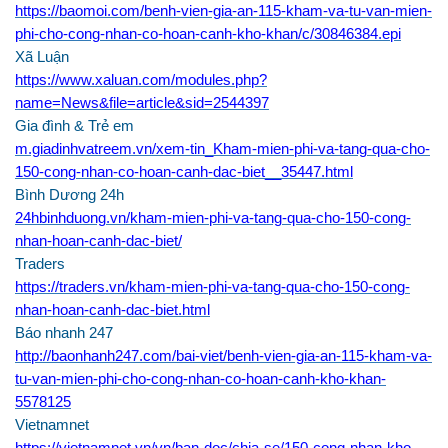
https://baomoi.com/benh-vien-gia-an-115-kham-va-tu-van-mien-
phi-cho-cong-nhan-co-hoan-canh-kho-khan/c/30846384.epi
Xã Luận
https://www.xaluan.com/modules.php?
name=News&file=article&sid=2544397
Gia đình & Trẻ em
m.giadinhvatreem.vn/xem-tin_Kham-mien-phi-va-tang-qua-cho-
150-cong-nhan-co-hoan-canh-dac-biet__35447.html
Bình Dương 24h
24hbinhduong.vn/kham-mien-phi-va-tang-qua-cho-150-cong-
nhan-hoan-canh-dac-biet/
Traders
https://traders.vn/kham-mien-phi-va-tang-qua-cho-150-cong-
nhan-hoan-canh-dac-biet.html
Báo nhanh 247
http://baonhanh247.com/bai-viet/benh-vien-gia-an-115-kham-va-
tu-van-mien-phi-cho-cong-nhan-co-hoan-canh-kho-khan-
5578125
Vietnamnet