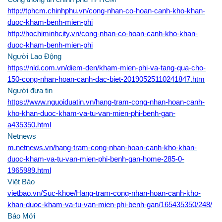
http://tphcm.chinhphu.vn/cong-nhan-co-hoan-canh-kho-khan-
duoc-kham-benh-mien-phi
http://hochiminhcity.vn/cong-nhan-co-hoan-canh-kho-khan-
duoc-kham-benh-mien-phi
Người Lao Động
https://nld.com.vn/diem-den/kham-mien-phi-va-tang-qua-cho-
150-cong-nhan-hoan-canh-dac-biet-20190525110241847.htm
Người đưa tin
https://www.nguoiduatin.vn/hang-tram-cong-nhan-hoan-canh-
kho-khan-duoc-kham-va-tu-van-mien-phi-benh-gan-
a435350.html
Netnews
m.netnews.vn/hang-tram-cong-nhan-hoan-canh-kho-khan-
duoc-kham-va-tu-van-mien-phi-benh-gan-home-285-0-
1965989.html
Việt Báo
vietbao.vn/Suc-khoe/Hang-tram-cong-nhan-hoan-canh-kho-
khan-duoc-kham-va-tu-van-mien-phi-benh-gan/165435350/248/
Báo Mới