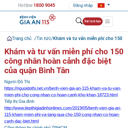
Hotline:
1800 9045
Đăng nhập
Đặt lịch hẹn
Trang chủ
/
Tin tức
/
Khám và tư vấn miễn phí cho 150 c
Khám và tư vấn miễn phí cho 150
công nhân hoàn cảnh đặc biệt
của quận Bình Tân
Người Đô Thị
https://nguoidothi.net.vn/benh-vien-gia-an-115-kham-va-tu-van-
mien-phi-cho-cong-nhan-co-hoan-canh-kho-khan-18723.html
Tiếp thị Gia đình
http://www.tiepthigiadinhonlines.com/2019/05/benh-vien-gia-an-
115-kham-mien-phi-va-tang-qua-cho-150-cong-nhan-co-hoan-
canh-dac-biet.html
Cổng thông tin chính phủ TPHCM