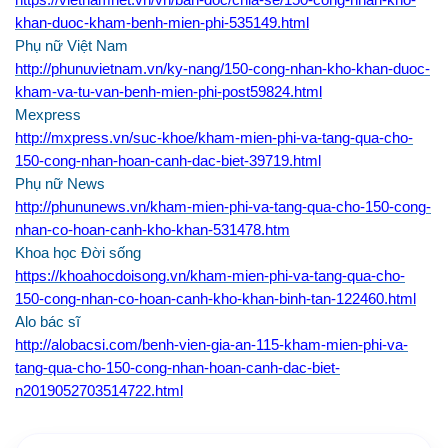
https://vietnamnet.vn/vn/ban-doc/chia-se/150-cong-nhan-kho-
khan-duoc-kham-benh-mien-phi-535149.html
Phụ nữ Việt Nam
http://phunuvietnam.vn/ky-nang/150-cong-nhan-kho-khan-duoc-
kham-va-tu-van-benh-mien-phi-post59824.html
Mexpress
http://mxpress.vn/suc-khoe/kham-mien-phi-va-tang-qua-cho-
150-cong-nhan-hoan-canh-dac-biet-39719.html
Phụ nữ News
http://phununews.vn/kham-mien-phi-va-tang-qua-cho-150-cong-
nhan-co-hoan-canh-kho-khan-531478.htm
Khoa học Đời sống
https://khoahocdoisong.vn/kham-mien-phi-va-tang-qua-cho-
150-cong-nhan-co-hoan-canh-kho-khan-binh-tan-122460.html
Alo bác sĩ
http://alobacsi.com/benh-vien-gia-an-115-kham-mien-phi-va-
tang-qua-cho-150-cong-nhan-hoan-canh-dac-biet-
n2019052703514722.html