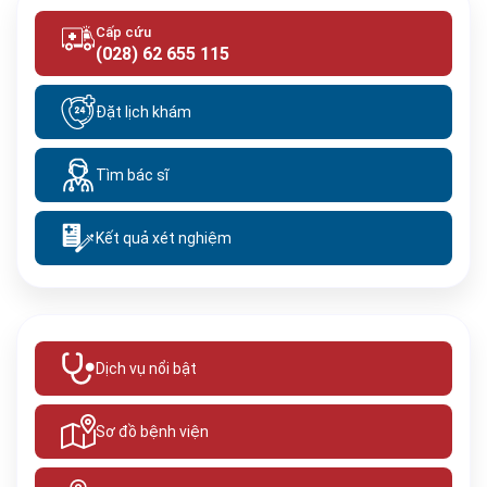
Cấp cứu
(028) 62 655 115
Đặt lịch khám
Tìm bác sĩ
Kết quả xét nghiệm
Dịch vụ nổi bật
Sơ đồ bệnh viện