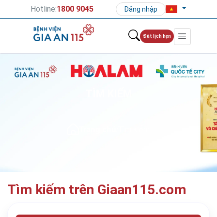
Hotline:
1800 9045
Đăng nhập
Đặt lịch hẹn
TÌM KIẾM
Trang chủ
/
Tìm kiếm
Tìm kiếm trên Giaan115.com