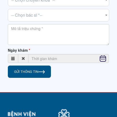
-- Chọn bác sĩ *--
Ngày khám
GỬI THÔNG TIN