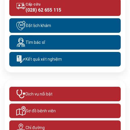
Cấp cứu
(028) 62 655 115
Đặt lịch khám
Tìm bác sĩ
Kết quả xét nghiệm
Dịch vụ nổi bật
Sơ đồ bệnh viện
Chỉ đường