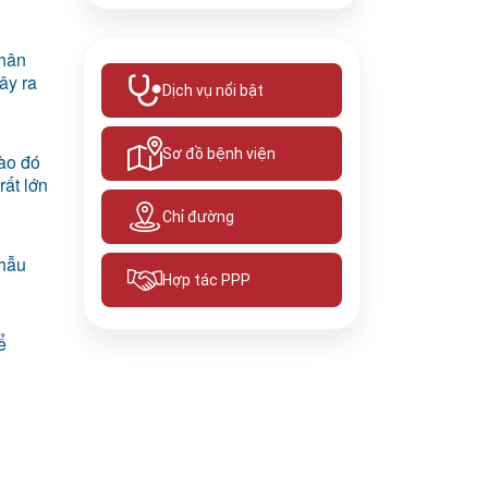
nhân
ây ra
Dịch vụ nổi bật
Sơ đồ bệnh viện
ào đó
rất lớn
Chỉ đường
phẫu
Hợp tác PPP
ể