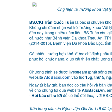
Ông hiện là Trưởng khoa Vật lý
BS.CKI Trần Quốc Tuấn
là bác sĩ chuyên khoa
Không chỉ đảm nhận vai trò Trưởng khoa Vật lý
đến nay, trong nhiều năm liền, BS Tuấn còn gi
cả nước như Bệnh viện Đa khoa Triều An, TP
(2014-2015), Bệnh viện Đa khoa Bảo Lộc, tỉn
Có nhiều trường hợp khó, được chỉ định phẫu t
phục hồi chức năng, giúp cải thiện chất lượng
Chương trình sẽ được livestream (phát sóng trự
website
AloBacsi.com
vào lúc
15g, thứ 5, ng
Ngay từ bây giờ, bạn đọc có câu hỏi và băn kho
về cho chúng tôi qua website
AloBacsi.vn
, e
- Hỏi bác sĩ trả lời
để có thể đối thoại với BS.
Trân trọng cảm ơn Bệnh viện Gia An 115 đã tạo