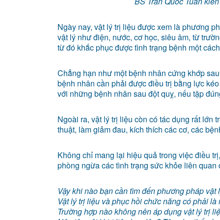
BS Trần Quốc Tuấn kiên
Ngày nay, vật lý trị liệu được xem là phương p
vật lý như điện, nước, cơ học, siêu âm, từ trườ
từ đó khắc phục được tình trạng bệnh một cá
Chẳng hạn như một bệnh nhân cứng khớp sau b
bệnh nhân cần phải được điều trị bằng lực kéo nắn
với những bệnh nhân sau đột quỵ, nếu tập đún
Ngoài ra, vật lý trị liệu còn có tác dụng rất l
thuật, làm giảm đau, kích thích các cơ, các b
Không chỉ mang lại hiệu quả trong việc điều trị,
phòng ngừa các tình trạng sức khỏe liên quan 
Vậy khi nào bạn cần tìm đến phương pháp vật lý
Vật lý trị liệu và phục hồi chức năng có phải là
Trường hợp nào không nên áp dụng vật lý trị li