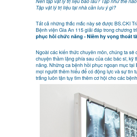
Nên tập vật lý trị liệu bao lâu? Tập như thế nà
Tập vật lý trị liệu tại nhà cần lưu ý gì?
Tất cả những thắc mắc này sẽ được BS.CKI Trầ
Bệnh viện Gia An 115 giải đáp trong chương t
phục hồi chức năng - Niềm hy vọng thoát t
Ngoài các kiến thức chuyên môn, chúng ta sẽ
chuyện thầm lặng phía sau của các bác sĩ, kỹ t
năng. Những ca bệnh hồi phục ngoạn mục tại B
mọi người thêm hiểu để có động lực và sự tin 
trắng luôn tận tụy tìm thêm cơ hội cho các bện