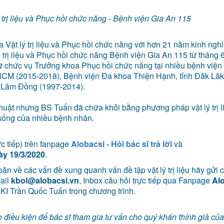
 trị liệu và Phục hồi chức năng - Bệnh viện Gia An 115
 Vật lý trị liệu và Phục hồi chức năng với hơn 21 năm kinh ngh
 trị liệu và Phục hồi chức năng Bệnh viện Gia An 115 từ tháng 
ữ chức vụ Trưởng khoa Phục hồi chức năng tại nhiều bệnh viện 
HCM (2015-2018), Bệnh viện Đa khoa Thiện Hạnh, tỉnh Đăk Lăk
h Lâm Đồng (1997-2014).
huật nhưng BS Tuấn đã chữa khỏi bằng phương pháp vật lý trị l
 sống của nhiều bệnh nhân.
c tiếp) trên fanpage
Alobacsi - Hỏi bác sĩ trả lời
và
ày 19/3/2020
.
ăn về các vấn đề xung quanh vấn đề tập vật lý trị liệu hãy gửi 
mail
kbol@alobacsi.vn
, Inbox câu hỏi trực tiếp qua Fanpage
Al
CKI Trần Quốc Tuấn trong chương trình.
 điều kiện để bác sĩ tham gia tư vấn cho quý khán thính giả của