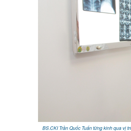
BS.CKI Trần Quốc Tuấn từng kinh qua vị tr