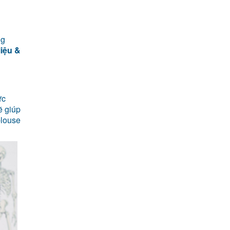
ng
 liệu &
ức
ẽ giúp
blouse