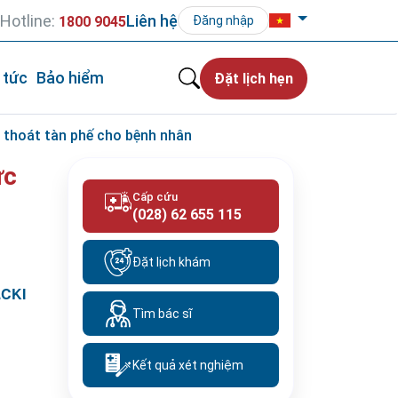
Hotline:
Liên hệ
1800 9045
Đăng nhập
 tức
Bảo hiểm
Đặt lịch hẹn
ng thoát tàn phế cho bệnh nhân
ức
Cấp cứu
(028) 62 655 115
Đặt lịch khám
.CKI
Tìm bác sĩ
Kết quả xét nghiệm