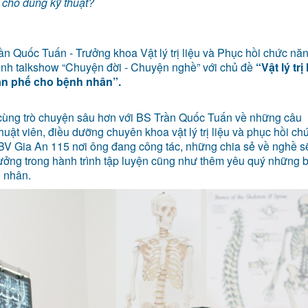
o cho đúng kỹ thuật?
n Quốc Tuấn - Trưởng khoa Vật lý trị liệu và Phục hồi chức nă
rình talkshow “Chuyện đời - Chuyện nghề” với chủ đề
“Vật lý trị
àn phế cho bệnh nhân”.
 cùng trò chuyện sâu hơn với BS Trần Quốc Tuấn về những câu
huật viên, điều dưỡng chuyên khoa vật lý trị liệu và phục hồi ch
V Gia An 115 nơi ông đang công tác, những chia sẻ về nghề s
tưởng trong hành trình tập luyện cũng như thêm yêu quý những 
h nhân.