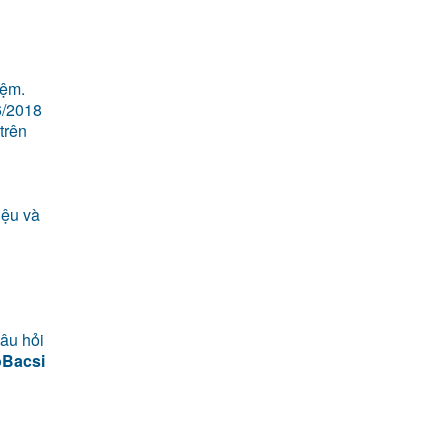
iệm.
6/2018
trên
iệu và
câu hỏi
oBacsi