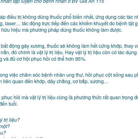
 nhẫn tập luyện cho bệnh nhân ở BV Gia An 115
háp điều trị không dùng thuốc phổ biến nhất, ứng dụng các tác 
ng, laser… tác động trực tiếp đến các khiếm khuyết do bệnh tật g
ch hữu hiệu mà phương pháp dùng thuốc không làm được.
ất động gãy xương, thuốc sẽ không làm hết cứng khớp, thay v
, đó chính là vật lý trị liệu. Hay vật lý trị liệu còn có tác dụng 
g và đủ cơ hội phục hồi có thể hơn 95%.
ớn trong việc chăm sóc bệnh nhân ung thư, hồi phục cột sống sau 
ệnh liên quan đến khớp, dây chằng, cơ bắp, xương…
 phục hồi mà vật lý trị liệu cũng là phương thức rất quan trọng đ
đến tuổi.
 trị liệu?
 một?
ệu?