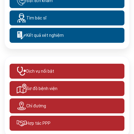
Đặt lịch khám
Tìm bác sĩ
Kết quả xét nghiệm
Dịch vụ nổi bật
Sơ đồ bệnh viện
Chỉ đường
Hợp tác PPP