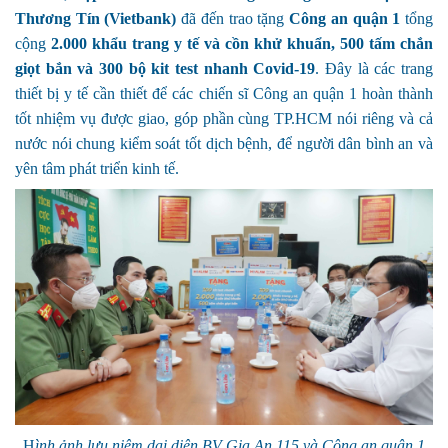
Thương Tín (Vietbank)
đã đến trao tặng
Công an quận 1
tổng
cộng
2.000 khẩu trang y tế và cồn khử khuẩn, 500 tấm chắn
giọt bắn và 300 bộ kit test nhanh Covid-19
. Đây là các trang
thiết bị y tế cần thiết để các chiến sĩ Công an quận 1 hoàn thành
tốt nhiệm vụ được giao, góp phần cùng TP.HCM nói riêng và cả
nước nói chung kiểm soát tốt dịch bệnh, để người dân bình an và
yên tâm phát triển kinh tế.
H
ình ảnh lưu niệm dại diện BV Gia An 115 và Công an quận 1