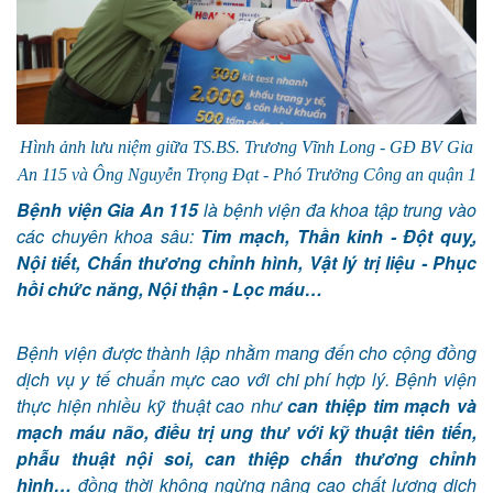
Hình ảnh lưu niệm giữa TS.BS. Trương Vĩnh Long - GĐ BV Gia
An 115 và Ông Nguyễn Trọng Đạt - Phó
Trưởng Công an quận 1
Bệnh viện Gia An 115
là bệnh viện đa khoa tập trung vào
các chuyên khoa sâu:
Tim mạch, Thần kinh - Đột quỵ,
Nội tiết, Chấn thương chỉnh hình, Vật lý trị liệu - Phục
hồi chức năng, Nội thận - Lọc máu…
Bệnh viện được thành lập nhằm mang đến cho cộng đồng
dịch vụ y tế chuẩn mực cao với chi phí hợp lý. Bệnh viện
thực hiện nhiều kỹ thuật cao như
can thiệp tim mạch và
mạch máu não, điều trị ung thư với kỹ thuật tiên tiến,
phẫu thuật nội soi, can thiệp chấn thương chỉnh
hình…
đồng thời không ngừng nâng cao chất lượng dịch