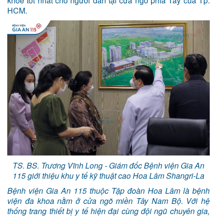
khỏe tốt nhất cho người dân tại cửa ngõ phía Tây của Tp.
HCM.
TS. BS. Trương Vĩnh Long - Giám đốc Bệnh viện Gia An
115 giới thiệu khu y tế kỹ thuật cao Hoa Lâm Shangri-La
Bệnh viện Gia An 115 thuộc Tập đoàn Hoa Lâm là bệnh
viện đa khoa nằm ở cửa ngõ miền Tây Nam Bộ. Với hệ
thống trang thiết bị y tế hiện đại cùng đội ngũ chuyên gia,