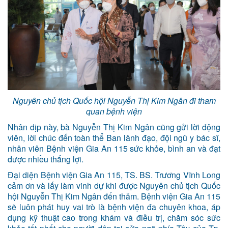
Nguyên chủ tịch Quốc hội Nguyễn Thị Kim Ngân đi tham
quan bệnh viện
Nhân dịp này, bà Nguyễn Thị Kim Ngân cũng gửi lời động
viên, lời chúc đến toàn thể Ban lãnh đạo, đội ngũ y bác sĩ,
nhân viên Bệnh viện Gia An 115 sức khỏe, bình an và đạt
được nhiều thắng lợi.
Đại diện Bệnh viện Gia An 115, TS. BS. Trương Vĩnh Long
cảm ơn và lấy làm vinh dự khi được Nguyên chủ tịch Quốc
hội Nguyễn Thị Kim Ngân đến thăm. Bệnh viện Gia An 115
sẽ luôn phát huy vai trò là bệnh viện đa chuyên khoa, áp
dụng kỹ thuật cao trong khám và điều trị, chăm sóc sức