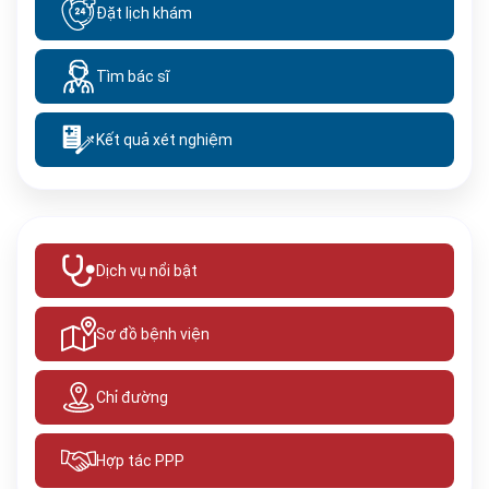
Đặt lịch khám
Tìm bác sĩ
Kết quả xét nghiệm
Dịch vụ nổi bật
Sơ đồ bệnh viện
Chỉ đường
Hợp tác PPP