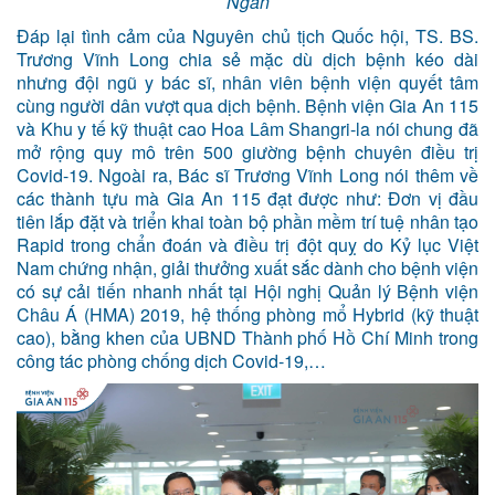
Ngân
Đáp lại tình cảm của Nguyên chủ tịch Quốc hội, TS. BS.
Trương Vĩnh Long chia sẻ mặc dù dịch bệnh kéo dài
nhưng đội ngũ y bác sĩ, nhân viên bệnh viện quyết tâm
cùng người dân vượt qua dịch bệnh. Bệnh viện Gia An 115
và Khu y tế kỹ thuật cao Hoa Lâm Shangri-la nói chung đã
mở rộng quy mô trên 500 giường bệnh chuyên điều trị
Covid-19. Ngoài ra, Bác sĩ Trương Vĩnh Long nói thêm về
các thành tựu mà Gia An 115 đạt được như: Đơn vị đầu
tiên lắp đặt và triển khai toàn bộ phần mềm trí tuệ nhân tạo
Rapid trong chẩn đoán và điều trị đột quỵ do Kỷ lục Việt
Nam chứng nhận, giải thưởng xuất sắc dành cho bệnh viện
có sự cải tiến nhanh nhất tại Hội nghị Quản lý Bệnh viện
Châu Á (HMA) 2019, hệ thống phòng mổ Hybrid (kỹ thuật
cao), bằng khen của UBND Thành phố Hồ Chí Minh trong
công tác phòng chống dịch Covid-19,…