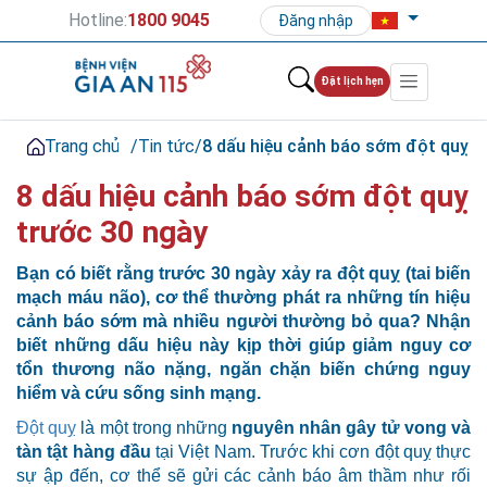
Hotline:
1800 9045
Đăng nhập
Đặt lịch hẹn
Trang chủ
/
Tin tức
/
8 dấu hiệu cảnh báo sớm đột quỵ t
8 dấu hiệu cảnh báo sớm đột quỵ
trước 30 ngày
Bạn có biết rằng trước 30 ngày xảy ra đột quỵ (tai biến
mạch máu não), cơ thể thường phát ra những tín hiệu
cảnh báo sớm mà nhiều người thường bỏ qua? Nhận
biết những dấu hiệu này kịp thời giúp giảm nguy cơ
tổn thương não nặng, ngăn chặn biến chứng nguy
hiểm và cứu sống sinh mạng.
Đột quỵ
là một trong những
nguyên nhân gây tử vong và
tàn tật hàng đầu
tại Việt Nam. Trước khi cơn đột quỵ thực
sự ập đến, cơ thể sẽ gửi các cảnh báo âm thầm như rối