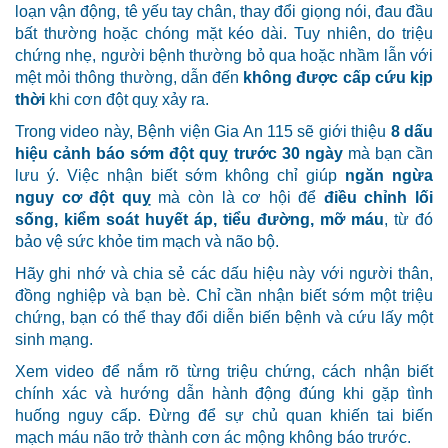
loạn vận động, tê yếu tay chân, thay đổi giọng nói, đau đầu
bất thường hoặc chóng mặt kéo dài. Tuy nhiên, do triệu
chứng nhẹ, người bệnh thường bỏ qua hoặc nhầm lẫn với
mệt mỏi thông thường, dẫn đến
không được cấp cứu kịp
thời
khi cơn đột quỵ xảy ra.
Trong video này, Bệnh viện Gia An 115 sẽ giới thiệu
8 dấu
hiệu cảnh báo sớm đột quỵ trước 30 ngày
mà bạn cần
lưu ý. Việc nhận biết sớm không chỉ giúp
ngăn ngừa
nguy cơ đột quỵ
mà còn là cơ hội để
điều chỉnh lối
sống, kiểm soát huyết áp, tiểu đường, mỡ máu
, từ đó
bảo vệ sức khỏe tim mạch và não bộ.
Hãy ghi nhớ và chia sẻ các dấu hiệu này với người thân,
đồng nghiệp và bạn bè. Chỉ cần nhận biết sớm một triệu
chứng, bạn có thể thay đổi diễn biến bệnh và cứu lấy một
sinh mạng.
Xem video để nắm rõ từng triệu chứng, cách nhận biết
chính xác và hướng dẫn hành động đúng khi gặp tình
huống nguy cấp. Đừng để sự chủ quan khiến tai biến
mạch máu não trở thành cơn ác mộng không báo trước.