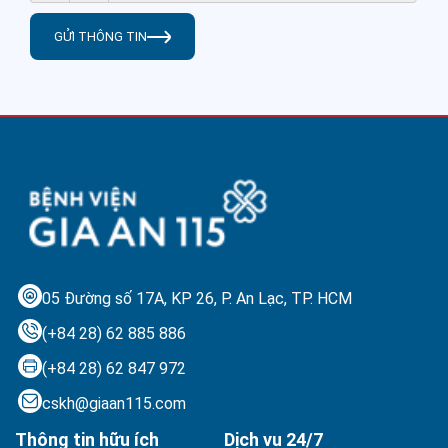
GỬI THÔNG TIN
05 Đường số 17A, KP 26, P. An Lạc,
TP. HCM
(+84 28) 62 885 886
(+84 28) 62 847 972
cskh@giaan115.com
Thông tin hữu ích
Dịch vụ 24/7