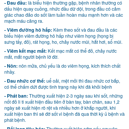
- Đau đầu:
là biểu hiện thường gặp, bệnh nhân thường có
dấu hiện quay cuồng, nhức đầu dữ dội, trong đầu có cảm
giác chao đảo do sốt làm tuần hoàn máu mạnh hơn và các
mạch máu căng ra.
- Viêm đường hô hấp:
Kèm theo sốt và đau đầu là các
biểu hiện viêm đường hô hấp như viêm họng (họng bị
sưng tấy, đỏ), rát họng, ho, chảy nước mũi, hắt hơi, sổ mũi.
- Viêm kết mạc mắt:
Kết mạc mắt có thể đỏ, chảy nước
mắt, mắt người bệnh lờ đờ.
- Nôn:
nôn mửa, chủ yếu là do viêm họng, kích thích chất
nhầy.
- Đau nhức cơ thể:
uể oải, mệt mỏi thì đau nhức cơ bắp,
có thể chấm dứt được tình trạng này khi đã khỏi bệnh
- Phát ban:
Thường xuất hiện 2-3 ngày sau khi sốt, những
nốt đỏ li ti xuất hiện đầu tiên ở bàn tay, bàn chân, sau 1,2
ngày sẽ xuất hiện rõ rệt và nhiều hơn ở khắp người, khi
xuất hiện ban thì sẽ đỡ sốt vì bệnh đã qua thời kỳ ủ bệnh và
phát bệnh.
- Rối loạn tiêu hóa:
Thường xuất hiện sớm nếu nguyên