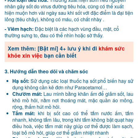
nhân gây sốt do virus đường tiêu hóa, cũng có thể xuất
hiện muộn hơn vài ngày sau khi sốt với đặc điểm là đại tiện
lỏng (tiêu chảy), không có máu, có chất nhày .
- Viêm hạch:
Đặc biệt là các hạch vùng đầu, mặt, cổ
thường sưng to, đau có thể nhìn hoặc sờ thấy.
Xem thêm: [Bật mí] 4+ lưu ý khi đi
khám sức
khỏe xin việc
bạn cần biết
3. Hướng dẫn theo dõi và chăm sóc
Hạ sốt:
Sử dụng các loại thuốc hạ sốt phổ biến hay sử
dụng không cần kê đơn như Paracetamol…
Chườm mát:
Lau mình bằng khăn ấm để giảm sốt, lau
khô mồ hôi, nằm nơi thoáng mát, mặc quần áo mỏng,
rộng, thấm hút mồ hôi.
Tắm mát:
khi bị sốt cao có thể tắm nước ấm, tắm
nhanh, không tắm lâu, trong khi tắm không bật quạt hay
điều hoà, việc tắm mát này giúp cơ thể được làm sạch,
loại bỏ mồ hôi, giúp cơ thể giảm nhiệt nhanh