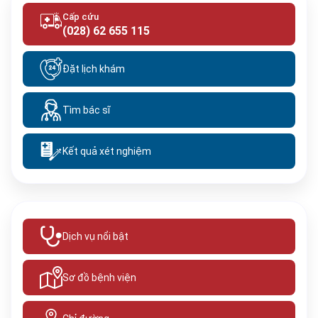
Cấp cứu
(028) 62 655 115
Đặt lịch khám
Tìm bác sĩ
Kết quả xét nghiệm
Dịch vụ nổi bật
Sơ đồ bệnh viện