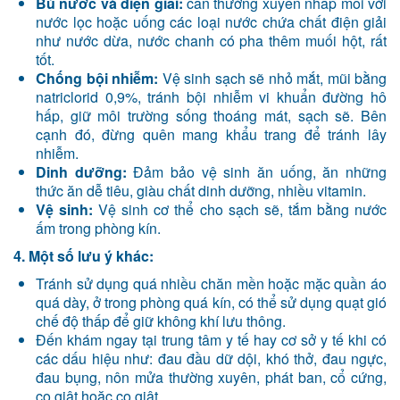
Bù nước và điện giải:
cần thường xuyên nhấp môi với
nước lọc hoặc uống các loại nước chứa chất điện giải
như nước dừa, nước chanh có pha thêm muối hột, rất
tốt.
Chống bội nhiễm:
Vệ sinh sạch sẽ nhỏ mắt, mũi bằng
natriclorid 0,9%, tránh bội nhiễm vi khuẩn đường hô
hấp, giữ môi trường sống thoáng mát, sạch sẽ. Bên
cạnh đó, đừng quên mang khẩu trang để tránh lây
nhiễm.
Dinh dưỡng:
Đảm bảo vệ sinh ăn uống, ăn những
thức ăn dễ tiêu, giàu chất dinh dưỡng, nhiều vitamin.
Vệ sinh:
Vệ sinh cơ thể cho sạch sẽ, tắm bằng nước
ấm trong phòng kín.
4. Một số lưu ý khác:
Tránh sử dụng quá nhiều chăn mền hoặc mặc quần áo
quá dày, ở trong phòng quá kín, có thể sử dụng quạt gió
chế độ thấp để giữ không khí lưu thông.
Đến khám ngay tại trung tâm y tế hay cơ sở y tế khi có
các dấu hiệu như: đau đầu dữ dội, khó thở, đau ngực,
đau bụng, nôn mửa thường xuyên, phát ban, cổ cứng,
co giật hoặc co giật….