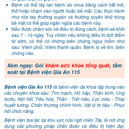
Bệnh có thể lây lan bệnh do virus bằng cách hắt hơi,
thở hoặc chạm vào người hoặc bề mặt. Các thực hành
như rửa tay thường xuyên và thường xuyên khử trùng
bề mặt có thể giúp ngăn ngừa các bệnh này.
Nếu được chăm sóc và điều trị đúng cách, bệnh sẽ khỏi
sau 7 - 10 ngày. Tuy nhiên nếu không điều trị dứt điểm
từ sớm, có thể có những biến chứng nguy hiểm như
sau: Viêm phổi, Viêm thanh quản, Bệnh lý về tim, biến
chứng não.
Xem ngay: Gói
khám sức khỏe tổng quát
, tầm
soát tại Bệnh viện Gia An 115
Bệnh viện Gia An 115
là bệnh viện đa khoa tập trung vào
các chuyên khoa sâu: Tim mạch, Hô hấp, Thần kinh, Ung
bướu, Nội tiết, Tiêu hóa, Thận - Tiết niệu, Lọc máu - Thay
huyết tương, Chấn thương chỉnh hình, Vật lý trị liệu - Phục
hồi chức năng.
Bệnh viện tọa lạc tại khu vực cửa ngõ miền Tây, là nơi ứng
dụng các phương pháp chẩn đoán và điều trị hiện đại,