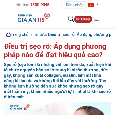
Hotline:
1800 9045
Đăng nhập
Đặt lịch hẹn
Trang chủ
/
Tin tức
/
Điều trị sẹo rỗ: Áp dụng phương ph
Điều trị sẹo rỗ: Áp dụng phương
pháp nào để đạt hiệu quả cao?
Sẹo rỗ (sẹo lõm) là những vết lõm trên da, xuất hiện khi
tổ chức nguyên bào sợi ở trung bì bị tổn thương, đứt
gãy, không sản xuất collagen, elastin, làm mất khả
năng tái tạo da và không thể lấp đầy vết thương. Tuy
không ảnh hưởng đến sức khỏe nhưng sẹo rỗ gây
mất thẩm mỹ, khiến nhiều người tự ti, nhất là khi sẹo rỗ
ở trên mặt.