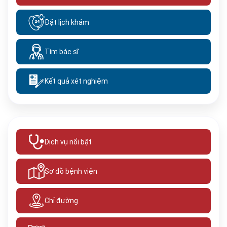
Đặt lịch khám
Tìm bác sĩ
Kết quả xét nghiệm
Dịch vụ nổi bật
Sơ đồ bệnh viện
Chỉ đường