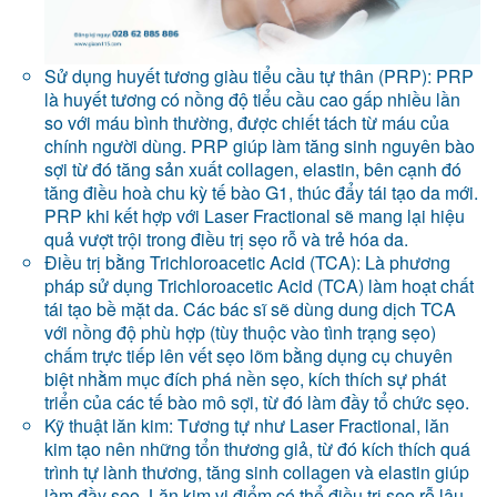
Sử dụng huyết tương giàu tiểu cầu tự thân (PRP): PRP
là huyết tương có nồng độ tiểu cầu cao gấp nhiều lần
so với máu bình thường, được chiết tách từ máu của
chính người dùng. PRP giúp làm tăng sinh nguyên bào
sợi từ đó tăng sản xuất collagen, elastin, bên cạnh đó
tăng điều hoà chu kỳ tế bào G1, thúc đẩy tái tạo da mới.
PRP khi kết hợp với Laser Fractional sẽ mang lại hiệu
quả vượt trội trong điều trị sẹo rỗ và trẻ hóa da.
Điều trị bằng Trichloroacetic Acid (TCA): Là phương
pháp sử dụng Trichloroacetic Acid (TCA) làm hoạt chất
tái tạo bề mặt da. Các bác sĩ sẽ dùng dung dịch TCA
với nồng độ phù hợp (tùy thuộc vào tình trạng sẹo)
chấm trực tiếp lên vết sẹo lõm bằng dụng cụ chuyên
biệt nhằm mục đích phá nền sẹo, kích thích sự phát
triển của các tế bào mô sợi, từ đó làm đầy tổ chức sẹo.
Kỹ thuật lăn kim: Tương tự như Laser Fractional, lăn
kim tạo nên những tổn thương giả, từ đó kích thích quá
trình tự lành thương, tăng sinh collagen và elastin giúp
làm đầy sẹo. Lăn kim vi điểm có thể điều trị sẹo rỗ lâu