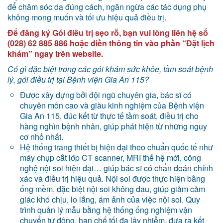
để chăm sóc da đúng cách, ngăn ngừa các tác dụng phụ
không mong muốn và tối ưu hiệu quả điều trị.
Để đăng ký Gói điều trị sẹo rỗ, bạn vui lòng liên hệ số
(028) 62 885 886 hoặc điền thông tin vào phần “Đặt lịch
khám” ngay trên website.
Có gì đặc biệt trong các gói khám sức khỏe, tầm soát bệnh
lý, gói điều trị tại Bệnh viện Gia An 115?
Được xây dựng bởi đội ngũ chuyên gia, bác sĩ có
chuyên môn cao và giàu kinh nghiệm của Bệnh viện
Gia An 115, đúc kết từ thực tế tầm soát, điều trị cho
hàng nghìn bệnh nhân, giúp phát hiện từ những nguy
cơ nhỏ nhất.
Hệ thống trang thiết bị hiện đại theo chuẩn quốc tế như
máy chụp cắt lớp CT scanner, MRI thế hệ mới, công
nghệ nội soi hiện đại… giúp bác sĩ có chẩn đoán chính
xác và điều trị hiệu quả. Nội soi được thực hiện bằng
ống mềm, đặc biệt nội soi không đau, giúp giảm cảm
giác khó chịu, lo lắng, ám ảnh của việc nội soi. Quy
trình quản lý mẫu bằng hệ thống ống nghiệm vận
chuyển tự động, hạn chế tối đa lây nhiễm, đưa ra kết