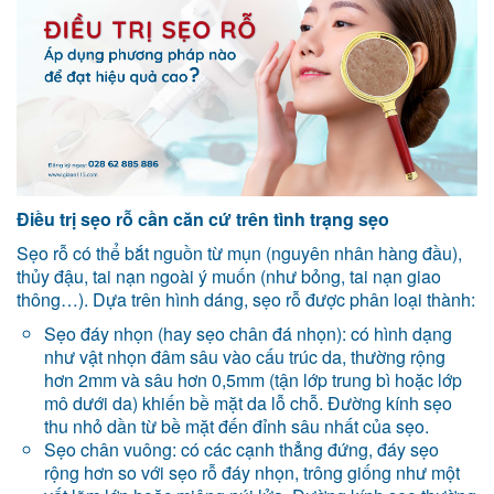
Điều trị sẹo rỗ cần căn cứ trên tình trạng sẹo
Sẹo rỗ có thể bắt nguồn từ mụn (nguyên nhân hàng đầu),
thủy đậu, tai nạn ngoài ý muốn (như bỏng, tai nạn giao
thông…). Dựa trên hình dáng, sẹo rỗ được phân loại thành:
Sẹo đáy nhọn (hay sẹo chân đá nhọn): có hình dạng
như vật nhọn đâm sâu vào cấu trúc da, thường rộng
hơn 2mm và sâu hơn 0,5mm (tận lớp trung bì hoặc lớp
mô dưới da) khiến bề mặt da lỗ chỗ. Đường kính sẹo
thu nhỏ dần từ bề mặt đến đỉnh sâu nhất của sẹo.
Sẹo chân vuông: có các cạnh thẳng đứng, đáy sẹo
rộng hơn so với sẹo rỗ đáy nhọn, trông giống như một