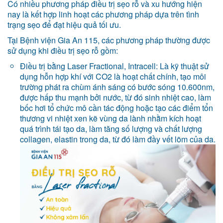
Có nhiều phương pháp điều trị sẹo rỗ và xu hướng hiện
nay là kết hợp linh hoạt các phương pháp dựa trên tình
trạng sẹo để đạt hiệu quả tối ưu.
Tại Bệnh viện Gia An 115, các phương pháp thường được
sử dụng khi điều trị sẹo rỗ gồm:
Điều trị bằng Laser Fractional, Intracell: Là kỹ thuật sử
dụng hỗn hợp khí với CO2 là hoạt chất chính, tạo môi
trường phát ra chùm ánh sáng có bước sóng 10.600nm,
được hấp thu mạnh bởi nước, từ đó sinh nhiệt cao, làm
bốc hơi tổ chức mô cần tác động hoặc tạo các điểm tổn
thương vi nhiệt xen kẽ vùng da lành nhằm kích hoạt
quá trình tái tạo da, làm tăng số lượng và chất lượng
collagen, elastin trong da, từ đó làm đầy vết lõm của da.