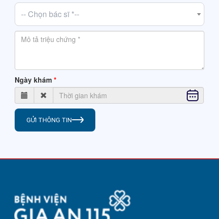
-- Chọn bác sĩ *--
Ngày khám
GỬI THÔNG TIN