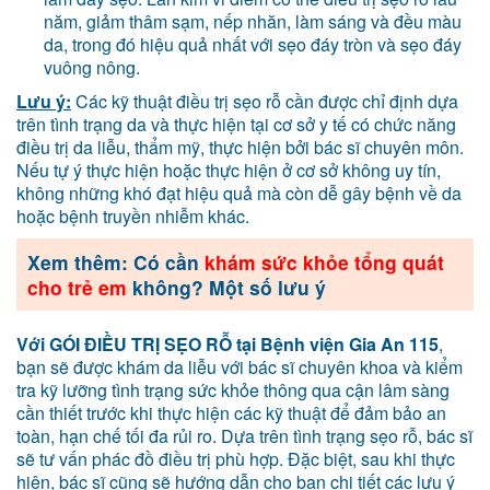
năm, giảm thâm sạm, nếp nhăn, làm sáng và đều màu
da, trong đó hiệu quả nhất với sẹo đáy tròn và sẹo đáy
vuông nông.
Lưu ý:
Các kỹ thuật điều trị sẹo rỗ cần được chỉ định dựa
trên tình trạng da và thực hiện tại cơ sở y tế có chức năng
điều trị da liễu, thẩm mỹ, thực hiện bởi bác sĩ chuyên môn.
Nếu tự ý thực hiện hoặc thực hiện ở cơ sở không uy tín,
không những khó đạt hiệu quả mà còn dễ gây bệnh về da
hoặc bệnh truyền nhiễm khác.
Xem thêm: Có cần
khám sức khỏe tổng quát
cho trẻ em
không? Một số lưu ý
Với GÓI ĐIỀU TRỊ SẸO RỖ tại Bệnh viện Gia An 115
,
bạn sẽ được khám da liễu với bác sĩ chuyên khoa và kiểm
tra kỹ lưỡng tình trạng sức khỏe thông qua cận lâm sàng
cần thiết trước khi thực hiện các kỹ thuật để đảm bảo an
toàn, hạn chế tối đa rủi ro. Dựa trên tình trạng sẹo rỗ, bác sĩ
sẽ tư vấn phác đồ điều trị phù hợp. Đặc biệt, sau khi thực
hiện, bác sĩ cũng sẽ hướng dẫn cho bạn chi tiết các lưu ý