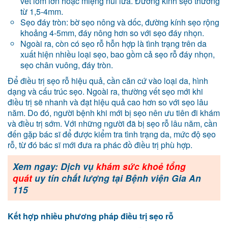
vết lõm lớn hoặc miệng núi lửa. Đường kính sẹo thường
từ 1,5-4mm.
Sẹo đáy tròn: bờ sẹo nông và dốc, đường kính sẹo rộng
khoảng 4-5mm, đáy nông hơn so với sẹo đáy nhọn.
Ngoài ra, còn có sẹo rỗ hỗn hợp là tình trạng trên da
xuất hiện nhiều loại sẹo, bao gồm cả sẹo rỗ đáy nhọn,
sẹo chân vuông, đáy tròn.
Để điều trị sẹo rỗ hiệu quả, cần căn cứ vào loại da, hình
dạng và cấu trúc sẹo. Ngoài ra, thường vết sẹo mới khi
điều trị sẽ nhanh và đạt hiệu quả cao hơn so với sẹo lâu
năm. Do đó, người bệnh khi mới bị sẹo nên ưu tiên đi khám
và điều trị sớm. Với những người đã bị sẹo rỗ lâu năm, cần
đến gặp bác sĩ để được kiểm tra tình trạng da, mức độ sẹo
rỗ, từ đó bác sĩ mới đưa ra phác đồ điều trị phù hợp.
Xem ngay: Dịch vụ
khám sức khoẻ tổng
quát
uy tín chất lượng tại Bệnh viện Gia An
115
Kết hợp nhiều phương pháp điều trị sẹo rỗ