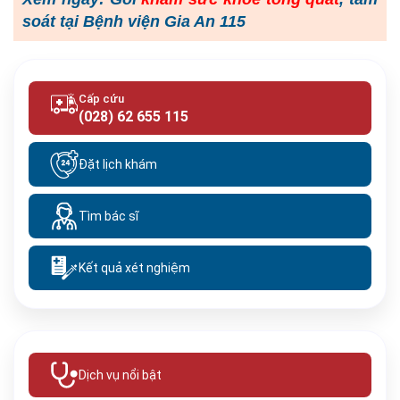
soát tại Bệnh viện Gia An 115
Cấp cứu
(028) 62 655 115
Đặt lịch khám
Tìm bác sĩ
Kết quả xét nghiệm
Dịch vụ nổi bật