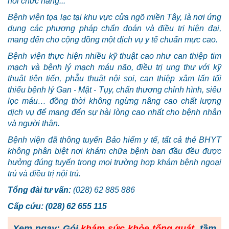
hồi chức năng...
Bệnh viện tọa lạc tại khu vực cửa ngõ miền Tây, là nơi ứng
dụng các phương pháp chẩn đoán và điều trị hiện đại,
mang đến cho cộng đồng một dịch vụ y tế chuẩn mực cao.
Bệnh viện thực hiện nhiều kỹ thuật cao như can thiệp tim
mạch và bệnh lý mạch máu não, điều trị ung thư với kỹ
thuật tiên tiến, phẫu thuật nội soi, can thiệp xâm lấn tối
thiểu bệnh lý Gan - Mật - Tụy, chấn thương chỉnh hình, siêu
lọc máu… đồng thời không ngừng nâng cao chất lượng
dịch vụ để mang đến sự hài lòng cao nhất cho bệnh nhân
và người thân.
Bệnh viện đã thông tuyến Bảo hiểm y tế, tất cả thẻ BHYT
không phân biệt nơi khám chữa bệnh ban đầu đều được
hưởng đúng tuyến trong mọi trường hợp khám bệnh ngoại
trú và điều trị nội trú.
Tổng đài tư vấn:
(028) 62 885 886
Cấp cứu: (028) 62 655 115
Xem ngay: Gói
khám sức khỏe tổng quát
, tầm