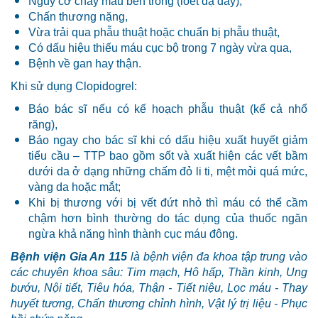
Nguy cơ chảy máu bên trong (loét dạ dày),
Chấn thương nặng,
Vừa trải qua phẫu thuật hoặc chuẩn bị phẫu thuật,
Có dấu hiệu thiếu máu cục bộ trong 7 ngày vừa qua,
Bệnh về gan hay thận.
Khi sử dụng Clopidogrel:
Báo bác sĩ nếu có kế hoạch phẫu thuật (kể cả nhổ
răng),
Báo ngay cho bác sĩ khi có dấu hiệu xuất huyết giảm
tiểu cầu – TTP bao gồm sốt và xuất hiện các vết bầm
dưới da ở dạng những chấm đỏ li ti, mệt mỏi quá mức,
vàng da hoặc mắt;
Khi bị thương với bị vết đứt nhỏ thì máu có thể cầm
chậm hơn bình thường do tác dụng của thuốc ngăn
ngừa khả năng hình thành cục máu đông.
Bệnh viện Gia An 115
là bệnh viện đa khoa tập trung vào
các chuyên khoa sâu: Tim mạch, Hô hấp, Thần kinh, Ung
bướu, Nội tiết, Tiêu hóa, Thận - Tiết niệu, Lọc máu - Thay
huyết tương, Chấn thương chỉnh hình, Vật lý trị liệu - Phục