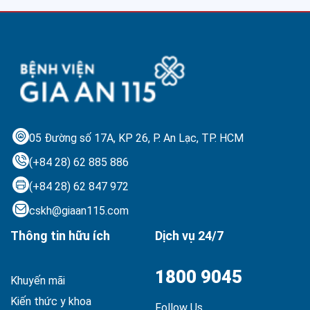
05 Đường số 17A, KP 26, P. An Lạc,
TP. HCM
(+84 28) 62 885 886
(+84 28) 62 847 972
cskh@giaan115.com
Thông tin hữu ích
Dịch vụ 24/7
1800 9045
Khuyến mãi
Kiến thức y khoa
Follow Us