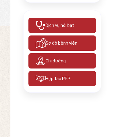
Dịch vụ nổi bật
Sơ đồ bệnh viện
Chỉ đường
Hợp tác PPP