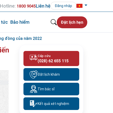
Hotline:
Liên hệ
1800 9045
Đăng nhập
 tức
Bảo hiểm
Đặt lịch hẹn
 cộng đồng của năm 2022
iến
Cấp cứu
(028) 62 655 115
Đặt lịch khám
Tìm bác sĩ
Kết quả xét nghiệm