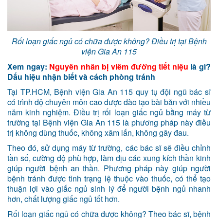
Rối loạn giấc ngủ có chữa được không? Điều trị tại Bệnh
viện Gia An 115
Xem ngay:
Nguyên nhân bị viêm đường tiết niệu
là gì?
Dấu hiệu nhận biết và cách phòng tránh
Tại TP.HCM, Bệnh viện Gia An 115 quy tụ đội ngũ bác sĩ
có trình độ chuyên môn cao được đào tạo bài bản với nhiều
năm kinh nghiệm. Điều trị rối loạn giấc ngủ bằng máy từ
trường tại Bệnh viện Gia An 115 là phương pháp này điều
trị không dùng thuốc, không xâm lấn, không gây đau.
Theo đó, sử dụng máy từ trường, các bác sĩ sẽ điều chỉnh
tần số, cường độ phù hợp, làm dịu các xung kích thần kinh
giúp người bệnh an thần. Phương pháp này giúp người
bệnh tránh được tình trạng lệ thuộc vào thuốc, có thể tạo
thuận lợi vào giấc ngủ sinh lý để người bệnh ngủ nhanh
hơn, chất lượng giấc ngủ tốt hơn.
Rối loạn giấc ngủ có chữa được không? Theo bác sĩ, bệnh