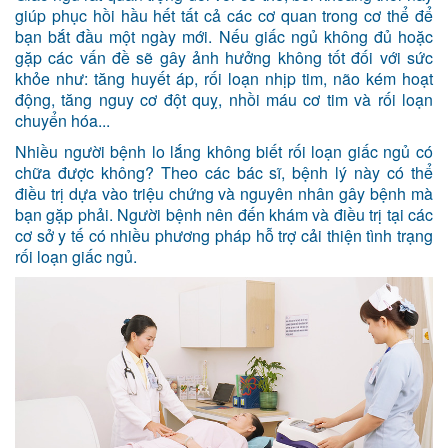
giúp phục hồi hầu hết tất cả các cơ quan trong cơ thể để
bạn bắt đầu một ngày mới. Nếu giấc ngủ không đủ hoặc
gặp các vấn đề sẽ gây ảnh hưởng không tốt đối với sức
khỏe như: tăng huyết áp, rối loạn nhịp tim, não kém hoạt
động, tăng nguy cơ đột quỵ, nhồi máu cơ tim và rối loạn
chuyển hóa...
Nhiều người bệnh lo lắng không biết rối loạn giấc ngủ có
chữa được không? Theo các bác sĩ, bệnh lý này có thể
điều trị dựa vào triệu chứng và nguyên nhân gây bệnh mà
bạn gặp phải. Người bệnh nên đến khám và điều trị tại các
cơ sở y tế có nhiều phương pháp hỗ trợ cải thiện tình trạng
rối loạn giấc ngủ.