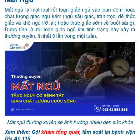
Mất ngủ là một loại rối loạn giấc ngủ vào ban đêm hoặc
chất lượng giấc ngủ kém (ngủ sâu giấc, trằn trọc, dễ thức
giấc và khó ngủ trở lại; hoặc thức giấc sớm về buổi sáng).
Được tính là rối loạn giấc ngủ khi tình trạng này xảy ra
thường xuyên, ít nhất 3 lần trong một tuần.
Mất ngủ thường xuyên sẽ ảnh hưởng nhiều đến sức khỏe
Xem thêm: Gói
khám tổng quát
, tầm soát tại bệnh viện
Gia An 115