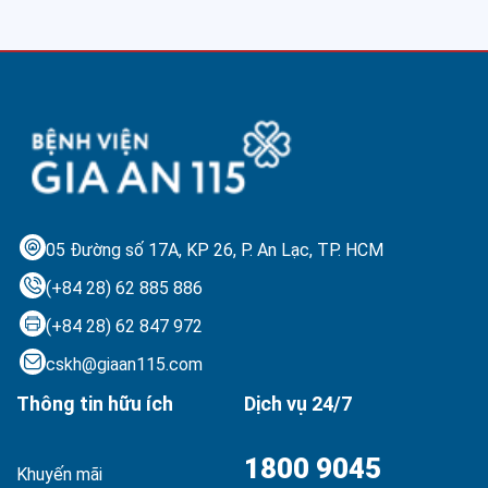
05 Đường số 17A, KP 26, P. An Lạc,
TP. HCM
(+84 28) 62 885 886
(+84 28) 62 847 972
cskh@giaan115.com
Thông tin hữu ích
Dịch vụ 24/7
1800 9045
Khuyến mãi