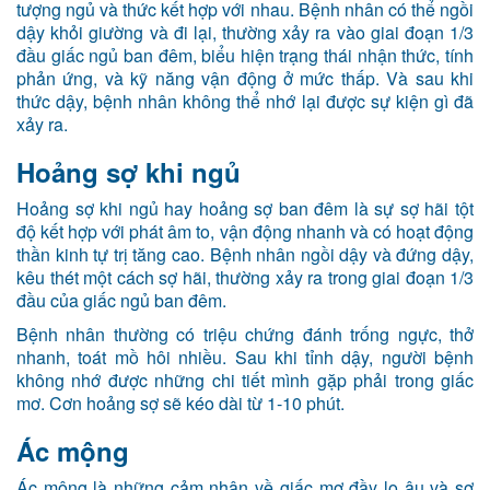
tượng ngủ và thức kết hợp với nhau. Bệnh nhân có thể ngồi
dậy khỏi giường và đi lại, thường xảy ra vào giai đoạn 1/3
đầu giấc ngủ ban đêm, biểu hiện trạng thái nhận thức, tính
phản ứng, và kỹ năng vận động ở mức thấp. Và sau khi
thức dậy, bệnh nhân không thể nhớ lại được sự kiện gì đã
xảy ra.
Hoảng sợ khi ngủ
Hoảng sợ khi ngủ hay hoảng sợ ban đêm là sự sợ hãi tột
độ kết hợp với phát âm to, vận động nhanh và có hoạt động
thần kinh tự trị tăng cao. Bệnh nhân ngồi dậy và đứng dậy,
kêu thét một cách sợ hãi, thường xảy ra trong giai đoạn 1/3
đầu của giấc ngủ ban đêm.
Bệnh nhân thường có triệu chứng đánh trống ngực, thở
nhanh, toát mồ hôi nhiều. Sau khi tỉnh dậy, người bệnh
không nhớ được những chi tiết mình gặp phải trong giấc
mơ. Cơn hoảng sợ sẽ kéo dài từ 1-10 phút.
Ác mộng
Ác mộng là những cảm nhận về giấc mơ đầy lo âu và sợ