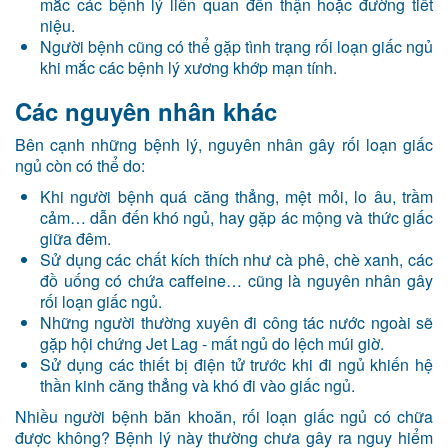
mắc các bệnh lý liên quan đến thận hoặc đường tiết
niệu.
Người bệnh cũng có thể gặp tình trạng rối loạn giấc ngủ
khi mắc các bệnh lý xương khớp mạn tính.
Các nguyên nhân khác
Bên cạnh những bệnh lý, nguyên nhân gây rối loạn giấc
ngủ còn có thể do:
Khi người bệnh quá căng thẳng, mệt mỏi, lo âu, trầm
cảm… dẫn đến khó ngủ, hay gặp ác mộng và thức giấc
giữa đêm.
Sử dụng các chất kích thích như cà phê, chè xanh, các
đồ uống có chứa caffeine… cũng là nguyên nhân gây
rối loạn giấc ngủ.
Những người thường xuyên đi công tác nước ngoài sẽ
gặp hội chứng Jet Lag - mất ngủ do lệch múi giờ.
Sử dụng các thiết bị điện tử trước khi đi ngủ khiến hệ
thần kinh căng thẳng và khó đi vào giấc ngủ.
Nhiều người bệnh băn khoăn, rối loạn giấc ngủ có chữa
được không? Bệnh lý này thường chưa gây ra nguy hiểm