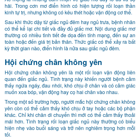
hãi. Trong cơn mơ điển hình có hiện tượng rối loạn thần
kinh tự trị, nhưng không có kêu thét hoặc vận động cơ thể.
Sau khi thức dậy từ giấc ngủ đêm hay ngủ trưa, bệnh nhân
có thể kể lại chi tiết và đầy đủ giấc mơ. Nội dung giấc mơ
thường có nhiều tình tiết đe dọa đến tính mạng, đến sự an
toàn hoặc đến giá trị bản thân. Thức giấc có thể xảy ra bất
kỳ thời gian nào, điển hình là nửa sau giấc ngủ đêm.
Hội chứng chân không yên
Hội chứng chân không yên là một rối loạn vận động liên
quan đến giấc ngủ. Tình trạng này khiến người bệnh cảm
thấy ngứa ngáy, đau nhói, khó chịu ở chân và có cảm giác
muốn xoa bóp, vận động hay cọ hai chân vào nhau.
Trong một số trường hợp, người mắc hội chứng chân không
yên còn có thể cảm thấy khó chịu ở tay hoặc các bộ phận
khác. Chỉ khi chân di chuyển thì mới có thể cảm thấy thoải
mái hơn. Tình trạng rối loạn giấc ngủ này thường có biểu
hiện nhẹ vào buổi sáng và trở nên nghiêm trọng hơn mỗi
tối.