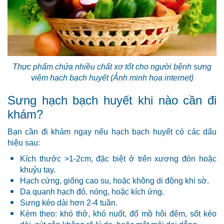
Thực phẩm chứa nhiều chất xơ tốt cho người bệnh sưng
viêm hạch bạch huyết (Ảnh minh họa internet)
Sưng hạch bạch huyết khi nào cần đi
khám?
Bạn cần đi khám ngay nếu hạch bạch huyết có các dấu
hiệu sau:
Kích thước >1-2cm, đặc biệt ở trên xương đòn hoặc
khuỷu tay.
Hạch cứng, giống cao su, hoặc không di động khi sờ.
Da quanh hạch đỏ, nóng, hoặc kích ứng.
Sưng kéo dài hơn 2-4 tuần.
Kèm theo: khó thở, khó nuốt, đổ mồ hôi đêm, sốt kéo