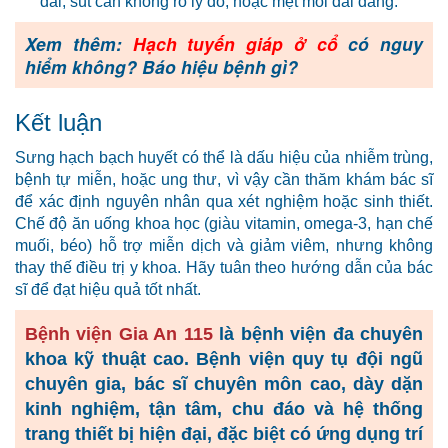
dài, sút cân không rõ lý do, hoặc mệt mỏi dai dẳng.
Xem thêm:
Hạch tuyến giáp ở cổ
có nguy
hiểm không? Báo hiệu bệnh gì?
Kết luận
Sưng hạch bạch huyết có thể là dấu hiệu của nhiễm trùng,
bệnh tự miễn, hoặc ung thư, vì vậy cần thăm khám bác sĩ
để xác định nguyên nhân qua xét nghiệm hoặc sinh thiết.
Chế độ ăn uống khoa học (giàu vitamin, omega-3, hạn chế
muối, béo) hỗ trợ miễn dịch và giảm viêm, nhưng không
thay thế điều trị y khoa. Hãy tuân theo hướng dẫn của bác
sĩ để đạt hiệu quả tốt nhất.
Bệnh viện Gia An 115
là bệnh viện đa chuyên
khoa kỹ thuật cao. Bệnh viện quy tụ đội ngũ
chuyên gia, bác sĩ chuyên môn cao, dày dặn
kinh nghiệm, tận tâm, chu đáo và hệ thống
trang thiết bị hiện đại, đặc biệt có ứng dụng trí