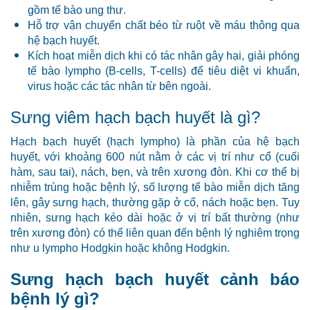
gồm tế bào ung thư.
Hỗ trợ vận chuyển chất béo từ ruột về máu thông qua
hệ bạch huyết.
Kích hoạt miễn dịch khi có tác nhân gây hại, giải phóng
tế bào lympho (B-cells, T-cells) để tiêu diệt vi khuẩn,
virus hoặc các tác nhân từ bên ngoài.
Sưng viêm hạch bạch huyết là gì?
Hạch bạch huyết (hạch lympho) là phần của hệ bạch
huyết, với khoảng 600 nút nằm ở các vị trí như cổ (cuối
hàm, sau tai), nách, bẹn, và trên xương đòn. Khi cơ thể bị
nhiễm trùng hoặc bệnh lý, số lượng tế bào miễn dịch tăng
lên, gây sưng hạch, thường gặp ở cổ, nách hoặc bẹn. Tuy
nhiên, sưng hạch kéo dài hoặc ở vị trí bất thường (như
trên xương đòn) có thể liên quan đến bệnh lý nghiêm trọng
như u lympho Hodgkin hoặc không Hodgkin.
Sưng hạch bạch huyết cảnh báo
bệnh lý gì?