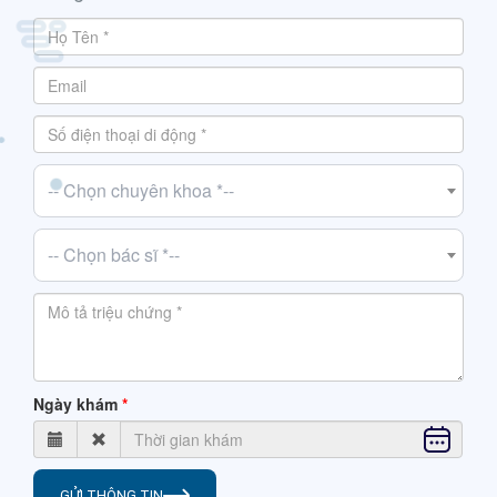
-- Chọn chuyên khoa *--
-- Chọn bác sĩ *--
Ngày khám
GỬI THÔNG TIN