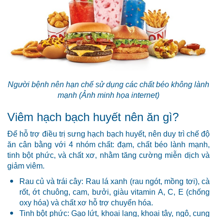
Người bệnh nên hạn chế sử dụng các chất béo không lành
mạnh (Ảnh minh họa internet)
Viêm hạch bạch huyết nên ăn gì?
Để hỗ trợ điều trị sưng hạch bạch huyết, nên duy trì chế độ
ăn cân bằng với 4 nhóm chất: đạm, chất béo lành mạnh,
tinh bột phức, và chất xơ, nhằm tăng cường miễn dịch và
giảm viêm.
Rau củ và trái cây: Rau lá xanh (rau ngót, mồng tơi), cà
rốt, ớt chuông, cam, bưởi, giàu vitamin A, C, E (chống
oxy hóa) và chất xơ hỗ trợ chuyển hóa.
Tinh bột phức: Gạo lứt, khoai lang, khoai tây, ngô, cung