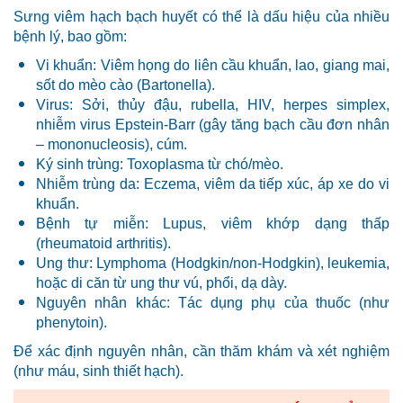
Sưng viêm hạch bạch huyết có thể là dấu hiệu của nhiều
bệnh lý, bao gồm:
Vi khuẩn: Viêm họng do liên cầu khuẩn, lao, giang mai,
sốt do mèo cào (Bartonella).
Virus: Sởi, thủy đậu, rubella, HIV, herpes simplex,
nhiễm virus Epstein-Barr (gây tăng bạch cầu đơn nhân
– mononucleosis), cúm.
Ký sinh trùng: Toxoplasma từ chó/mèo.
Nhiễm trùng da: Eczema, viêm da tiếp xúc, áp xe do vi
khuẩn.
Bệnh tự miễn: Lupus, viêm khớp dạng thấp
(rheumatoid arthritis).
Ung thư: Lymphoma (Hodgkin/non-Hodgkin), leukemia,
hoặc di căn từ ung thư vú, phổi, dạ dày.
Nguyên nhân khác: Tác dụng phụ của thuốc (như
phenytoin).
Để xác định nguyên nhân, cần thăm khám và xét nghiệm
(như máu, sinh thiết hạch).