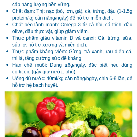
cấp năng lượng bền vững.
Chất đạm: Thịt nạc (bò, lợn, gà), cá, trứng, đậu (1-1.5g
protein/kg cân nặng/ngày) để hỗ trợ miễn dịch.
Chất béo lành mạnh: Omega-3 từ cá hồi, cá trích, dầu
olive, dầu thực vật, giúp giảm viêm.
Thực phẩm giàu vitamin D và canxi: Cá, trứng, sữa,
súp lơ, hỗ trợ xương và miễn dịch.
Thực phẩm kháng viêm: Gừng, trà xanh, rau diếp cá,
thì là, tăng cường sức đề kháng.
Hạn chế muối: Dùng ≤6g/ngày, đặc biệt nếu dùng
corticoid (gây giữ nước, phù).
Uống đủ nước: 40ml/kg cân nặng/ngày, chia 6-8 lần, để
hỗ trợ hệ bạch huyết.