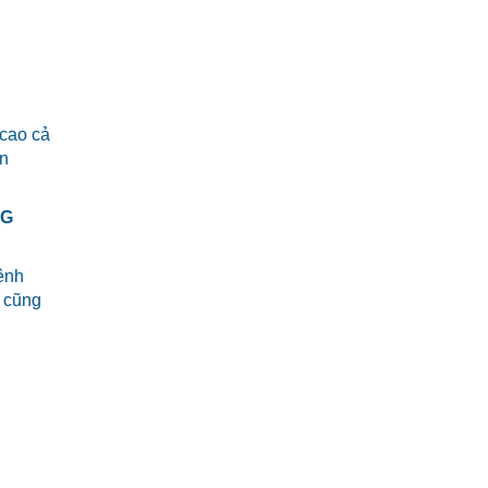
 cao cả
ân
NG
ệnh
o cũng