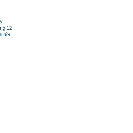
 y
áng 12
nh đều