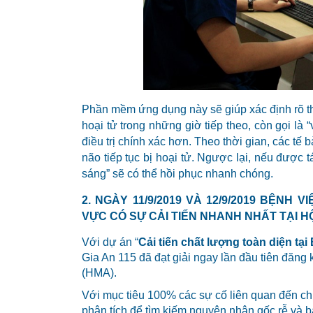
Phần mềm ứng dụng này sẽ giúp xác định rõ thể
hoại tử trong những giờ tiếp theo, còn gọi là 
điều trị chính xác hơn. Theo thời gian, các tế 
não tiếp tục bị hoại tử. Ngược lại, nếu được t
sáng” sẽ có thể hồi phục nhanh chóng.
2. NGÀY 11/9/2019 VÀ 12/9/2019 BỆN
VỰC CÓ SỰ CẢI TIẾN NHANH NHẤT TẠI HỘ
Với dự án “
Cải tiến chất lượng toàn diện tạ
Gia An 115 đã đạt giải ngay lần đầu tiên đăng
(HMA).
Với mục tiêu 100% các sự cố liên quan đến c
phân tích để tìm kiếm nguyên nhân gốc rễ và b