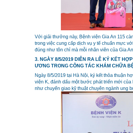
Với giải thưởng này, Bệnh viện Gia An 115 cà
trong việc cung cấp dịch vụ y tế chuẩn mực với
đúng như tôn chỉ mà mỗi nhân viên của Gia An 
3. NGÀY 8/5/2019 DIỄN RA LỄ KÝ KẾT HỢ
ƯƠNG TRONG CÔNG TÁC KHÁM CHỮA B
Ngày 8/5/2019 tại Hà Nội, ký kết thỏa thuận 
viện K, đánh dấu một bước phát triển mới của
như chuyển giao kỹ thuật chuyên ngành ung b