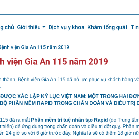
g chủ
Giới thiệu
Dịch vụ y khoa
Khám tổng quát
Tin
 Bệnh viện Gia An 115 năm 2019
nh viện Gia An 115 năm 2019
h thành, Bệnh viện Gia An 115 đã nỗ lực phục vụ khách hàng và
.
15 ĐƯỢC XÁC LẬP KỶ LỤC VIỆT NAM: MỘT TRONG HAI ĐƠN
N BỘ PHẦN MỀM RAPID TRONG CHẨN ĐOÁN VÀ ĐIỀU TRỊ 
115 đã ra mắt
Phần mềm trí tuệ nhân tạo Rapid
(do Trung tâm
 triển) để ứng dụng trong chẩn đoán và điều trị đột quỵ. Phần
n 24 giờ so với 6 giờ trước đây. Nghĩa là sẽ có thêm 18 giờ n