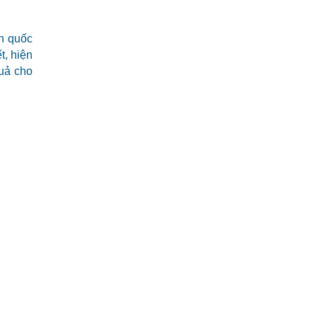
nh quốc
t, hiện
quả cho