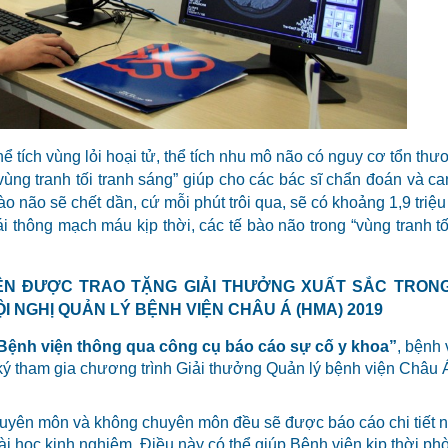
 tích vùng lỏi hoại tử, thể tích nhu mô não có nguy cơ tổn thư
“vùng tranh tối tranh sáng” giúp cho các bác sĩ chẩn đoán và ca
bào não sẽ chết dần, cứ mỗi phút trôi qua, sẽ có khoảng 1,9 triệu
ái thông mạch máu kịp thời, các tế bào não trong “vùng tranh tố
H VIỆN ĐƯỢC TRAO TẶNG GIẢI THƯỞNG XUẤT SẮC TRON
I NGHỊ QUẢN LÝ BỆNH VIỆN CHÂU Á (HMA) 2019
i Bệnh viện thông qua công cụ báo cáo sự cố y khoa”
, bệnh 
 ký tham gia chương trình Giải thưởng Quản lý bệnh viện Châu 
huyên môn và không chuyên môn đều sẽ được báo cáo chi tiết
ài học kinh nghiệm. Điều này có thể giúp Bệnh viện kịp thời ph