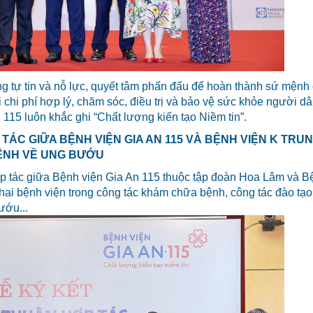
ng tự tin và nỗ lực, quyết tâm phấn đấu để hoàn thành sứ mệnh
 chi phí hợp lý, chăm sóc, điều trị và bảo vệ sức khỏe người d
115 luôn khắc ghi “Chất lượng kiến tạo Niềm tin”.
P TÁC GIỮA BỆNH VIỆN GIA AN 115 VÀ BỆNH VIỆN K TRU
ỆNH VỀ UNG BƯỚU
hợp tác giữa Bệnh viện Gia An 115 thuộc tập đoàn Hoa Lâm và B
 hai bệnh viện trong công tác khám chữa bệnh, công tác đào tạ
ướu...