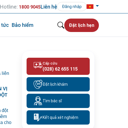
Hotline:
Liên hệ
1800 9045
Đăng nhập
 tức
Bảo hiểm
Đặt lịch hẹn
Cấp cứu
(028) 62 655 115
 liên
Đặt lịch khám
 VỊ
ĐỘT
Tìm bác sĩ
 đột
 mềm
Kết quả xét nghiệm
ữa cho