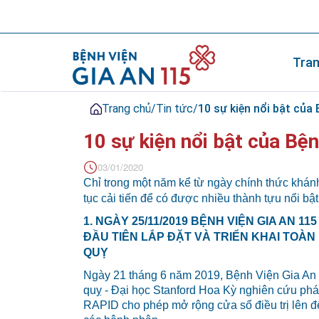
Tran
Trang chủ
/
Tin tức
/
10 sự kiện nổi bật của
10 sự kiện nổi bật của Bệ
03/01/2020
Chỉ trong một năm kể từ ngày chính thức khán
tục cải tiến để có được nhiều thành tựu nổi bật
1. NGÀY 25/11/2019 BỆNH VIỆN GIA AN 1
ĐẦU TIÊN LẮP ĐẶT VÀ TRIỂN KHAI TOÀ
QUỴ
Ngày 21 tháng 6 năm 2019, Bệnh Viện Gia An 
quỵ - Đại học Stanford Hoa Kỳ nghiên cứu phát
RAPID cho phép mở rộng cửa sổ điều trị lên đế