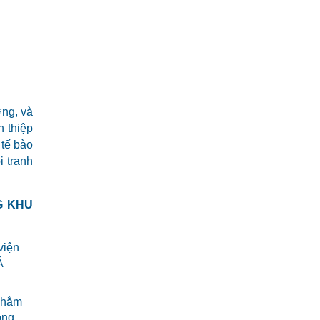
ơng, và
n thiệp
 tế bào
i tranh
G KHU
viện
Á
 nhằm
òng