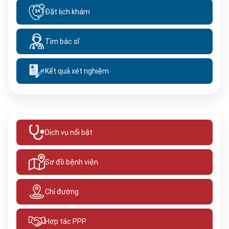
Đặt lịch khám
Tìm bác sĩ
Kết quả xét nghiệm
Dịch vụ nổi bật
Sơ đồ bệnh viện
Chỉ đường
Hợp tác PPP