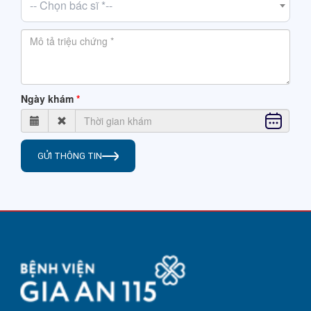
-- Chọn bác sĩ *--
Ngày khám
GỬI THÔNG TIN