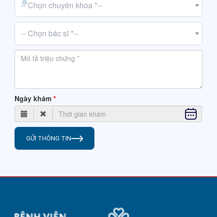
-- Chọn chuyên khoa *--
-- Chọn bác sĩ *--
Ngày khám
GỬI THÔNG TIN