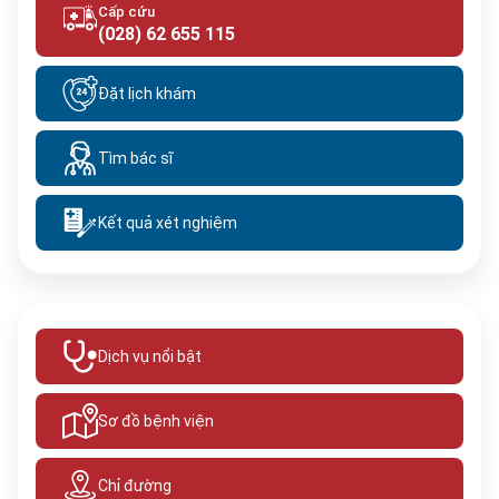
Cấp cứu
(028) 62 655 115
Đặt lịch khám
Tìm bác sĩ
Kết quả xét nghiệm
Dịch vụ nổi bật
Sơ đồ bệnh viện
Chỉ đường