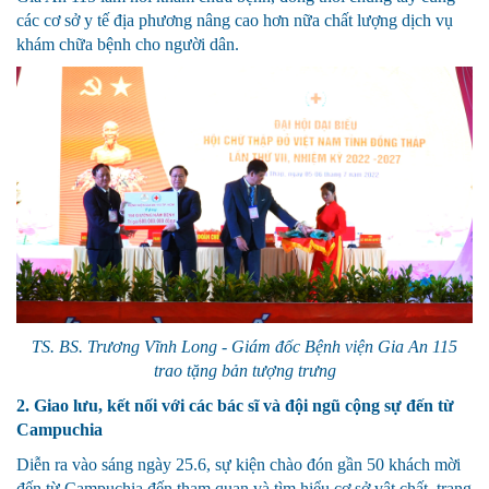
các cơ sở y tế địa phương nâng cao hơn nữa chất lượng dịch vụ
khám chữa bệnh cho người dân.
TS. BS. Trương Vĩnh Long - Giám đốc Bệnh viện Gia An 115
trao tặng bản tượng trưng
2. Giao lưu, kết nối với các bác sĩ và đội ngũ cộng sự đến từ
Campuchia
Diễn ra vào sáng ngày 25.6, sự kiện chào đón gần 50 khách mời
đến từ Campuchia đến tham quan và tìm hiểu cơ sở vật chất, trang