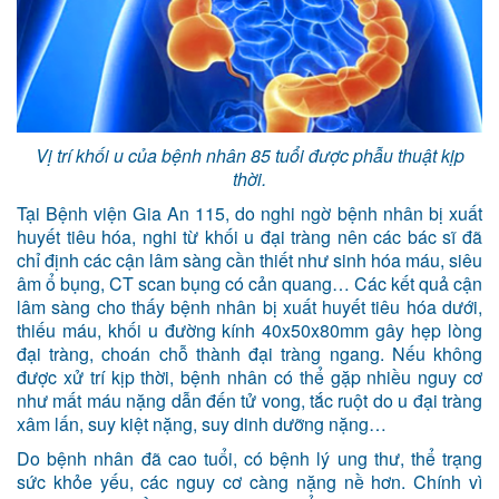
Vị trí khối u của bệnh nhân 85 tuổi được phẫu thuật kịp
thời.
Tại Bệnh viện Gia An 115, do nghi ngờ bệnh nhân bị xuất
huyết tiêu hóa, nghi từ khối u đại tràng nên các bác sĩ đã
chỉ định các cận lâm sàng cần thiết như sinh hóa máu, siêu
âm ổ bụng, CT scan bụng có cản quang… Các kết quả cận
lâm sàng cho thấy bệnh nhân bị xuất huyết tiêu hóa dưới,
thiếu máu, khối u đường kính 40x50x80mm gây hẹp lòng
đại tràng, choán chỗ thành đại tràng ngang. Nếu không
được xử trí kịp thời, bệnh nhân có thể gặp nhiều nguy cơ
như mất máu nặng dẫn đến tử vong, tắc ruột do u đại tràng
xâm lấn, suy kiệt nặng, suy dinh dưỡng nặng…
Do bệnh nhân đã cao tuổi, có bệnh lý ung thư, thể trạng
sức khỏe yếu, các nguy cơ càng nặng nề hơn. Chính vì