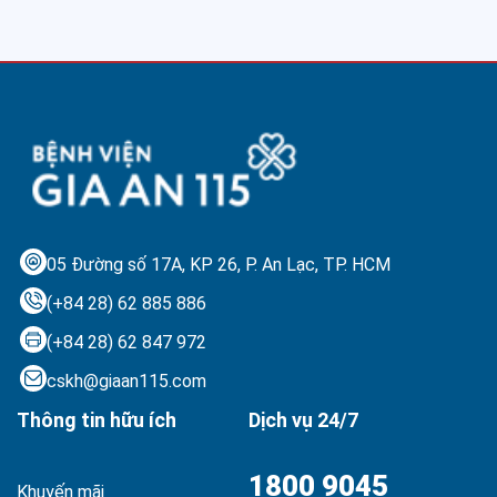
05 Đường số 17A, KP 26, P. An Lạc,
TP. HCM
(+84 28) 62 885 886
(+84 28) 62 847 972
cskh@giaan115.com
Thông tin hữu ích
Dịch vụ 24/7
1800 9045
Khuyến mãi