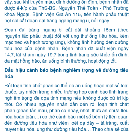
vậy, sau khi truyền máu, dinh dưỡng ổn định, bệnh nhân đã
được ê-kíp của ThS-BS. Nguyễn Thế Toàn - Phó Trưởng
khoa Ngoại, Bệnh viện Gia An 115, tiến hành phẫu thuật
nội soi cắt đoạn đại tràng ngang mang u, nối ngay.
Đoạn đại tràng ngang bị cắt dài khoảng 15cm (theo
nguyên tắc phấu thuật đối với ung thư ống tiêu hóa, kèm
mạc treo và hạch tương ứng), không ảnh hưởng đến đường
tiêu hóa của bệnh nhân. Bệnh nhân đã xuất viện ngày
14.7, tái khám ngày 19.7 trong tình trạng sức khỏe ổn định,
da mặt hồng hào, ăn uống bình thường, hoạt động tốt.
Dấu hiệu cảnh
báo bệnh nghiêm trọng
về đường tiêu
hóa
Rối loạn tính chất phân có thể do ăn uống hoặc một số loại
thuốc, tuy nhiên trong nhiều trường hợp cảnh báo tình trạng
nghiêm trọng đe dọa tính mạng nếu không được xử trí kịp
thời. Có nhiều nguyên nhân dẫn đến rối loạn tính chất
phân (phân lẫn máu, phân có nhày, nhớt, thức ăn chưa tiêu
hóa hoàn toàn…) có thể cảnh báo một số bệnh lý liên quan
đến đường tiêu hóa như viêm loét dạ dày – tá tràng, xuất
huyết tiêu hóa, ung thư đường tiêu hóa… Theo chia sẻ của