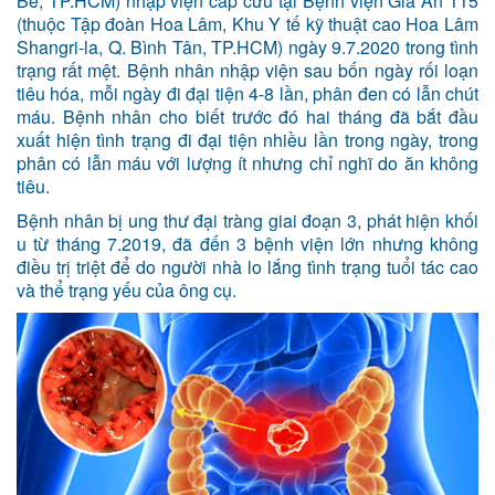
Bè, TP.HCM) nhập viện cấp cứu tại Bệnh viện Gia An 115
(thuộc Tập đoàn Hoa Lâm, Khu Y tế kỹ thuật cao Hoa Lâm
Shangri-la, Q. Bình Tân, TP.HCM) ngày 9.7.2020 trong tình
trạng rất mệt. Bệnh nhân nhập viện sau bốn ngày rối loạn
tiêu hóa, mỗi ngày đi đại tiện 4-8 lần, phân đen có lẫn chút
máu. Bệnh nhân cho biết trước đó hai tháng đã bắt đầu
xuất hiện tình trạng đi đại tiện nhiều lần trong ngày, trong
phân có lẫn máu với lượng ít nhưng chỉ nghĩ do ăn không
tiêu.
Bệnh nhân bị ung thư đại tràng giai đoạn 3, phát hiện khối
u từ tháng 7.2019, đã đến 3 bệnh viện lớn nhưng không
điều trị triệt để do người nhà lo lắng tình trạng tuổi tác cao
và thể trạng yếu của ông cụ.