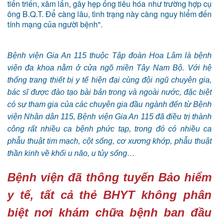
tiến triển, xâm lấn, gây hẹp ống tiêu hóa như trường hợp cụ
ông B.Q.T. Để càng lâu, tình trạng này càng nguy hiểm đến
tính mạng của người bệnh".
Bệnh viện Gia An 115 thuộc Tập đoàn Hoa Lâm là bệnh
viện đa khoa nằm ở cửa ngõ miền Tây Nam Bộ. Với hệ
thống trang thiết bị y tế hiện đại cùng đội ngũ chuyên gia,
bác sĩ được đào tạo bài bản trong và ngoài nước, đặc biệt
có sự tham gia của các chuyên gia đầu ngành đến từ Bệnh
viện Nhân dân 115, Bệnh viện Gia An 115 đã điều trị thành
công rất nhiều ca bệnh phức tạp, trong đó có nhiều ca
phẫu thuật tim mạch, cột sống, cơ xương khớp, phẫu thuật
thần kinh về khối u não, u tủy sống…
Bệnh viện đã thông tuyến Bảo hiểm
y tế, tất cả thẻ BHYT không phân
biệt nơi khám chữa bệnh ban đầu