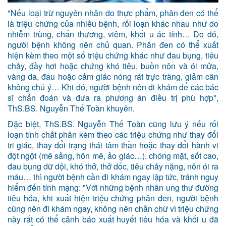
"Nếu loại trừ nguyên nhân do thực phẩm, phân đen có thể
là triệu chứng của nhiều bệnh, rối loạn khác nhau như do
nhiễm trùng, chấn thương, viêm, khối u ác tính… Do đó,
người bệnh không nên chủ quan. Phân đen có thể xuất
hiện kèm theo một số triệu chứng khác như đau bụng, tiêu
chảy, đầy hơi hoặc chứng khó tiêu, buồn nôn và ói mửa,
vàng da, đau hoặc cảm giác nóng rát trực tràng, giảm cân
không chủ ý… Khi đó, người bệnh nên đi khám để các bác
sĩ chẩn đoán và đưa ra phương án điều trị phù hợp",
ThS.BS. Nguyễn Thế Toàn khuyên.
Đặc biệt, ThS.BS. Nguyễn Thế Toàn cũng lưu ý nếu rối
loạn tính chất phân kèm theo các triệu chứng như thay đổi
tri giác, thay đổi trạng thái tâm thần hoặc thay đổi hành vi
đột ngột (mê sảng, hôn mê, ảo giác…), chóng mặt, sốt cao,
đau bụng dữ dội, khó thở, thở dốc, tiêu chảy nặng, nôn ói ra
máu… thì người bệnh cần đi khám ngay lập tức, tránh nguy
hiểm đến tính mạng: "Với những bệnh nhân ung thư đường
tiêu hóa, khi xuất hiện triệu chứng phân đen, người bệnh
cũng nên đi khám ngay, không nên chần chừ vì triệu chứng
này rất có thể cảnh báo xuất huyết tiêu hóa và khối u đã