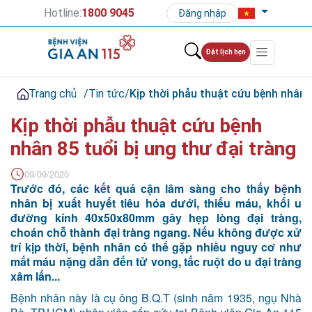
Hotline:
1800 9045
Đăng nhập
Đặt lịch hẹn
Trang chủ
/
Tin tức
/
Kịp thời phẫu thuật cứu bệnh nhân 8
Kịp thời phẫu thuật cứu bệnh
nhân 85 tuổi bị ung thư đại tràng
09/09/2020
Trước đó, các kết quả cận lâm sàng cho thấy bệnh
nhân bị xuất huyết tiêu hóa dưới, thiếu máu, khối u
đường kính 40x50x80mm gây hẹp lòng đại tràng,
choán chỗ thành đại tràng ngang. Nếu không được xử
trí kịp thời, bệnh nhân có thể gặp nhiều nguy cơ như
mất máu nặng dẫn đến tử vong, tắc ruột do u đại tràng
xâm lấn...
Bệnh nhân này là cụ ông B.Q.T (sinh năm 1935, ngụ Nhà