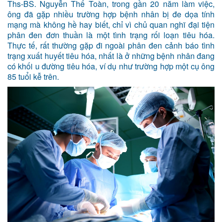
Ths-BS. Nguyễn Thế Toàn, trong gần 20 năm làm việc,
ông đã gặp nhiều trường hợp bệnh nhân bị đe dọa tính
mạng mà không hề hay biết, chỉ vì chủ quan nghĩ đại tiện
phân đen đơn thuần là một tình trạng rối loạn tiêu hóa.
Thực tế, rất thường gặp đi ngoài phân đen cảnh báo tình
trạng xuất huyết tiêu hóa, nhất là ở những bệnh nhân đang
có khối u đường tiêu hóa, ví dụ như trường hợp một cụ ông
85 tuổi kễ trên.