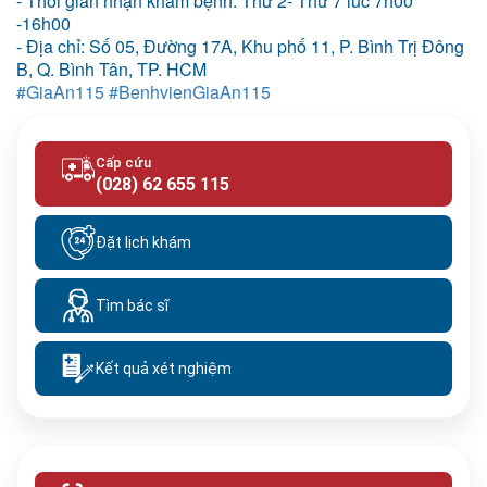
- Thời gian nhận khám bệnh: Thứ 2- Thứ 7 lúc 7h00
-16h00
- Địa chỉ: Số 05, Đường 17A, Khu phố 11, P. Bình Trị Đông
B, Q. Bình Tân, TP. HCM
#
GiaAn115
#
BenhvienGiaAn115
Cấp cứu
(028) 62 655 115
Đặt lịch khám
Tìm bác sĩ
Kết quả xét nghiệm