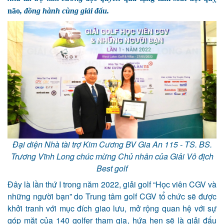
não
, đồng hành cùng giải đấu.
Đại diện Nhà tài trợ Kim Cương BV Gia An 115 - TS. BS.
Trương Vĩnh Long chúc mừng Chủ nhân của Giải Vô địch
Best golf
Đây là lần thứ I trong năm 2022, giải golf
“H
ọc viên CGV và
những người bạn
”
do Trung tâm golf CGV tổ chức sẽ được
khởi tranh với mục đích giao lưu, mở rộng quan hệ với sự
góp mặt của 140 golfer tham gia
,
hứa hẹn sẽ là giải đấu