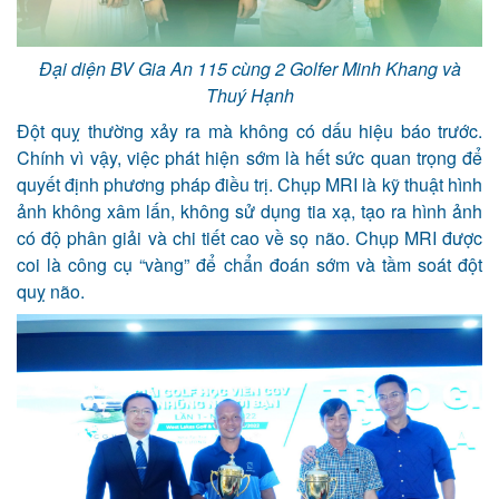
Đại diện BV Gia An 115 cùng 2 Golfer Minh Khang và
Thuý Hạnh
Đ
ột quỵ thường
xảy ra mà
không có dấu hiệu báo trước
.
Chính vì vậy,
việc phát hiện sớm là hết sức quan trọng để
quyết định phương pháp điều trị. Chụp MRI là kỹ thuật hình
ảnh không xâm lấn, không sử dụng tia xạ
,
tạo ra hình ảnh
có độ phân giải và chi tiết cao về sọ não.
Chụp MRI được
coi là công cụ “vàng” để chẩn đoán sớm và tầm soát đột
quỵ não.