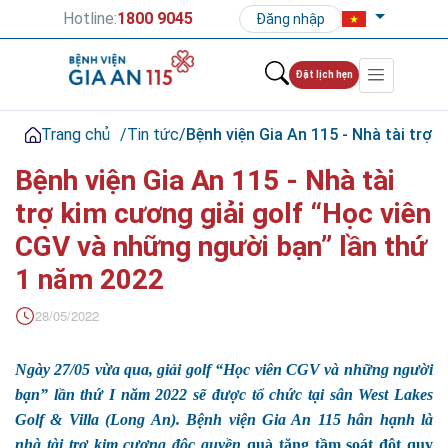
Hotline:
1800 9045
Đăng nhập
Đặt lịch hẹn
Trang chủ
/
Tin tức
/
Bệnh viện Gia An 115 - Nhà tài trợ
Bệnh viện Gia An 115 - Nhà tài
trợ kim cương giải golf “Học viên
CGV và những người bạn” lần thứ
1 năm 2022
28/05/2022
Ngày 27/05 vừa qua, giải golf “Học viên CGV và những người
bạn” lần thứ I năm 2022 sẽ được tổ chức tại sân West Lakes
Golf & Villa (Long An). Bệnh viện Gia An 115 hân hạnh là
nhà tài trợ kim cương độc quyền
quà tặng tầm soát đột quỵ