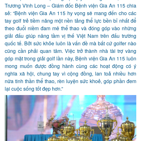
Trương Vĩnh Long – Giám đốc Bệnh viện Gia An 115 chia
sẻ: “Bệnh viện Gia An 115 hy vọng sẽ mang đến cho các
tay golf trẻ tiềm năng một nền tảng thể lực bền bỉ nhất để
theo đuổi niềm đam mê thể thao và đóng góp vào những
giải đấu giúp nâng tầm vị thế Việt Nam trên đấu trường
quốc tế. Bởi sức khỏe luôn là vấn đề mà bất cứ golfer nào
cũng cần phải quan tâm.
Việc trở thành nhà tài trợ vàng
góp mặt trong giải
g
olf
lần này, Bệnh viện Gia An 115 luôn
mong muốn được đồng hành cùng các hoạt động có ý
nghĩa xã hội, chung tay vì cộng đồng, lan toả nhiều hơn
nữa tinh thần thể thao, rèn luyện sức khoẻ, góp phần đem
lại cuộc sống tốt đẹp hơn.”