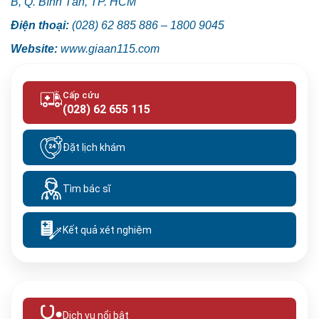
B, Q. Bình Tân, TP. HCM
Điện thoại:
(028) 62 885 886 – 1800 9045
Website:
www.giaan115.com
Cấp cứu
(028) 62 655 115
Đặt lịch khám
Tìm bác sĩ
Kết quả xét nghiệm
Dịch vụ nổi bật