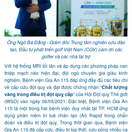
Ông Ngô Bá Đẳng - Giám đốc Trung tâm nghiên cứu đào
tạo, Đầu tư phát triển golf Việt Nam (CGV) cám ơn các
golfer và các nhà tài trợ
Với hệ thống MRI tối tân và áp dụng các phương pháp can
thiệp mạch não hiện đại, đội ngũ chuyên gia giàu kinh
nghiệm,
Bệnh viện Gia An 115
đáp
ứng
đầy đủ các tiêu chí
về
cấp cứu đột quỵ
và đạt
được
c
hứng
nhận “
Chất lượng
vàng trong điều trị đột quỵ cấp
”
của Hội Đột quỵ Thế
g
iới
(WSO)
vào ngày 06/05/2021
.
Đặc
biệt,
Bệnh viện Gia An
115 là
một trong hai bệnh viện duy nhất tại TP. HCM
ứng
dụng phần mềm trí tuệ nhân tạo
(AI)
Rapid trong chẩn
đoán và điều trị đột quỵ.
Trong thời gian qua
,
Bệnh
viện
Gia An 115
đã cấp cứu, điều trị kịp thời
,
cứu sống nhiều ca