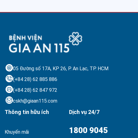
05 Đường số 17A, KP 26, P. An Lạc,
TP. HCM
(+84 28) 62 885 886
(+84 28) 62 847 972
cskh@giaan115.com
Thông tin hữu ích
Dịch vụ 24/7
1800 9045
Khuyến mãi