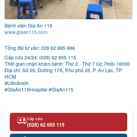
Bệnh viện Gia An 115
www.giaan115.com
Tổng đài tư vấn: 028 62 885 886
Cấp cứu 24/24: (028) 62 655 115
Thời gian nhận khám bệnh: Thứ 2 - Thứ 7 lúc 7h00-16h00
Địa chỉ: Số 05, Đường 17A, Khu phố 26, P. An Lạc, TP.
HCM
#Lờicảmơn
#GiaAn115Hospital #GiaAn115
Cấp cứu
(028) 62 655 115