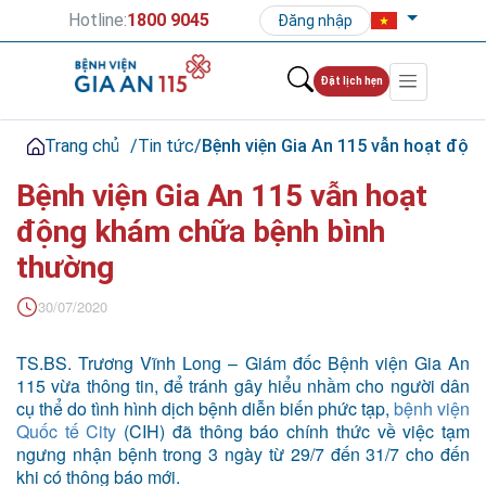
Hotline:
1800 9045
Đăng nhập
Đặt lịch hẹn
Trang chủ
/
Tin tức
/
Bệnh viện Gia An 115 vẫn hoạt độn
Bệnh viện Gia An 115 vẫn hoạt
động khám chữa bệnh bình
thường
30/07/2020
TS.BS. Trương Vĩnh Long – Giám đốc Bệnh viện Gia An
115 vừa thông tin, để tránh gây hiểu nhầm cho người dân
cụ thể do tình hình dịch bệnh diễn biến phức tạp,
bệnh viện
Quốc tế City
(CIH) đã thông báo chính thức về việc tạm
ngưng nhận bệnh trong 3 ngày từ 29/7 đến 31/7 cho đến
khi có thông báo mới.