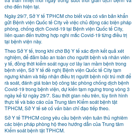
tra thân nhiệt mỗi ngày trong suốt thời gian dịch bệnh và
cho đến hiện tại.
Ngày 29/7, Sở Y tế TPHCM cho biết vừa có văn bản khẩn
gửi Bệnh viện Quốc tế City về việc chủ động các biện pháp
phòng, chống dịch Covid-19 tại Bệnh viện Quốc tế City,
liên quan đến trường hợp nghi mắc Covid-19 từng điều trị
tại bệnh viện này.
Theo Sở Y tế, trong khi chờ Bộ Y tế xác định kết quả xét
nghiệm, để đảm bảo an toàn cho người bệnh và nhân viên
y tế, đồng thời kiểm soát nguy cơ lây lan mầm bệnh trong
bệnh viện, Sở Y tế đề nghị Bệnh viện Quốc tế City tạm
ngưng khám và tiếp nhận điều trị người bệnh nội trú mới để
rà soát, đánh giá toàn bộ công tác phòng chống dịch bệnh
Covid-19 trong bệnh viện, dự kiến tạm ngưng trong vòng 3
ngày kể từ ngày 29/7. Sau thời gian nêu trên, tùy tình hình
thực tế và báo cáo của Trung tâm Kiểm soát bệnh tật
TPHCM, Sở Y tế sẽ cố vấn bàn chỉ đạo tiếp theo.
Sở Y tế TPHCM cũng yêu cầu bệnh viện tuân thủ nghiêm
các biện pháp phòng hộ theo hướng dẫn của Trung tâm
Kiểm soát bệnh tật TPHCM.