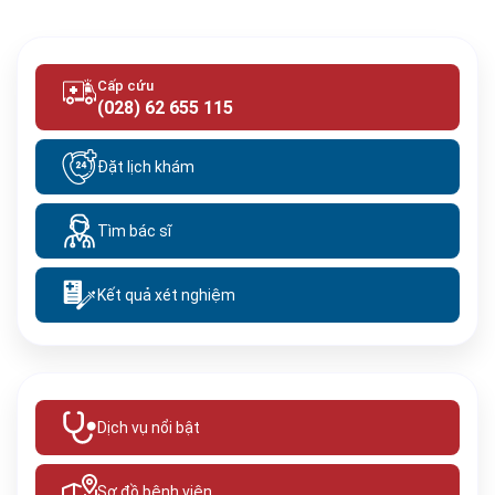
Cấp cứu
(028) 62 655 115
Đặt lịch khám
Tìm bác sĩ
Kết quả xét nghiệm
Dịch vụ nổi bật
Sơ đồ bệnh viện