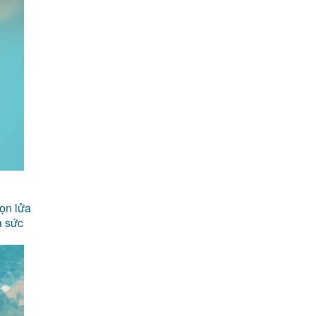
ọn lửa
à sức