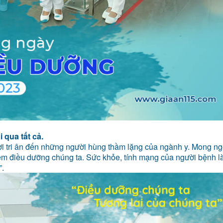
 qua tất cả.
ời tri ân đến những người hùng thầm lặng của ngành y.
Mong ng
 em điều dưỡng chúng ta. Sức khỏe, tính mạng của người bệnh l
”.