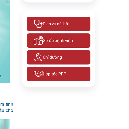
Dịch vụ nổi bật
Sơ đồ bệnh viện
Chỉ đường
Hợp tác PPP
ra tình
đầu cho