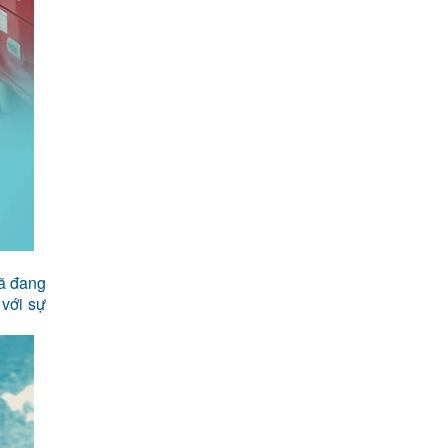
đã đang
 với sự