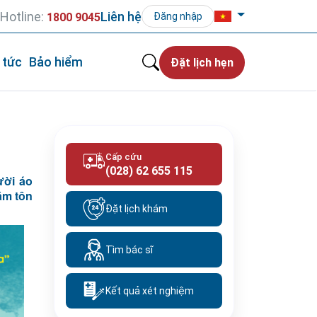
Hotline:
Liên hệ
1800 9045
Đăng nhập
 tức
Bảo hiểm
Đặt lịch hẹn
Cấp cứu
(028) 62 655 115
ười áo
ằm tôn
Đặt lịch khám
Tìm bác sĩ
Kết quả xét nghiệm