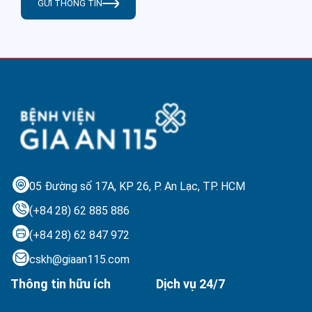
GỬI THÔNG TIN
05 Đường số 17A, KP 26, P. An Lạc,
TP. HCM
(+84 28) 62 885 886
(+84 28) 62 847 972
cskh@giaan115.com
Thông tin hữu ích
Dịch vụ 24/7