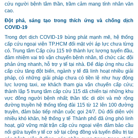
cứu người bệnh tâm thần, trầm cảm mang tính nhân văn
cao.
Đột phá, sáng tạo trong thích ứng và chống dịch
COVID-19
Trong đợt dịch COVID-19 bùng phát mạnh mẽ, hệ thống
cấp cứu ngoại viện TP.HCM đối mặt với áp lực chưa từng
có. Trung tâm Cấp cứu 115 trở thành lực lượng tuyến đầu,
đảm nhiệm vai trò vận chuyển bệnh nhân, tổ chức các đội
phản ứng nhanh, hỗ trợ y tế tại nhà. Để đáp ứng nhu cầu
cấp cứu tăng đột biến, ngành y tế đã linh hoạt nhiều giải
pháp, có những giải pháp chưa có tiền lệ như huy động
lực lượng taxi, xe khách tham gia vận chuyển cấp cứu;
thành lập 5 trung tâm cấp cứu 115 dã chiến tại những khu
vực đông người bệnh nhất; thần tốc di dời và mở rộng
đường truyền hệ thống tổng đài 115 từ 12 lên 100 đường
truyền, đảm bảo tiếp nhận cuộc gọi 24/7. Dù đối diện với
nhiều khó khăn, hệ thống y tế Thành phố đã ứng phó linh
hoạt, giữ vững mặt trận cấp cứu ngoại viện đảm bảo cầu
nối giữa tuyến y tế cơ sở tại cộng đồng và tuyến điều trị tại