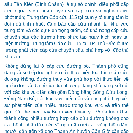
sâu Tân Kiên (Bình Chánh) là trụ sở chính, điều phối cấp
cứu ngoại viện, huấn luyện sơ cấp cứu và nghiên cứu
phát triển; Trung tâm Cấp cứu 115 tại cụm y tế trung tâm là
đội ngũ tinh nhuệ, đảm bảo cấp cứu nhanh tại khu vực
trung tâm và các sự kiện trọng điểm, có khả năng cấp cứu
chuyên sâu các trường hợp phức tạp nguy kịch ngay tại
hiện trường; Trung tâm Cấp cứu 115 tại TP. Thủ Đức là lực
lượng phát triển cấp cứu chuyên sâu, phù hợp với đặc thù
khu vực.
Không dừng lại ở cấp cứu đường bộ, Thành phố cũng
đang và sẽ tiếp tục nghiên cứu thực hiện loại hình cấp cứu
đường không, đường thuỷ vừa phù hợp với thực tiễn về
nguồn lực và địa lý của địa phương; tăng khả năng kết nối
với các khu vực lân cận gồm Đồng bằng Sông Cửu Long,
Đông Nam Bộ, các khu vực biển đảo và cũng phù hợp với
sự phát triển của nhiều nước trong khu vực và trên thế
giới. Cụ thể hiện nay Bệnh viện Quân y 175 đã triển khai
thành công nhiều trường hợp cấp cứu đường không cho
các bệnh nhân là chiến sĩ, ngư dân nơi các vùng biển đảo;
người dân trên xã đảo Thạnh An huyện Cần Giờ cần cấp