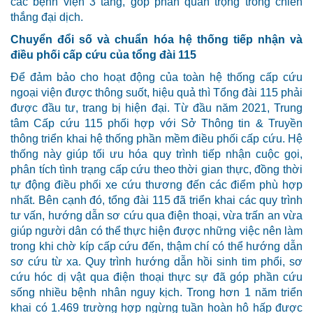
các bệnh viện 3 tầng, góp phần quan trọng trong chiến
thắng đại dịch.
Chuyển đổi số và chuẩn hóa hệ thống tiếp nhận và
điều phối cấp cứu của tổng đài 115
Để đảm bảo cho hoạt động của toàn hệ thống cấp cứu
ngoại viện được thông suốt, hiệu quả thì Tổng đài 115 phải
được đầu tư, trang bị hiện đại. Từ đầu năm 2021, Trung
tâm Cấp cứu 115 phối hợp với Sở Thông tin & Truyền
thông triển khai hệ thống phần mềm điều phối cấp cứu. Hệ
thống này giúp tối ưu hóa quy trình tiếp nhận cuộc gọi,
phân tích tình trạng cấp cứu theo thời gian thực, đồng thời
tự động điều phối xe cứu thương đến các điểm phù hợp
nhất. Bên cạnh đó, tổng đài 115 đã triển khai các quy trình
tư vấn, hướng dẫn sơ cứu qua điện thoại, vừa trấn an vừa
giúp người dân có thể thực hiện được những việc nên làm
trong khi chờ kíp cấp cứu đến, thậm chí có thể hướng dẫn
sơ cứu từ xa. Quy trình hướng dẫn hồi sinh tim phổi, sơ
cứu hóc dị vật qua điện thoại thực sự đã góp phần cứu
sống nhiều bệnh nhân nguy kịch. Trong hơn 1 năm triển
khai có 1.469 trường hợp ngừng tuần hoàn hô hấp được