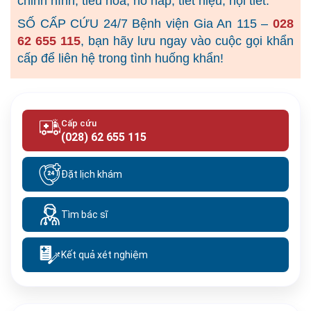
chỉnh hình, tiêu hóa, hô hấp, tiết niệu, nội tiết.
SỐ CẤP CỨU 24/7 Bệnh viện Gia An 115 –
028
62 655 115
, bạn hãy lưu ngay vào cuộc gọi khẩn
cấp để liên hệ trong tình huống khẩn!
Cấp cứu
(028) 62 655 115
Đặt lịch khám
Tìm bác sĩ
Kết quả xét nghiệm