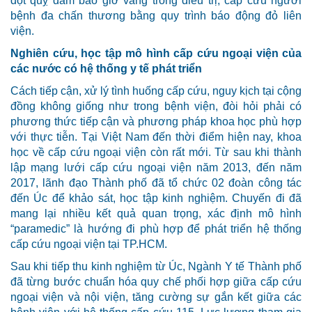
đột quỵ đảm bảo giờ vàng trong điều trị, cấp cứu người
bệnh đa chấn thương bằng quy trình báo động đỏ liên
viện.
Nghiên cứu, học tập mô hình cấp cứu ngoại viện của
các nước có hệ thống y tế phát triển
Cách tiếp cận, xử lý tình huống cấp cứu, nguy kịch tại cộng
đồng không giống như trong bệnh viện, đòi hỏi phải có
phương thức tiếp cận và phương pháp khoa học phù hợp
với thực tiễn. Tại Việt Nam đến thời điểm hiện nay, khoa
học về cấp cứu ngoại viện còn rất mới. Từ sau khi thành
lập mạng lưới cấp cứu ngoại viện năm 2013, đến năm
2017, lãnh đạo Thành phố đã tổ chức 02 đoàn công tác
đến Úc để khảo sát, học tập kinh nghiệm. Chuyến đi đã
mang lại nhiều kết quả quan trọng, xác định mô hình
“paramedic” là hướng đi phù hợp để phát triển hệ thống
cấp cứu ngoại viện tại TP.HCM.
Sau khi tiếp thu kinh nghiệm từ Úc, Ngành Y tế Thành phố
đã từng bước chuẩn hóa quy chế phối hợp giữa cấp cứu
ngoại viện và nội viện, tăng cường sự gắn kết giữa các