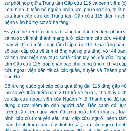
sự phối hợp giữa Trung tâm Cấp cứu 115 và bệnh viện; (c)
Loại hình 3: toàn bộ nguồn nhân lực, phương tiện, thiết bị
của trạm cấp cứu do Trung tâm Cấp cứu 115 đảm trách,
bệnh viện hỗ trợ cơ sở hạ tầng.
Đây có thể xem là cách làm sáng tạo đầu tiên trên phạm vi
cả nước về hình thành mạng lưới các trạm cấp cứu vệ tinh
thay vì chỉ có một Trung tâm Cấp cứu 115. Qua từng năm,
số trạm cấp cứu vệ tinh không ngừng gia tăng, với 44 trạm
vệ tinh như hiện nay thực sự là cánh tay nối dài của Trung
tâm Cấp cứu 115, góp phần bao phủ cung ứng dịch vụ cấp
cứu ngoại viện đến tất cả các quận, huyện và Thành phố
Thủ Đức.
Số lượng cuộc gọi cấp cứu qua tổng đài 115 tăng gấp 40
lần so với thời điểm năm 2013 trở về trước, cho thấy dịch
vụ cấp cứu ngoại viện của Ngành Y tế Thành phố đã tạo
dựng được niềm tin đến người dân. Bên cạnh đó, lực
lượng cấp cứu ngoại viện đã từng bước triển khai các loại
hình cấp cứu chuyên sâu như cấp cứu người bệnh tâm
thần, bệnh trầm cảm có ý định tự sát, cấp cứu người bệnh