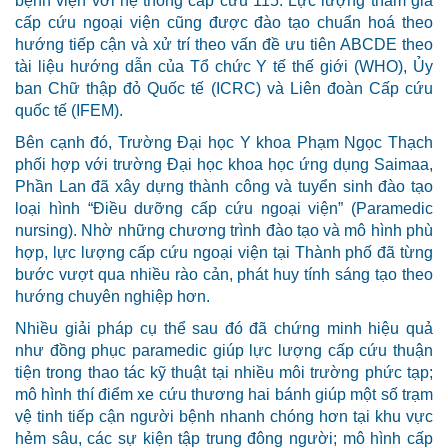
bệnh viện với hệ thống cấp cứu 115. Lực lượng tham gia
cấp cứu ngoại viện cũng được đào tạo chuẩn hoá theo
hướng tiếp cận và xử trí theo vấn đề ưu tiên ABCDE theo
tài liệu hướng dẫn của Tổ chức Y tế thế giới (WHO), Ủy
ban Chữ thập đỏ Quốc tế (ICRC) và Liên đoàn Cấp cứu
quốc tế (IFEM).
Bên cạnh đó, Trường Đại học Y khoa Phạm Ngọc Thạch
phối hợp với trường Đại học khoa học ứng dụng Saimaa,
Phần Lan đã xây dựng thành công và tuyển sinh đào tạo
loại hình “Điều dưỡng cấp cứu ngoại viện” (Paramedic
nursing). Nhờ những chương trình đào tạo và mô hình phù
hợp, lực lượng cấp cứu ngoại viện tại Thành phố đã từng
bước vượt qua nhiều rào cản, phát huy tính sáng tạo theo
hướng chuyên nghiệp hơn.
Nhiều giải pháp cụ thể sau đó đã chứng minh hiệu quả
như đồng phục paramedic giúp lực lượng cấp cứu thuận
tiện trong thao tác kỹ thuật tại nhiều môi trường phức tạp;
mô hình thí điểm xe cứu thương hai bánh giúp một số trạm
vệ tinh tiếp cận người bệnh nhanh chóng hơn tại khu vực
hẻm sâu, các sự kiện tập trung đông người; mô hình cấp