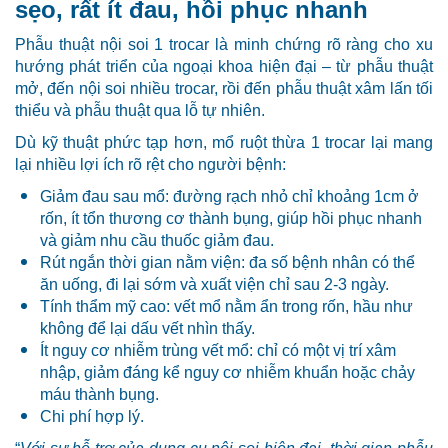
sẹo, rất ít đau, hồi phục nhanh
Phẫu thuật nội soi 1 trocar là minh chứng rõ ràng cho xu
hướng phát triển của ngoại khoa hiện đại – từ phẫu thuật
mở, đến nội soi nhiều trocar, rồi đến phẫu thuật xâm lấn tối
thiểu và phẫu thuật qua lỗ tự nhiên.
Dù kỹ thuật phức tạp hơn, mổ ruột thừa 1 trocar lại mang
lại nhiều lợi ích rõ rệt cho người bệnh:
Giảm đau sau mổ: đường rạch nhỏ chỉ khoảng 1cm ở
rốn, ít tổn thương cơ thành bụng, giúp hồi phục nhanh
và giảm nhu cầu thuốc giảm đau.
Rút ngắn thời gian nằm viện: đa số bệnh nhân có thể
ăn uống, đi lại sớm và xuất viện chỉ sau 2-3 ngày.
Tính thẩm mỹ cao: vết mổ nằm ẩn trong rốn, hầu như
không để lại dấu vết nhìn thấy.
Ít nguy cơ nhiễm trùng vết mổ: chỉ có một vị trí xâm
nhập, giảm đáng kể nguy cơ nhiễm khuẩn hoặc chảy
máu thành bụng.
Chi phí hợp lý.