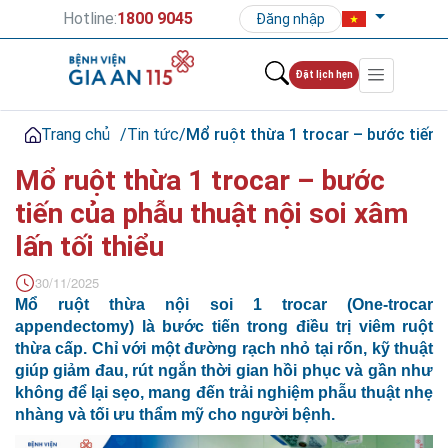
Hotline:
1800 9045
Đăng nhập
Đặt lịch hẹn
Trang chủ
/
Tin tức
/
Mổ ruột thừa 1 trocar – bước tiến c
Mổ ruột thừa 1 trocar – bước
tiến của phẫu thuật nội soi xâm
lấn tối thiểu
30/11/2025
Mổ ruột thừa nội soi 1 trocar (One-trocar
appendectomy) là bước tiến trong điều trị viêm ruột
thừa cấp.
Chỉ với một đường rạch nhỏ tại rốn, kỹ thuật
giúp giảm đau, rút ngắn thời gian hồi phục và gần như
không để lại sẹo, mang đến trải nghiệm phẫu thuật nhẹ
nhàng và tối ưu thẩm mỹ cho người bệnh.