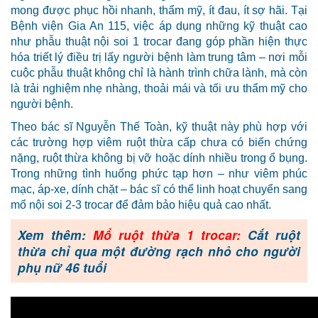
mong được phục hồi nhanh, thẩm mỹ, ít đau, ít sợ hãi. Tại
Bệnh viện Gia An 115, việc áp dụng những kỹ thuật cao
như phẫu thuật nội soi 1 trocar đang góp phần hiện thực
hóa triết lý điều trị lấy người bệnh làm trung tâm – nơi mỗi
cuộc phẫu thuật không chỉ là hành trình chữa lành, mà còn
là trải nghiệm nhẹ nhàng, thoải mái và tối ưu thẩm mỹ cho
người bệnh.
Theo bác sĩ Nguyễn Thế Toàn, kỹ thuật này phù hợp với
các trường hợp viêm ruột thừa cấp chưa có biến chứng
nặng, ruột thừa không bị vỡ hoặc dính nhiều trong ổ bụng.
Trong những tình huống phức tạp hơn – như viêm phúc
mạc, áp-xe, dính chặt – bác sĩ có thể linh hoạt chuyển sang
mổ nội soi 2-3 trocar để đảm bảo hiệu quả cao nhất.
Xem thêm:
Mổ ruột thừa 1 trocar:
Cắt ruột
thừa chỉ qua một đường rạch nhỏ cho người
phụ nữ 46 tuổi