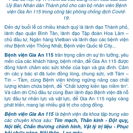
Uỷ Ban Nhân dân Thành phố cho cán bộ nhân viên Bệnh
viện Gia An 115 trong công tác phòng chống dịch Covid-
19.
Đến dự buổi lễ có nhiều khách quý là lãnh đạo Thành phố,
lãnh đạo quận Bình Tân, lãnh đạo Tập đoàn Hoa Lâm –
chủ đầu tư, Ngân hàng Vietban và lãnh đạo các bệnh viện
như Bệnh viện Thống Nhất, Bệnh viện Quốc tế City...
Bệnh viện Gia An 115
trân trọng cảm ơn sự tin tưởng, yêu
mến của các khách hàng, bệnh nhân, để Gia An 115 được
đồng hành chăm sóc sức khỏe của bạn và gia đình. Cảm
ơn các y bác sĩ đã luôn đồng lòng, chung sức, với Tâm –
Tín – Tầm, cùng Bệnh viện không ngừng nâng cao chất
lượng khám chữa bệnh, để “Chất lượng kiến tạo niềm tin”.
Và cảm ơn Chủ đầu tư cùng Ban lãnh đạo Bệnh viện đã nỗ
lực đầu tư nhân lực và vật lực, để Gia An 115 ngày càng
phát triển, mang lại nhiều giá trị cho cộng đồng.
Bệnh viện Gia An 115
là bệnh viện đa khoa tập trung vào
các chuyên khoa sâu:
Tim mạch, Thần kinh - Đột quỵ,
Nội tiết, Chấn thương chỉnh hình, Vật lý trị liệu - Phục
hồi chức năng, Nội thận - Lọc máu…