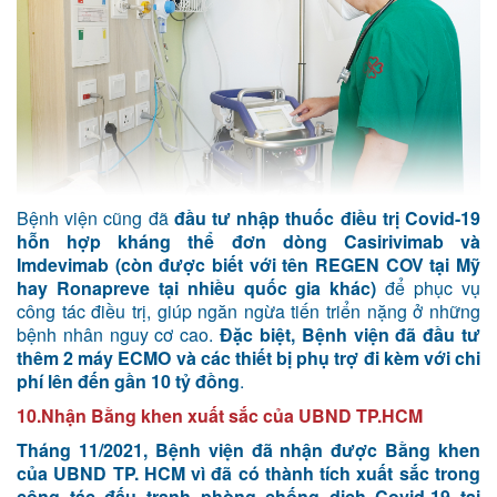
Bệnh viện cũng đã
đầu tư nhập thuốc điều trị Covid-19
hỗn hợp kháng thể đơn dòng Casirivimab và
Imdevimab (còn được biết với tên REGEN COV tại Mỹ
hay Ronapreve tại nhiều quốc gia khác)
để phục vụ
công tác điều trị, giúp ngăn ngừa tiến triển nặng ở những
bệnh nhân nguy cơ cao.
Đặc biệt, Bệnh viện đã đầu tư
thêm 2 máy ECMO và các thiết bị phụ trợ đi kèm với chi
phí lên đến gần 10 tỷ đồng
.
10.Nhận Bằng khen xuất sắc của UBND TP.HCM
Tháng 11/2021, Bệnh viện đã nhận được Bằng khen
của UBND TP. HCM vì đã có thành tích xuất sắc trong
công tác đấu tranh phòng chống dịch Covid-19 tại