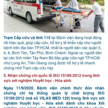
Trạm Cấp cứu vệ tinh 115
tại Bệnh viện đang hoạt động
rất hiệu quả, giúp cấp cứu, hỗ trợ y tế khẩn cấp cho người
bệnh trên địa bàn TP.HCM, nhất là người dân các quận 5,
6, 8, Bình Tân, Tân Phú, Bình Chánh. Ngoài ra, người dân
tại các tỉnh miền Tây Nam Bộ tiếp giáp cửa ngõ TP.HCM
như Long An, Tiền Giang cũng được hỗ trợ y tế nhanh
chóng nhờ Trạm cấp cứu này.
5. Nhận chứng chỉ quốc tế ISO 15189:2012 trong lĩnh
vực xét nghiệm Huyết học - Hóa sinh
Ngày 11/9/2020, Bệnh viện chính thức đón nhận
chứng chỉ hệ thống quản lý chất lượng ISO
15189:2012 (mã số VILAS MED 129) trong lĩnh vực xét
nghiệm Huyết học - Hóa sinh dành cho khoa Xét