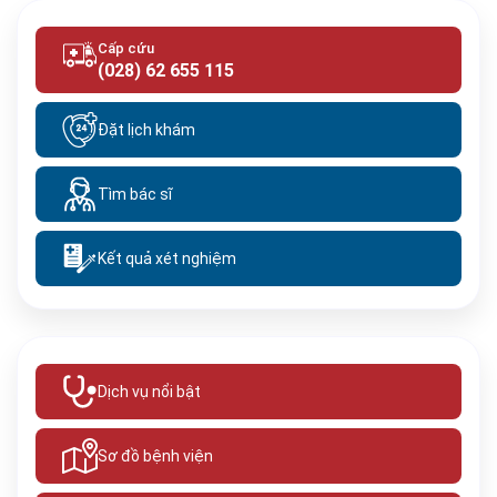
Cấp cứu
(028) 62 655 115
Đặt lịch khám
Tìm bác sĩ
Kết quả xét nghiệm
Dịch vụ nổi bật
Sơ đồ bệnh viện