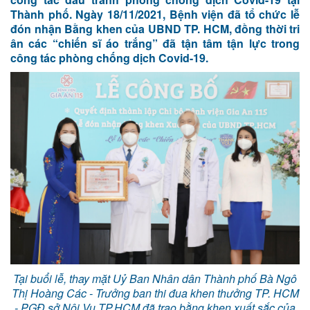
Thành phố. Ngày 18/11/2021, Bệnh viện đã tổ chức lễ
đón nhận Bằng khen của UBND TP. HCM, đồng thời tri
ân các “chiến sĩ áo trắng” đã tận tâm tận lực trong
công tác phòng chống dịch Covid-19.
Tại buổi lễ, thay mặt Uỷ Ban Nhân dân Thành phố Bà Ngô
Thị Hoàng Các - Trưởng ban thi đua khen thưởng TP. HCM
- PGĐ sở Nội Vụ TP.HCM đã trao bằng khen xuất sắc của