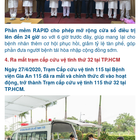
Phần mềm RAPID cho phép mở rộng cửa sổ điều trị
lên đến 24 giờ
so với 6 giờ trước đây, giúp mang lại cho
bệnh nhân thêm cơ hội phục hồi, giảm tỷ lệ tàn phế, góp
phần đưa người bệnh tái hòa nhập cộng đồng sớm.
4. Ra mắt trạm cấp cứu vệ tinh thứ 32 tại TP.HCM
Ngày 27/4/2020, Trạm Cấp cứu vệ tinh 115 tại Bệnh
viện Gia An 115 đã ra mắt và chính thức đi vào hoạt
động, trở thành Trạm cấp cứu vệ tinh 115 thứ 32 tại
TP.HCM.