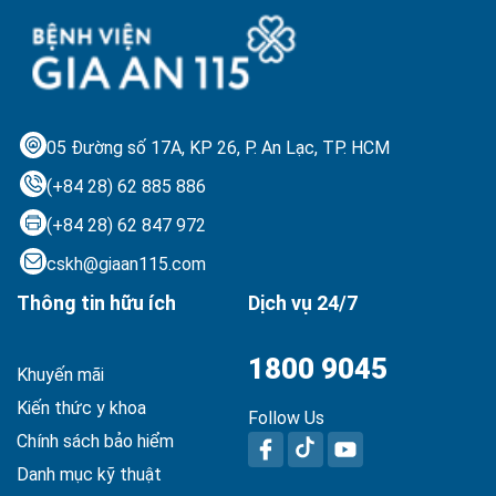
05 Đường số 17A, KP 26, P. An Lạc,
TP. HCM
(+84 28) 62 885 886
(+84 28) 62 847 972
cskh@giaan115.com
Thông tin hữu ích
Dịch vụ 24/7
1800 9045
Khuyến mãi
Kiến thức y khoa
Follow Us
Chính sách bảo hiểm
Danh mục kỹ thuật