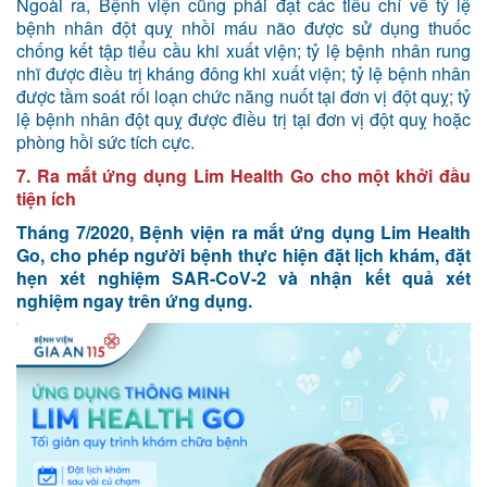
Ngoài ra, Bệnh viện cũng phải đạt các tiêu chí về tỷ lệ
bệnh nhân đột quỵ nhồi máu não được sử dụng thuốc
chống kết tập tiểu cầu khi xuất viện; tỷ lệ bệnh nhân rung
nhĩ được điều trị kháng đông khi xuất viện; tỷ lệ bệnh nhân
được tầm soát rối loạn chức năng nuốt tại đơn vị đột quỵ; tỷ
lệ bệnh nhân đột quỵ được điều trị tại đơn vị đột quỵ hoặc
phòng hồi sức tích cực.
7. Ra mắt ứng dụng Lim Health Go cho một khởi đầu
tiện ích
Tháng 7/2020, Bệnh viện ra mắt ứng dụng Lim Health
Go, cho phép người bệnh thực hiện đặt lịch khám, đặt
hẹn xét nghiệm SAR-CoV-2 và nhận kết quả xét
nghiệm ngay trên ứng dụng.