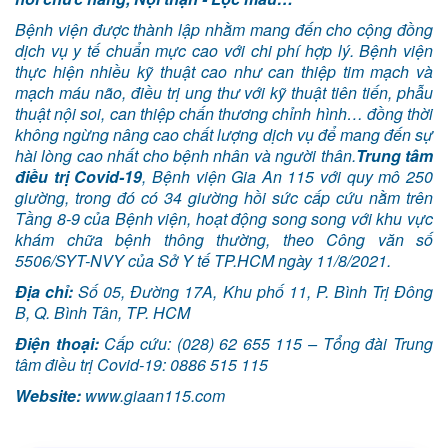
Bệnh viện được thành lập nhằm mang đến cho cộng đồng
dịch vụ y tế chuẩn mực cao với chi phí hợp lý. Bệnh viện
thực hiện nhiều kỹ thuật cao như can thiệp tim mạch và
mạch máu não, điều trị ung thư với kỹ thuật tiên tiến, phẫu
thuật nội soi, can thiệp chấn thương chỉnh hình… đồng thời
không ngừng nâng cao chất lượng dịch vụ để mang đến sự
hài lòng cao nhất cho bệnh nhân và người thân.
Trung tâm
điều trị Covid-19
, Bệnh viện Gia An 115 với quy mô 250
giường, trong đó có 34 giường hồi sức cấp cứu nằm trên
Tầng 8-9 của Bệnh viện, hoạt động song song với khu vực
khám chữa bệnh thông thường, theo Công văn số
5506/SYT-NVY của Sở Y tế TP.HCM ngày 11/8/2021.
Địa chỉ:
Số 05, Đường 17A, Khu phố 11, P. Bình Trị Đông
B, Q. Bình Tân, TP. HCM
Điện thoại:
Cấp cứu: (028) 62 655 115 – Tổng đài Trung
tâm điều trị Covid-19: 0886 515 115
Website:
www.giaan115.com