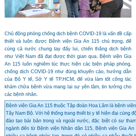
Chủ động phòng chống dịch bệnh COVID-19 là vấn đề cấp
thiết và luôn được Bệnh viện Gia An 115 chú trọng, để
cùng cả nước chung tay đẩy lui, chiến thắng dịch bệnh
như Việt Nam đã đạt được thời gian qua. Bệnh viện Gia
An 115 luôn nghiêm túc thực hiện các biện pháp phòng,
chống dịch COVID-19 như đúng khuyến cáo, hướng dẫn
của Bộ Y tế, Sở Y tế TP.HCM, để vừa làm tốt công tác
khám chữa bệnh vừa mang lại sự yên tâm, tin tưởng cho
các bệnh nhân.
Bệnh viện Gia An 115 thuộc Tập đoàn Hoa Lâm là bệnh việ
Tây Nam Bộ. Với hệ thống trang thiết bị y tế hiện đại cùng đ
đào tạo bài bản trong và ngoài nước, đặc biệt có sự tha
ngành đến từ Bệnh viện Nhân dân 115, Bệnh viện Gia An 11
nhiều ca bệnh phức tạp, trong đó có nhiều ca phẫu thuật 