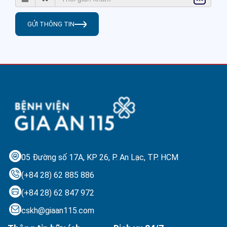
GỬI THÔNG TIN
05 Đường số 17A, KP 26, P. An Lạc,
TP. HCM
(+84 28) 62 885 886
(+84 28) 62 847 972
cskh@giaan115.com