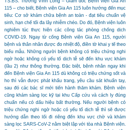
TS.BS. Trương Vĩnh Long – Giám đốc Bệnh viện Gia An
115 – cho biết, Bệnh viện Gia An 115 luôn hướng đến mục
tiêu: Cơ sở khám chữa bệnh an toàn - đạt tiêu chuẩn vệ
sinh, hạn chế tối đa lây nhiễm chéo. Do đó, Bệnh viện luôn
nghiêm túc thực hiện các công tác phòng chống dịch
COVID-19. Ngay từ cổng Bệnh viện Gia An 115, người
bệnh và thân nhân được đo nhiệt độ, điền tờ khai y tế theo
biểu mẫu. Những người bệnh không có triệu chứng nghi
ngờ hoặc không có yếu tố dịch tễ sẽ đến khu vực khám
(lầu 2) như thông thường. Đặc biệt, bệnh nhân ngay khi
đến Bệnh viện Gia An 115 dù không có triệu chứng sốt và
ho thì vẫn được phát khẩu trang, yêu cầu sát khuẩn tay,
sau đó các bác sĩ mới tiến hành thăm khám. Bệnh viện
cũng khám sàng lọc kỹ tại khu Cấp cứu và cách ly đúng
chuẩn nếu có dấu hiệu bất thường. Nếu người bệnh có
triệu chứng nghi ngờ hoặc có yếu tố dịch tễ thì sẽ được
hướng dẫn theo lối đi riêng đến khu vực chờ và khám
sàng lọc SARS-CoV-2 nằm biệt lập với tòa nhà Bệnh viện.