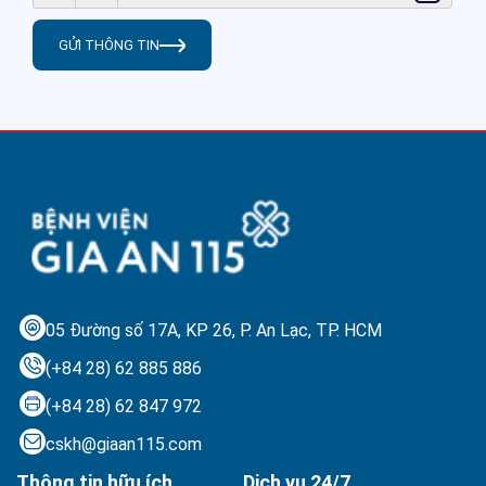
GỬI THÔNG TIN
05 Đường số 17A, KP 26, P. An Lạc,
TP. HCM
(+84 28) 62 885 886
(+84 28) 62 847 972
cskh@giaan115.com
Thông tin hữu ích
Dịch vụ 24/7