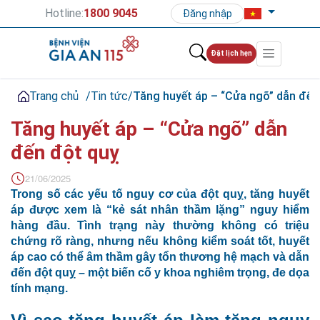
Hotline:
1800 9045
Đăng nhập
Đặt lịch hẹn
Trang chủ
/
Tin tức
/
Tăng huyết áp – “Cửa ngõ” dẫn đến
Tăng huyết áp – “Cửa ngõ” dẫn
đến đột quỵ
21/06/2025
Trong số các yếu tố nguy cơ của đột quỵ, tăng huyết
áp được xem là “kẻ sát nhân thầm lặng” nguy hiểm
hàng đầu. Tình trạng này thường không có triệu
chứng rõ ràng, nhưng nếu không kiểm soát tốt, huyết
áp cao có thể âm thầm gây tổn thương hệ mạch và dẫn
đến đột quỵ – một biến cố y khoa nghiêm trọng, đe dọa
tính mạng.