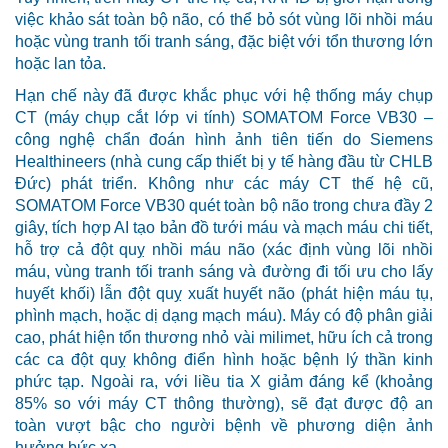
việc khảo sát toàn bộ não, có thể bỏ sót vùng lõi nhồi máu
hoặc vùng tranh tối tranh sáng, đặc biệt với tổn thương lớn
hoặc lan tỏa.
Hạn chế này đã được khắc phục với hệ thống máy chụp
CT (máy chụp cắt lớp vi tính) SOMATOM Force VB30 –
công nghệ chẩn đoán hình ảnh tiên tiến do Siemens
Healthineers (nhà cung cấp thiết bị y tế hàng đầu từ CHLB
Đức) phát triển. Không như các máy CT thế hệ cũ,
SOMATOM Force VB30 quét toàn bộ não trong chưa đầy 2
giây, tích hợp AI tạo bản đồ tưới máu và mạch máu chi tiết,
hỗ trợ cả đột quỵ nhồi máu não (xác định vùng lõi nhồi
máu, vùng tranh tối tranh sáng và đường đi tối ưu cho lấy
huyết khối) lẫn đột quỵ xuất huyết não (phát hiện máu tụ,
phình mạch, hoặc dị dạng mạch máu). Máy có độ phân giải
cao, phát hiện tổn thương nhỏ vài milimet, hữu ích cả trong
các ca đột quỵ không điển hình hoặc bệnh lý thần kinh
phức tạp. Ngoài ra, với liều tia X giảm đáng kể (khoảng
85% so với máy CT thông thường), sẽ đạt được độ an
toàn vượt bậc cho người bệnh về phương diện ảnh
hưởng bức xạ.