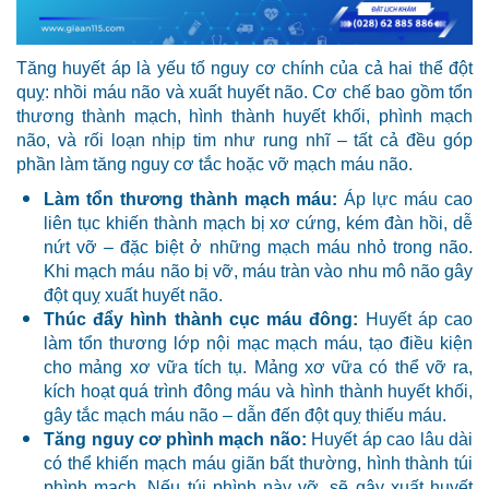
Tăng huyết áp là yếu tố nguy cơ chính của cả hai thể đột
quỵ: nhồi máu não và xuất huyết não. Cơ chế bao gồm tổn
thương thành mạch, hình thành huyết khối, phình mạch
não, và rối loạn nhịp tim như rung nhĩ – tất cả đều góp
phần làm tăng nguy cơ tắc hoặc vỡ mạch máu não.
Làm tổn thương thành mạch máu:
Áp lực máu cao
liên tục khiến thành mạch bị xơ cứng, kém đàn hồi, dễ
nứt vỡ – đặc biệt ở những mạch máu nhỏ trong não.
Khi mạch máu não bị vỡ, máu tràn vào nhu mô não gây
đột quỵ xuất huyết não.
Thúc đẩy hình thành cục máu đông:
Huyết áp cao
làm tổn thương lớp nội mạc mạch máu, tạo điều kiện
cho mảng xơ vữa tích tụ. Mảng xơ vữa có thể vỡ ra,
kích hoạt quá trình đông máu và hình thành huyết khối,
gây tắc mạch máu não – dẫn đến đột quỵ thiếu máu.
Tăng nguy cơ phình mạch não:
Huyết áp cao lâu dài
có thể khiến mạch máu giãn bất thường, hình thành túi
phình mạch. Nếu túi phình này vỡ, sẽ gây xuất huyết