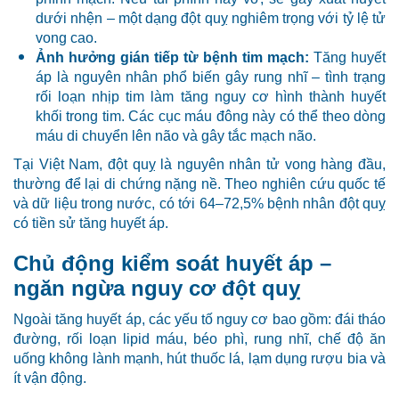
dưới nhện – một dạng đột quỵ nghiêm trọng với tỷ lệ tử
vong cao.
Ảnh hưởng gián tiếp từ bệnh tim mạch:
Tăng huyết
áp là nguyên nhân phổ biến gây rung nhĩ – tình trạng
rối loạn nhịp tim làm tăng nguy cơ hình thành huyết
khối trong tim. Các cục máu đông này có thể theo dòng
máu di chuyển lên não và gây tắc mạch não.
Tại Việt Nam, đột quỵ là nguyên nhân tử vong hàng đầu,
thường để lại di chứng nặng nề. Theo nghiên cứu quốc tế
và dữ liệu trong nước, có tới 64–72,5% bệnh nhân đột quỵ
có tiền sử tăng huyết áp.
Chủ động kiểm soát huyết áp –
ngăn ngừa nguy cơ đột quỵ
Ngoài tăng huyết áp, các yếu tố nguy cơ bao gồm: đái tháo
đường, rối loạn lipid máu, béo phì, rung nhĩ, chế độ ăn
uống không lành mạnh, hút thuốc lá, lạm dụng rượu bia và
ít vận động.