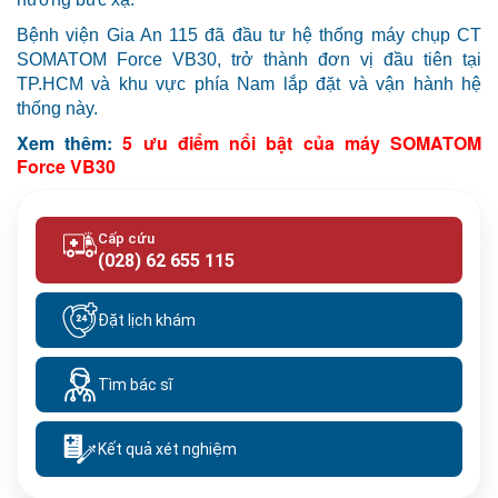
Bệnh viện Gia An 115 đã đầu tư hệ thống máy chụp CT
SOMATOM Force VB30, trở thành đơn vị đầu tiên tại
TP.HCM và khu vực phía Nam lắp đặt và vận hành hệ
thống này.
Xem thêm:
5 ưu điểm nổi bật của máy SOMATOM
Force VB30
Cấp cứu
(028) 62 655 115
Đặt lịch khám
Tìm bác sĩ
Kết quả xét nghiệm