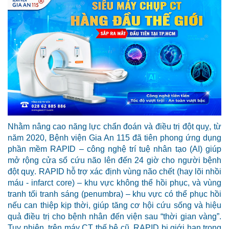
Nhằm nâng cao năng lực chẩn đoán và điều trị đột quỵ, từ
năm 2020, Bệnh viện Gia An 115 đã tiên phong ứng dụng
phần mềm RAPID – công nghệ trí tuệ nhân tạo (AI) giúp
mở rộng cửa sổ cứu não lên đến 24 giờ cho người bệnh
đột quỵ. RAPID hỗ trợ xác định vùng não chết (hay lõi nhồi
máu - infarct core) – khu vực không thể hồi phục, và vùng
tranh tối tranh sáng (penumbra) – khu vực có thể phục hồi
nếu can thiệp kịp thời, giúp tăng cơ hội cứu sống và hiệu
quả điều trị cho bệnh nhân đến viện sau “thời gian vàng”.
Tuy nhiên, trên máy CT thế hệ cũ, RAPID bị giới hạn trong