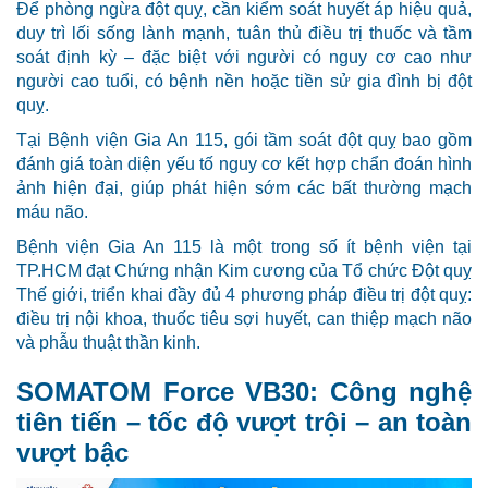
Để phòng ngừa đột quỵ, cần kiểm soát huyết áp hiệu quả,
duy trì lối sống lành mạnh, tuân thủ điều trị thuốc và tầm
soát định kỳ – đặc biệt với người có nguy cơ cao như
người cao tuổi, có bệnh nền hoặc tiền sử gia đình bị đột
quỵ.
Tại Bệnh viện Gia An 115, gói tầm soát đột quỵ bao gồm
đánh giá toàn diện yếu tố nguy cơ kết hợp chẩn đoán hình
ảnh hiện đại, giúp phát hiện sớm các bất thường mạch
máu não.
Bệnh viện Gia An 115 là một trong số ít bệnh viện tại
TP.HCM đạt Chứng nhận Kim cương của Tổ chức Đột quỵ
Thế giới, triển khai đầy đủ 4 phương pháp điều trị đột quỵ:
điều trị nội khoa, thuốc tiêu sợi huyết, can thiệp mạch não
và phẫu thuật thần kinh.
SOMATOM Force VB30: Công nghệ
tiên tiến – tốc độ vượt trội – an toàn
vượt bậc