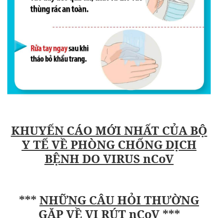
KHUYẾN CÁO MỚI NHẤT CỦA BỘ
Y TẾ VỀ PHÒNG CHỐNG DỊCH
BỆNH DO VIRUS nCoV
***
NHỮNG CÂU HỎI THƯỜNG
GẶP VỀ VI RÚT nCoV
***