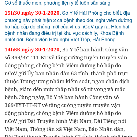
Cơ số thuốc men, phương tiện y tế luôn sẵn sàng.
15h30 ngày 30-1-2020
, Sở Y tế Hải Phòng cho biết, địa
phương này phát hiện 2 ca bệnh theo dõi, nghi viêm đường
hô hấp cấp do chủng mới của virus nCoV gây ra. Hiện hai
bệnh nhân đang điều trị tại khu vực cách ly, Khoa Bệnh
nhiệt đới, Bệnh viện Hữu nghị Việt Tiệp, Hải Phòng.
14h55 ngày 30-1-2020
, Bộ Y tế ban hành Công văn
số 369/BYT-TT-KT về tăng cường tuyên truyền vận
động phòng, chống bệnh Viêm đường hô hấp do
nCoV gửi Ủy ban nhân dân 63 tỉnh, thành phố trực
thuộc Trung ương nhằm kiểm soát, ngăn chặn dịch
bệnh, giảm đến mức thấp nhất số tử vong và mắc
bệnh.Cùng ngày, Bộ Y tế ban hành Công văn số
369/BYT-TT-KT về tăng cường tuyên truyền vận
động phòng, chống bệnh Viêm đường hô hấp do
nCoV gửi Đài Truyền hình Việt Nam, Đài Tiếng nói
Việt Nam, Thông tấn xã Việt Nam, Báo Nhân dân,
Đài Phát thanh Truyền hình 63 tỉnh, thành phố trực