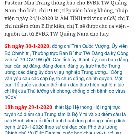
Pasteur Nha Trang thông báo cho BVĐK TW Quảng
Nam cho biết, chị P.T.HT, tiếp viên hàng không, nhập
viện ngày 24/1/2020 là ÂM TÍNH với vius nCoV, chị T.
chỉ nhiễm cúm B.Dự kiến, chị T. sẽ được cho ra viện -
nguồn tin từ BVĐK TW Quảng Nam cho hay.
6h ngày 30-1-2020,
đồng chí Trần Quốc Vượng, Ủy viên
Bộ Chính trị, Thường trực Ban Bí thư TW Đảng đã ký Công
văn số 79-CV/TW gửi: Các tỉnh ủy, thành ủy; các ban đảng,
ban cán sự đảng, đảng đoàn, đảng ủy trực thuộc Trung
ương; các đảng ủy đơn vị sự nghiệp Trung ương... Công
văn yêu cầu các cấp ủy, tổ chức đảng, chính quyền, Mặt
trận Tổ quốc và đoàn thể nhân dân thực hiện nghiêm túc
chỉ thị của Thủ tướng về phòng, chống dịch bệnh do virus
nCoV
18h ngày 29-1-2020
, thiết lập Hệ thống Hội nghị trực
tuyến có điểm cầu Trung tâm là Bộ Y tế và 20 điểm cầu là
các Bệnh viện để điều hành hoạt động phòng chống dịch
bệnh từ 29-1-2020 theo sự chỉ đạo của Phó thủ tướng
Chính phủ Vũ Đức Đam tại cuộc họp chiều 28-1, với sự