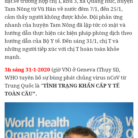
đặt.Về trường hợp chị T, khu 3, xã Quang Húc, huyện
Tam Nông từ Vũ Hán về nước đêm 7/1, đến 25/1,
cảm thấy người không được khỏe. Đội phản ứng
nhanh của huyện Tam Nông đã lập tức có mặt và
hướng dẫn thực hiện các biện pháp phòng dịch theo
hướng dẫn của Bộ Y tế. Đến sáng 31/1, chị T và
những người tiếp xúc với chị T hoàn toàn khỏe
mạnh.
3h sáng 31-1-2020
(giờ VN) ở Geneva (Thụy Sĩ),
WHO tuyên bố sự bùng phát chủng virus nCoV từ
Trung Quốc là "
TÌNH TRẠNG KHẨN CẤP Y TẾ
TOÀN CẦU".