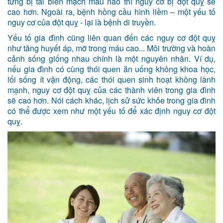
từng bị tai biến mạch máu não thì nguy cơ bị đột quỵ sẽ
cao hơn. Ngoài ra, bệnh hồng cầu hình liềm – một yếu tố
nguy cơ của đột quỵ - lại là bệnh di truyền.
Yếu tố gia đình cũng liên quan đến các nguy cơ đột quỵ
như tăng huyết áp, mỡ trong máu cao... Môi trường và hoàn
cảnh sống giống nhau chính là một nguyên nhân. Ví dụ,
nếu gia đình có cùng thói quen ăn uống không khoa học,
lối sống ít vận động, các thói quen sinh hoạt không lành
mạnh, nguy cơ đột quỵ của các thành viên trong gia đình
sẽ cao hơn. Nói cách khác, lịch sử sức khỏe trong gia đình
có thể được xem như một yếu tố để xác định nguy cơ đột
quỵ.