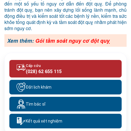
đến một số yếu tố nguy cơ dẫn đến đột quỵ. Để phòng
tránh đột quỵ, bạn nên xây dựng lối sống lành mạnh, chủ
động điều trị và kiểm soát tốt các bệnh lý nền, kiểm tra sức
khỏe tổng quát định kỳ và tầm soát đột quỵ nhằm phát hiện
sớm nguy cơ.
Xem thêm:
Gói tầm soát nguy cơ đột quỵ
Cấp cứu
(028) 62 655 115
Đặt lịch khám
Tìm bác sĩ
Kết quả xét nghiệm