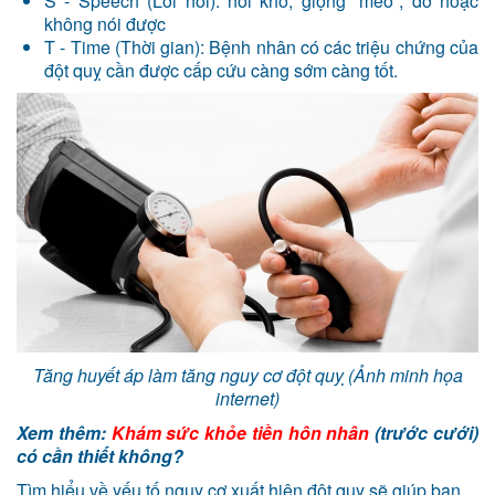
S - Speech (Lời nói): nói khó, giọng “méo”, đớ hoặc
không nói được
T - Time (Thời gian): Bệnh nhân có các triệu chứng của
đột quỵ cần được cấp cứu càng sớm càng tốt.
Tăng huyết áp làm tăng nguy cơ đột quỵ (Ảnh minh họa
internet)
Xem thêm:
Khám sức khỏe tiền hôn nhân
(trước cưới)
có cần thiết không?
Tìm hiểu về yếu tố nguy cơ xuất hiện đột quỵ sẽ giúp bạn