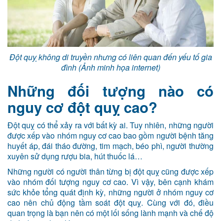
Đột quỵ không di truyền nhưng có liên quan đến yếu tố gia
đình (Ảnh minh họa internet)
Những đối tượng nào có
nguy cơ đột quỵ cao?
Đột quỵ có thể xảy ra với bất kỳ ai. Tuy nhiên, những người
được xếp vào nhóm nguy cơ cao bao gồm người bệnh tăng
huyết áp, đái tháo đường, tim mạch, béo phì, người thường
xuyên sử dụng rượu bia, hút thuốc lá…
Những người có người thân từng bị đột quỵ cũng được xếp
vào nhóm đối tượng nguy cơ cao. Vì vậy, bên cạnh khám
sức khỏe tổng quát định kỳ, những người ở nhóm nguy cơ
cao nên chủ động tầm soát đột quỵ. Cùng với đó, điều
quan trọng là bạn nên có một lối sống lành mạnh và chế độ