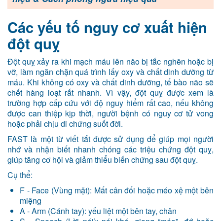
Các yếu tố nguy cơ xuất hiện
đột quỵ
Đột quỵ xảy ra khi mạch máu lên não bị tắc nghẽn hoặc bị
vỡ, làm ngăn chặn quá trình lấy oxy và chất dinh dưỡng từ
máu. Khi không có oxy và chất dinh dưỡng, tế bào não sẽ
chết hàng loạt rất nhanh. Vì vậy, đột quỵ được xem là
trường hợp cấp cứu với độ nguy hiểm rất cao, nếu không
được can thiệp kịp thời, người bệnh có nguy cơ tử vong
hoặc phải chịu di chứng suốt đời.
FAST là một từ viết tắt được sử dụng để giúp mọi người
nhớ và nhận biết nhanh chóng các triệu chứng đột quỵ,
giúp tăng cơ hội và giảm thiểu biến chứng sau đột quỵ.
Cụ thể:
F - Face (Vùng mặt): Mất cân đối hoặc méo xệ một bên
miệng
A - Arm (Cánh tay): yếu liệt một bên tay, chân