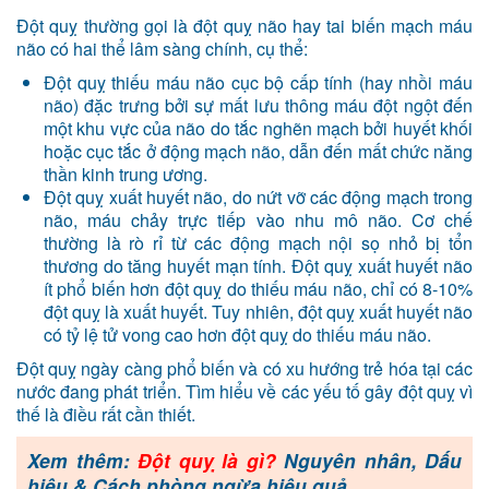
Đột quỵ thường gọi là đột quỵ não hay tai biến mạch máu
não có hai thể lâm sàng chính, cụ thể:
Đột quỵ thiếu máu não cục bộ cấp tính (hay nhồi máu
não) đặc trưng bởi sự mất lưu thông máu đột ngột đến
một khu vực của não do tắc nghẽn mạch bởi huyết khối
hoặc cục tắc ở động mạch não, dẫn đến mất chức năng
thần kinh trung ương.
Đột quỵ xuất huyết não, do nứt vỡ các động mạch trong
não, máu chảy trực tiếp vào nhu mô não. Cơ chế
thường là rò rỉ từ các động mạch nội sọ nhỏ bị tổn
thương do tăng huyết mạn tính. Đột quỵ xuất huyết não
ít phổ biến hơn đột quỵ do thiếu máu não, chỉ có 8-10%
đột quỵ là xuất huyết. Tuy nhiên, đột quỵ xuất huyết não
có tỷ lệ tử vong cao hơn đột quỵ do thiếu máu não.
Đột quỵ ngày càng phổ biến và có xu hướng trẻ hóa tại các
nước đang phát triển. Tìm hiểu về các yếu tố gây đột quỵ vì
thế là điều rất cần thiết.
Xem thêm:
Đột quỵ là gì?
Nguyên nhân, Dấu
hiệu & Cách phòng ngừa hiệu quả