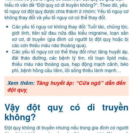
hiểu rõ vấn đề “Đột quỵ có di truyền không?”. Theo đó, yếu
tố nguy cơ đột quỵ được chia thành 2 nhóm: Yếu tố nguy cơ
không thay đổi và yếu tố nguy cơ có thể thay đổi.
Các yếu tố nguy cơ không thay đổi: Tuổi tác, chủng tộc,
giới tính, tiền sử đau nửa đầu kiểu migraine, loạn sản
xơ cơ, di truyền (gia đình có người bị đột quỵ hoặc bị
các cơn thiếu máu não thoáng qua).
Các yếu tố nguy cơ có thể thay đổi như: tăng huyết áp,
đái tháo đường, các bệnh lý tim, rối loạn lipid máu,
thiếu máu não thoáng qua, hẹp động mạch cảnh, béo
phì, bệnh hồng cầu liềm, lối sống thiếu lành mạnh…
Xem thêm:
Tăng huyết áp: “Cửa ngõ” dẫn đến
đột quỵ
Vậy đột quỵ có di truyền
không?
Đột quỵ không di truyền nhưng nếu trong gia đình có người