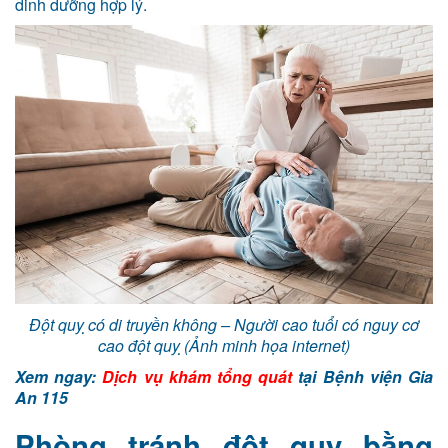
dinh dưỡng hợp lý.
Đột quỵ có di truyền không – Người cao tuổi có nguy cơ
cao đột quỵ (Ảnh minh họa internet)
Xem ngay:
Dịch vụ khám tổng quát
tại Bệnh viện Gia
An 115
Phòng tránh đột quỵ bằng