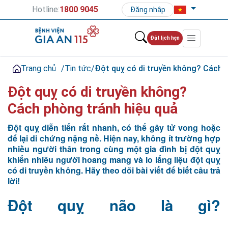
Hotline:
1800 9045
Đăng nhập
Đặt lịch hẹn
Trang chủ
/
Tin tức
/
Đột quỵ có di truyền không? Cách 
Đột quỵ có di truyền không?
Cách phòng tránh hiệu quả
Đột quỵ diễn tiến rất nhanh, có thể gây tử vong hoặc
để lại di chứng nặng nề. Hiện nay, không ít trường hợp
nhiều người thân trong cùng một gia đình bị đột quỵ
khiến nhiều người hoang mang và lo lắng liệu đột quỵ
có di truyền không. Hãy theo dõi bài viết để biết câu trả
lời!
Đột quỵ não là gì?