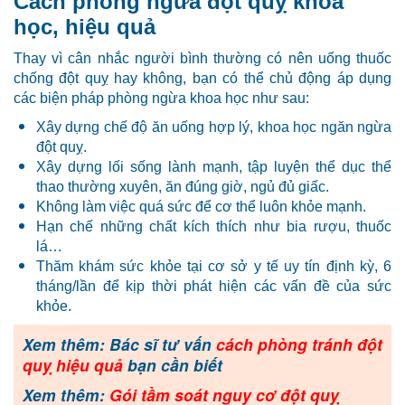
Cách phòng ngừa đột quỵ khoa
học, hiệu quả
Thay vì cân nhắc người bình thường có nên uống thuốc
chống đột quỵ hay không, bạn có thể chủ động áp dụng
các biện pháp phòng ngừa khoa học như sau:
Xây dựng chế độ ăn uống hợp lý, khoa học ngăn ngừa
đột quỵ.
Xây dựng lối sống lành mạnh, tập luyện thể dục thể
thao thường xuyên, ăn đúng giờ, ngủ đủ giấc.
Không làm việc quá sức để cơ thể luôn khỏe mạnh.
Hạn chế những chất kích thích như bia rượu, thuốc
lá…
Thăm khám sức khỏe tại cơ sở y tế uy tín định kỳ, 6
tháng/lần để kịp thời phát hiện các vấn đề của sức
khỏe.
Xem thêm: Bác sĩ tư vấn
cách phòng tránh đột
quỵ hiệu quả
bạn cần biết
Xem thêm:
Gói tầm soát nguy cơ đột quỵ