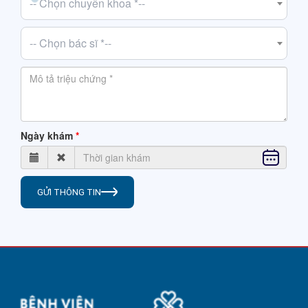
-- Chọn chuyên khoa *--
-- Chọn bác sĩ *--
Ngày khám
GỬI THÔNG TIN