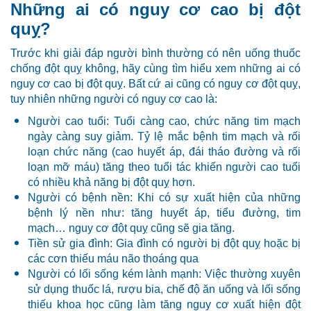
Những ai có nguy cơ cao bị đột
quỵ?
Trước khi giải đáp người bình thường có nên uống thuốc
chống đột quỵ không, hãy cùng tìm hiểu xem những ai có
nguy cơ cao bị đột quỵ. Bất cứ ai cũng có nguy cơ đột quỵ,
tuy nhiên những người có nguy cơ cao là:
Người cao tuổi: Tuổi càng cao, chức năng tim mạch
ngày càng suy giảm. Tỷ lệ mắc bệnh tim mạch và rối
loạn chức năng (cao huyết áp, đái tháo đường và rối
loạn mỡ máu) tăng theo tuổi tác khiến người cao tuổi
có nhiều khả năng bị đột quỵ hơn.
Người có bệnh nền: Khi có sự xuất hiện của những
bệnh lý nền như: tăng huyết áp, tiểu đường, tim
mạch… nguy cơ đột quỵ cũng sẽ gia tăng.
Tiền sử gia đình: Gia đình có người bị đột quỵ hoặc bị
các cơn thiếu máu não thoáng qua
Người có lối sống kém lành mạnh: Việc thường xuyên
sử dụng thuốc lá, rượu bia, chế độ ăn uống và lối sống
thiếu khoa học cũng làm tăng nguy cơ xuất hiện đột