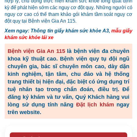
hợp lý, chủ động thực hiện khám sức khỏe tổng quát định
kỳ để phát hiện sớm các nguy cơ đột quỵ. Những người có
nguy cơ cao có thể tham khảo gói khám tầm soát nguy cơ
đột quỵ tại Bệnh viện Gia An 115.
Xem ngay: Thông tin giấy khám sức khỏe A3,
mẫu giấy
khám sức khỏe lái xe
Bệnh viện Gia An 115
là bệnh viện đa chuyên
khoa kỹ thuật cao. Bệnh viện quy tụ đội ngũ
chuyên gia, bác sĩ chuyên môn cao, dày dặn
kinh nghiệm, tận tâm, chu đáo và hệ thống
trang thiết bị hiện đại, đặc biệt có ứng dụng trí
tuệ nhân tạo trong chẩn đoán, điều trị. Để
đăng ký khám và tư vấn, Quý Khách hàng vui
lòng
sử dụng tính năng
Đặt lịch khám
ngay
trên website.