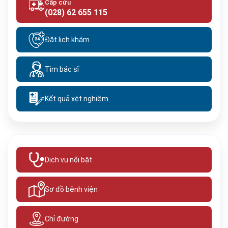
Cấp cứu
(028) 62 655 115
Đặt lịch khám
Tìm bác sĩ
Kết quả xét nghiệm
Dịch vụ nổi bật
Sơ đồ bệnh viện
Chỉ đường