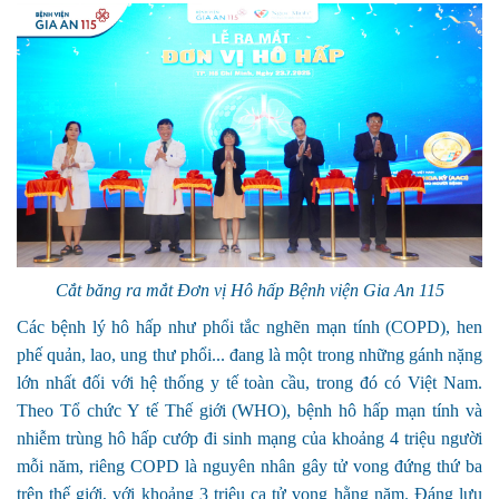
Cắt băng ra mắt Đơn vị Hô hấp Bệnh viện Gia An 115
Các bệnh lý hô hấp như phổi tắc nghẽn mạn tính (COPD), hen
phế quản, lao, ung thư phổi... đang là một trong những gánh nặng
lớn nhất đối với hệ thống y tế toàn cầu, trong đó có Việt Nam.
Theo Tổ chức Y tế Thế giới (WHO), bệnh hô hấp mạn tính và
nhiễm trùng hô hấp cướp đi sinh mạng của khoảng 4 triệu người
mỗi năm, riêng COPD là nguyên nhân gây tử vong đứng thứ ba
trên thế giới, với khoảng 3 triệu ca tử vong hằng năm. Đáng lưu