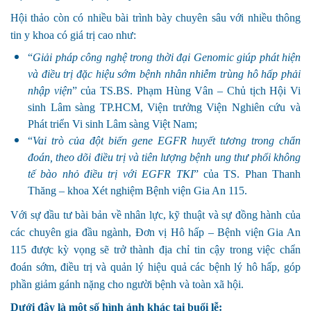
Hội thảo còn có nhiều bài trình bày chuyên sâu với nhiều thông
tin y khoa có giá trị cao như:
“
Giải pháp công nghệ trong thời đại Genomic giúp phát hiện
và điều trị đặc hiệu sớm bệnh nhân nhiễm trùng hô hấp phải
nhập viện
” của TS.BS. Phạm Hùng Vân – Chủ tịch Hội Vi
sinh Lâm sàng TP.HCM, Viện trưởng Viện Nghiên cứu và
Phát triển Vi sinh Lâm sàng Việt Nam;
“
Vai trò của đột biến gene EGFR huyết tương trong chẩn
đoán, theo dõi điều trị và tiên lượng bệnh ung thư phổi không
tế bào nhỏ điều trị với EGFR TKI
” của TS. Phan Thanh
Thăng – khoa Xét nghiệm Bệnh viện Gia An 115.
Với sự đầu tư bài bản về nhân lực, kỹ thuật và sự đồng hành của
các chuyên gia đầu ngành, Đơn vị Hô hấp – Bệnh viện Gia An
115 được kỳ vọng sẽ trở thành địa chỉ tin cậy trong việc chẩn
đoán sớm, điều trị và quản lý hiệu quả các bệnh lý hô hấp, góp
phần giảm gánh nặng cho người bệnh và toàn xã hội.
Dưới đây là một số hình ảnh khác tại buổi lễ: