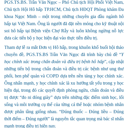
PGS.TS.BS. Trần Văn Ngọc – Phó Chủ tịch Hội Phổi Việt Nam,
Chủ tịch Hội Hô hấp TP.HCM, Chủ tịch HĐQT Phòng khám Đa
khoa Ngọc Minh – một trong những chuyên gia đầu ngành hô
hấp tại Việt Nam. Ông là người đã đặt nền móng cho kỹ thuật nội
soi hô hấp tại Bệnh viện Chợ Rẫy và luôn không ngừng nỗ lực
đưa các tiến bộ y học hiện đại vào thực tiễn điều trị.
Tham dự lễ ra mắt Đơn vị Hô hấp, trong khuôn khổ buổi hội thảo
chuyên đề, PGS.TS.BS Trần Văn Ngọc đã trình bày chủ đề “
Y
học chính xác trong chẩn đoán và điều trị bệnh hô hấp
”, cập nhật
những tiến bộ trong chẩn đoán và điều trị các bệnh như ung thư
phổi, hen phế quản và COPD dựa trên nền tảng y học chính xác.
Ông nhấn mạnh, y học chính xác là xu hướng tất yếu trong y học
hiện đại, trong đó các quyết định phòng ngừa, chẩn đoán và điều
trị được “đo ni đóng giày” dựa trên những đặc điểm sinh học, lối
sống và môi trường cụ thể của từng cá thể hoặc nhóm bệnh nhân
được phân tầng giống nhau. “Đúng thuốc – Đúng liều – Đúng
thời điểm – Đúng người” là nguyên tắc quan trọng mà bác sĩ nhấn
mạnh trong điều trị hiện nay.