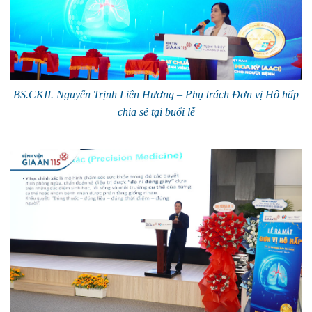
BS.CKII. Nguyễn Trịnh Liên Hương – Phụ trách Đơn vị Hô hấp
chia sẻ tại buổi lễ