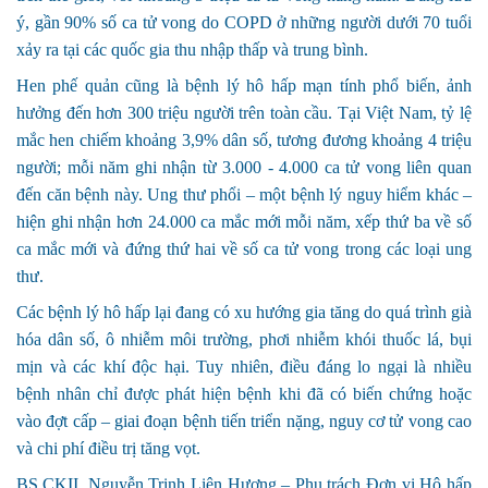
ý, gần 90% số ca tử vong do COPD ở những người dưới 70 tuổi
xảy ra tại các quốc gia thu nhập thấp và trung bình.
Hen phế quản cũng là bệnh lý hô hấp mạn tính phổ biến, ảnh
hưởng đến hơn 300 triệu người trên toàn cầu. Tại Việt Nam, tỷ lệ
mắc hen chiếm khoảng 3,9% dân số, tương đương khoảng 4 triệu
người; mỗi năm ghi nhận từ 3.000 - 4.000 ca tử vong liên quan
đến căn bệnh này. Ung thư phổi – một bệnh lý nguy hiểm khác –
hiện ghi nhận hơn 24.000 ca mắc mới mỗi năm, xếp thứ ba về số
ca mắc mới và đứng thứ hai về số ca tử vong trong các loại ung
thư.
Các bệnh lý hô hấp lại đang có xu hướng gia tăng do quá trình già
hóa dân số, ô nhiễm môi trường, phơi nhiễm khói thuốc lá, bụi
mịn và các khí độc hại. Tuy nhiên, điều đáng lo ngại là nhiều
bệnh nhân chỉ được phát hiện bệnh khi đã có biến chứng hoặc
vào đợt cấp – giai đoạn bệnh tiến triển nặng, nguy cơ tử vong cao
và chi phí điều trị tăng vọt.
BS.CKII. Nguyễn Trịnh Liên Hương
– Phụ trách Đơn vị Hô hấp