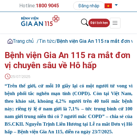
Hotline:
1800 9045
Đăng nhập
Đặt lịch hẹn
Trang chủ
/
Tin tức
/
Bệnh viện Gia An 115 ra mắt đơn vị
Bệnh viện Gia An 115 ra mắt đơn
vị chuyên sâu về Hô hấp
25/07/2025
“Trên thế giới, cứ mỗi 10 giây lại có một người tử vong vì
bệnh phổi tắc nghẽn mạn tính (COPD). Còn tại Việt Nam,
theo khảo sát, khoảng 4,2% người trên 40 tuổi mắc bệnh
này; riêng tỷ lệ ở nam giới là 7,1% – tức trung bình cứ 100
nam giới trung niên thì có 7 người mắc COPD” – chia sẻ của
BS.CKII. Nguyễn Trịnh Liên Hương tại Lễ ra mắt Đơn vị Hô
hấp – Bệnh viện Gia An 115, diễn ra ngày 23/7/2025.