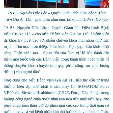
TS.BS. Nguyễn Đức Lộc – Quyền Giám đốc Điều hành Bệnh
viện Gia An 115 – phát biểu khai mạc Lễ ra mắt Đơn vị Hô hấp
TS.BS. Nguyễn Đức Lộc – Quyền Giám đốc Điều hành Bệnh
viện Gia An 115 – cho biết: “Bệnh viện Gia An 115 là bệnh viện
đa khoa kỹ thuật cao với nhiều chuyên khoa mũi nhọn như Tim
mạch - Tim mạch can thiệp, Thần kinh - Đột quỵ, Thần kinh - Cột
sống, Thận nhân tạo… Sự ra đời của Đơn vị Hô hấp đánh dấu
thêm một bước tiến của Bệnh viện trong hành trình hoàn thiện hệ
thống chuyên khoa chuyên sâu, góp phần nâng cao chất lượng
điều trị cho người dân”.
Ông cũng cho biết, Bệnh viện Gia An 115 liên tục đầu tư trang
thiết bị hiện đại, mới nhất là siêu máy CT SOMATOM Force
VB30 của Siemens Healthineers (CHLB Đức). Đây là một trong
những công nghệ chẩn đoán hình ảnh tiên tiến nhất hiện nay, cho
phép chụp toàn thân với độ phân giải cực cao trong thời gian rất
ngắn – ngay cả với bệnh nhân khó thở hoặc không thể nín thở lâu.