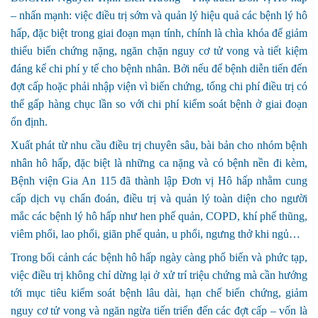
– nhấn mạnh: việc điều trị sớm và quản lý hiệu quả các bệnh lý hô
hấp, đặc biệt trong giai đoạn mạn tính, chính là chìa khóa để giảm
thiểu biến chứng nặng, ngăn chặn nguy cơ tử vong và tiết kiệm
đáng kể chi phí y tế cho bệnh nhân. Bởi nếu để bệnh diễn tiến đến
đợt cấp hoặc phải nhập viện vì biến chứng, tổng chi phí điều trị có
thể gấp hàng chục lần so với chi phí kiểm soát bệnh ở giai đoạn
ổn định.
Xuất phát từ nhu cầu điều trị chuyên sâu, bài bản cho nhóm bệnh
nhân hô hấp, đặc biệt là những ca nặng và có bệnh nền đi kèm,
Bệnh viện Gia An 115 đã thành lập Đơn vị Hô hấp nhằm cung
cấp dịch vụ chẩn đoán, điều trị và quản lý toàn diện cho người
mắc các bệnh lý hô hấp như hen phế quản, COPD, khí phế thũng,
viêm phổi, lao phổi, giãn phế quản, u phổi, ngưng thở khi ngủ…
Trong bối cảnh các bệnh hô hấp ngày càng phổ biến và phức tạp,
việc điều trị không chỉ dừng lại ở xử trí triệu chứng mà cần hướng
tới mục tiêu kiểm soát bệnh lâu dài, hạn chế biến chứng, giảm
nguy cơ tử vong và ngăn ngừa tiến triển đến các đợt cấp – vốn là