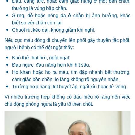
Đau, căng tức, hoặc cảm giác nặng ở một bên chân,
thường là vùng bắp chân.
Sưng, đỏ hoặc nóng da ở chân bị ảnh hưởng, khác
biệt so với chân còn lại.
Chuột rút kéo dài, không giảm khi nghỉ.
Nếu cục máu đông di chuyển lên phổi gây thuyên tắc phổi,
người bệnh có thể đột ngột thấy:
Khó thở, hụt hơi, ngột ngạt.
Đau ngực, đau nặng hơn khi hít sâu.
Ho khan hoặc ho ra máu, tim đập nhanh bất thường,
cảm giác bồn chồn, lo lắng không rõ nguyên nhân.
Trường hợp nặng: tụt huyết áp, ngất xỉu hoặc tử vong.
Vì nhiều trường hợp không có dấu hiệu rõ ràng nên việc
chủ động phòng ngừa là yếu tố then chốt.