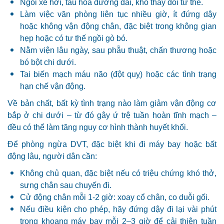
Ngồi xe hơi, tàu hỏa đường dài, khó thay đổi tư thế.
Làm việc văn phòng liên tục nhiều giờ, ít đứng dậy
hoặc không vận động chân, đặc biệt trong không gian
hẹp hoặc có tư thế ngồi gò bó.
Nằm viện lâu ngày, sau phẫu thuật, chấn thương hoặc
bó bột chi dưới.
Tai biến mạch máu não (đột quỵ) hoặc các tình trạng
hạn chế vận động.
Về bản chất, bất kỳ tình trạng nào làm giảm vận động cơ
bắp ở chi dưới – từ đó gây ứ trệ tuần hoàn tĩnh mạch –
đều có thể làm tăng nguy cơ hình thành huyết khối.
Để phòng ngừa DVT, đặc biệt khi đi máy bay hoặc bất
động lâu, người dân cần:
Không chủ quan, đặc biệt nếu có triệu chứng khó thở,
sưng chân sau chuyến đi.
Cử động chân mỗi 1-2 giờ: xoay cổ chân, co duỗi gối.
Nếu điều kiện cho phép, hãy đứng dậy đi lại vài phút
trong khoang máy bay mỗi 2–3 giờ để cải thiện tuần