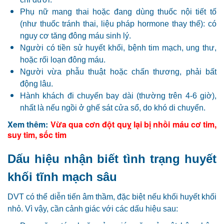
Phụ nữ mang thai hoặc đang dùng thuốc nội tiết tố
(như thuốc tránh thai, liệu pháp hormone thay thế): có
nguy cơ tăng đông máu sinh lý.
Người có tiền sử huyết khối, bệnh tim mạch, ung thư,
hoặc rối loạn đông máu.
Người vừa phẫu thuật hoặc chấn thương, phải bất
động lâu.
Hành khách đi chuyến bay dài (thường trên 4-6 giờ),
nhất là nếu ngồi ở ghế sát cửa sổ, do khó di chuyển.
Xem thêm:
Vừa qua cơn đột quỵ lại bị nhồi máu cơ tim,
suy tim, sốc tim
Dấu hiệu nhận biết tình trạng huyết
khối tĩnh mạch sâu
DVT có thể diễn tiến âm thầm, đặc biệt nếu khối huyết khối
nhỏ. Vì vậy, cần cảnh giác với các dấu hiệu sau: