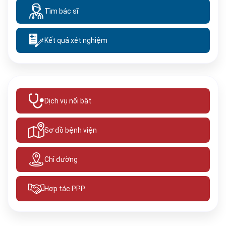
Tìm bác sĩ
Kết quả xét nghiệm
Dịch vụ nổi bật
Sơ đồ bệnh viện
Chỉ đường
Hợp tác PPP