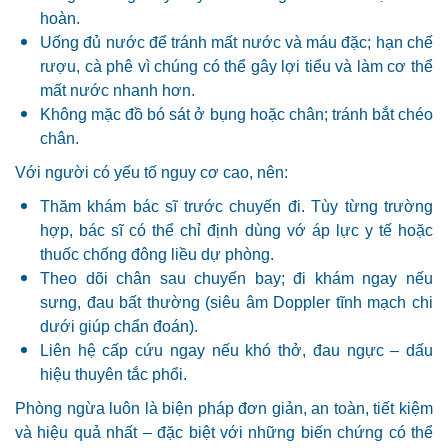
hoàn.
Uống đủ nước để tránh mất nước và máu đặc; hạn chế
rượu, cà phê vì chúng có thể gây lợi tiểu và làm cơ thể
mất nước nhanh hơn.
Không mặc đồ bó sát ở bụng hoặc chân; tránh bắt chéo
chân.
Với người có yếu tố nguy cơ cao, nên:
Thăm khám bác sĩ trước chuyến đi. Tùy từng trường
hợp, bác sĩ có thể chỉ định dùng vớ áp lực y tế hoặc
thuốc chống đông liều dự phòng.
Theo dõi chân sau chuyến bay; đi khám ngay nếu
sưng, đau bất thường (siêu âm Doppler tĩnh mạch chi
dưới giúp chẩn đoán).
Liên hệ cấp cứu ngay nếu khó thở, đau ngực – dấu
hiệu thuyên tắc phổi.
Phòng ngừa luôn là biện pháp đơn giản, an toàn, tiết kiệm
và hiệu quả nhất – đặc biệt với những biến chứng có thể