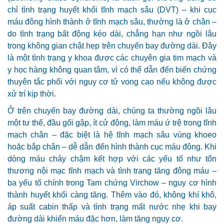
chỉ tình trạng huyết khối tĩnh mạch sâu (DVT) – khi cục
máu đông hình thành ở tĩnh mạch sâu, thường là ở chân –
do tình trạng bất động kéo dài, chẳng hạn như ngồi lâu
trong không gian chật hẹp trên chuyến bay đường dài. Đây
là một tình trạng y khoa được các chuyên gia tim mạch và
y học hàng không quan tâm, vì có thể dẫn đến biến chứng
thuyên tắc phổi với nguy cơ tử vong cao nếu không được
xử trí kịp thời.
Ở trên chuyến bay đường dài, chúng ta thường ngồi lâu
một tư thế, đầu gối gập, ít cử động, làm máu ứ trệ trong tĩnh
mạch chân – đặc biệt là hệ tĩnh mạch sâu vùng khoeo
hoặc bắp chân – dễ dẫn đến hình thành cục máu đông. Khi
dòng máu chảy chậm kết hợp với các yếu tố như tổn
thương nội mạc tĩnh mạch và tình trạng tăng đông máu –
ba yếu tố chính trong Tam chứng Virchow – nguy cơ hình
thành huyết khối càng tăng. Thêm vào đó, không khí khô,
áp suất cabin thấp và tình trạng mất nước nhẹ khi bay
đường dài khiến máu đặc hơn, làm tăng nguy cơ.