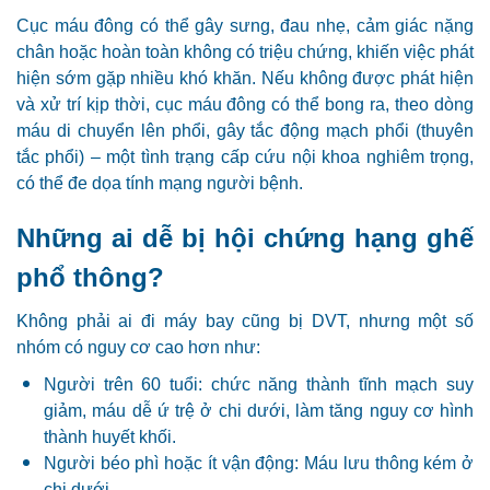
Cục máu đông có thể gây sưng, đau nhẹ, cảm giác nặng
chân hoặc hoàn toàn không có triệu chứng, khiến việc phát
hiện sớm gặp nhiều khó khăn. Nếu không được phát hiện
và xử trí kịp thời, cục máu đông có thể bong ra, theo dòng
máu di chuyển lên phổi, gây tắc động mạch phổi (thuyên
tắc phổi) – một tình trạng cấp cứu nội khoa nghiêm trọng,
có thể đe dọa tính mạng người bệnh.
Những ai dễ bị hội chứng hạng ghế
phổ thông?
Không phải ai đi máy bay cũng bị DVT, nhưng một số
nhóm có nguy cơ cao hơn như:
Người trên 60 tuổi: chức năng thành tĩnh mạch suy
giảm, máu dễ ứ trệ ở chi dưới, làm tăng nguy cơ hình
thành huyết khối.
Người béo phì hoặc ít vận động: Máu lưu thông kém ở
chi dưới.