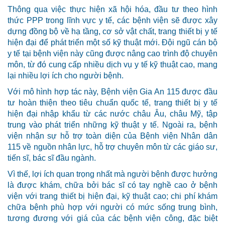
Thông qua việc thực hiện xã hội hóa, đầu tư theo hình
thức PPP trong lĩnh vực y tế, các bệnh viện sẽ được xây
dựng đồng bộ về hạ tầng, cơ sở vật chất, trang thiết bị y tế
hiện đại để phát triển một số kỹ thuật mới. Đội ngũ cán bộ
y tế tại bệnh viện này cũng được nâng cao trình độ chuyên
môn, từ đó cung cấp nhiều dịch vụ y tế kỹ thuật cao, mang
lại nhiều lợi ích cho người bệnh.
Với mô hình hợp tác này, Bệnh viện Gia An 115 được đầu
tư hoàn thiện theo tiêu chuẩn quốc tế, trang thiết bị y tế
hiện đại nhập khẩu từ các nước châu Âu, châu Mỹ, tập
trung vào phát triển những kỹ thuật y tế. Ngoài ra, bệnh
viện nhận sự hỗ trợ toàn diện của Bệnh viện Nhân dân
115 về nguồn nhân lực, hỗ trợ chuyên môn từ các giáo sư,
tiến sĩ, bác sĩ đầu ngành.
Vì thế, lợi ích quan trọng nhất mà người bệnh được hưởng
là được khám, chữa bởi bác sĩ có tay nghề cao ở bệnh
viện với trang thiết bị hiện đại, kỹ thuật cao; chi phí khám
chữa bệnh phù hợp với người có mức sống trung bình,
tương đương với giá của các bệnh viện công, đặc biệt