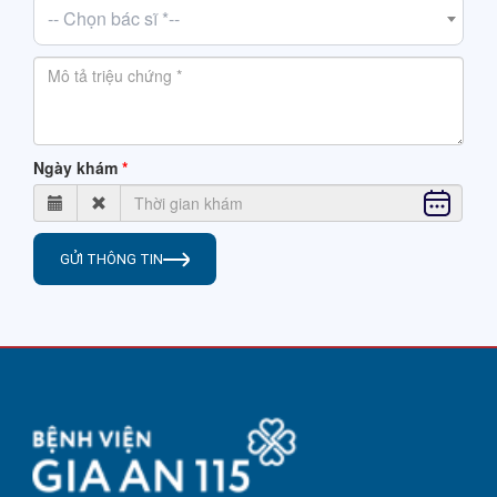
-- Chọn bác sĩ *--
Ngày khám
GỬI THÔNG TIN