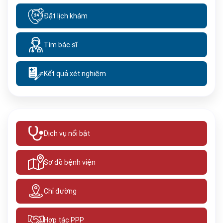
Đặt lịch khám
Tìm bác sĩ
Kết quả xét nghiệm
Dịch vụ nổi bật
Sơ đồ bệnh viện
Chỉ đường
Hợp tác PPP