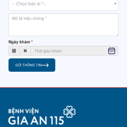
-- Chọn bác sĩ *--
Ngày khám
GỬI THÔNG TIN