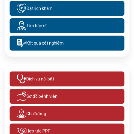
Đặt lịch khám
Tìm bác sĩ
Kết quả xét nghiệm
Dịch vụ nổi bật
Sơ đồ bệnh viện
Chỉ đường
Hợp tác PPP