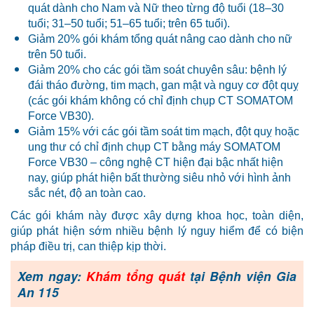
quát dành cho Nam và Nữ theo từng độ tuổi (18–30
tuổi; 31–50 tuổi; 51–65 tuổi; trên 65 tuổi).
Giảm 20% gói khám tổng quát nâng cao dành cho nữ
trên 50 tuổi.
Giảm 20% cho các gói tầm soát chuyên sâu: bệnh lý
đái tháo đường, tim mạch, gan mật và nguy cơ đột quỵ
(các gói khám không có chỉ định chụp CT SOMATOM
Force VB30).
Giảm 15% với các gói tầm soát tim mạch, đột quỵ hoặc
ung thư có chỉ định chụp CT bằng máy SOMATOM
Force VB30 – công nghệ CT hiện đại bậc nhất hiện
nay, giúp phát hiện bất thường siêu nhỏ với hình ảnh
sắc nét, độ an toàn cao.
Các gói khám này được xây dựng khoa học, toàn diện,
giúp phát hiện sớm nhiều bệnh lý nguy hiểm để có biện
pháp điều trị, can thiệp kịp thời.
Xem ngay:
Khám tổng quát
tại Bệnh viện Gia
An 115