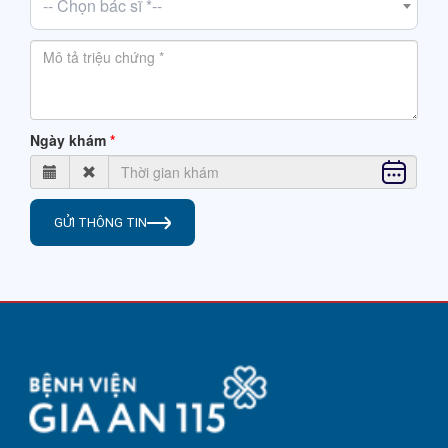
-- Chọn bác sĩ *--
Ngày khám
GỬI THÔNG TIN