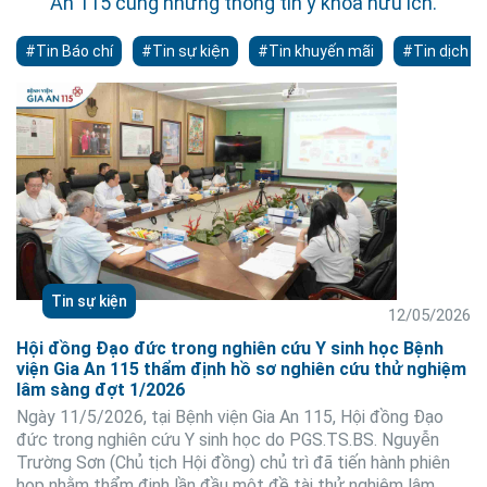
An 115 cùng những thông tin y khoa hữu ích.
#Tin Báo chí
#Tin sự kiện
#Tin khuyến mãi
#Tin dịch v
Tin sự kiện
12/05/2026
Hội đồng Đạo đức trong nghiên cứu Y sinh học Bệnh
viện Gia An 115 thẩm định hồ sơ nghiên cứu thử nghiệm
lâm sàng đợt 1/2026
Ngày 11/5/2026, tại Bệnh viện Gia An 115, Hội đồng Đạo
đức trong nghiên cứu Y sinh học do PGS.TS.BS. Nguyễn
Trường Sơn (Chủ tịch Hội đồng) chủ trì đã tiến hành phiên
họp nhằm thẩm định lần đầu một đề tài thử nghiệm lâm