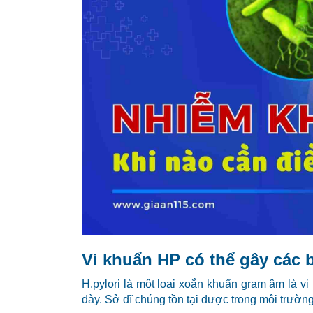
Vi khuẩn HP có thể gây các 
H.pylori là một loại xoắn khuẩn gram âm là v
dày. Sở dĩ chúng tồn tại được trong môi trường