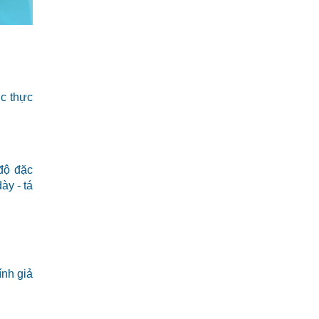
c thực
độ đặc
ày - tá
ính giả