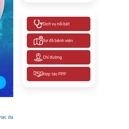
Dịch vụ nổi bật
Sơ đồ bệnh viện
Chỉ đường
Hợp tác PPP
 mạc dạ