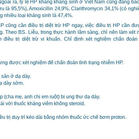
Ngoài ra, tỷ lệ HP kháng kháng sinh ở Việt Nam cũng đáng bá
 là 95,5%), Amoxicillin 24,9%, Clarithromycin 34,1% (có ngh
g nhiều loại kháng sinh là 47,4%.
P cũng cần điều trị diệt trừ HP ngay, việc điều trị HP cần đ
g. Theo BS. Liễu, trong thực hành lâm sàng, chỉ nên làm xét
điều trị diệt trừ vi khuẩn. Chỉ định xét nghiệm chẩn đoán
 từng được xét nghiệm để chẩn đoán tình trạng nhiễm HP.
 sản ở dạ dày.
dạ dày sớm.
p (cha mẹ, anh chị em ruột) bị ung thư dạ dày.
 dài với thuốc kháng viêm không steroid.
u trị duy trì kéo dài bằng nhóm thuốc ức chế bơm proton.