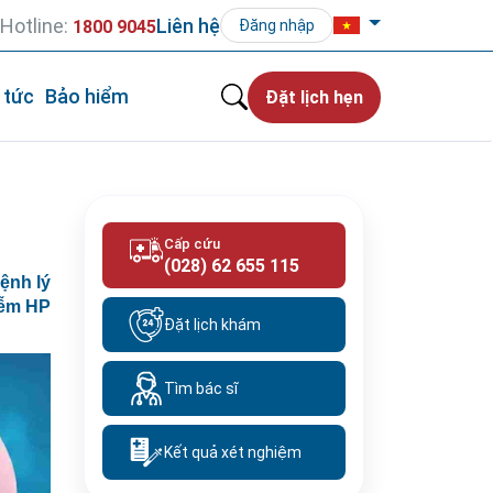
Hotline:
Liên hệ
1800 9045
Đăng nhập
 tức
Bảo hiểm
Đặt lịch hẹn
Cấp cứu
(028) 62 655 115
ệnh lý
iễm HP
Đặt lịch khám
Tìm bác sĩ
Kết quả xét nghiệm