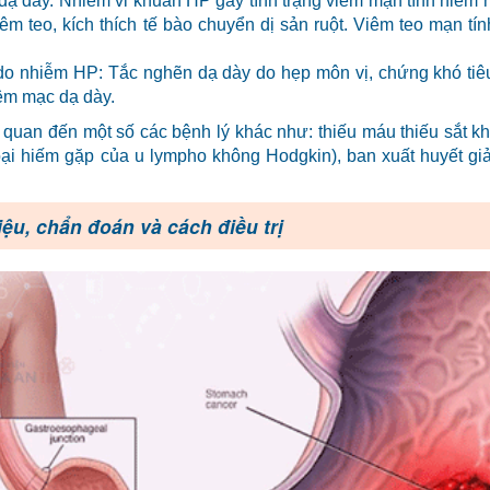
ạ dày. Nhiễm vi khuẩn HP gây tình trạng viêm mạn tính niêm
êm teo, kích thích tế bào chuyển dị sản ruột. Viêm teo mạn tín
do nhiễm HP: Tắc nghẽn dạ dày do hẹp môn vị, chứng khó tiê
iêm mạc dạ dày.
n quan đến một số các bệnh lý khác như: thiếu máu thiếu sắt k
i hiếm gặp của u lympho không Hodgkin), ban xuất huyết giả
ệu, chẩn đoán và cách điều trị