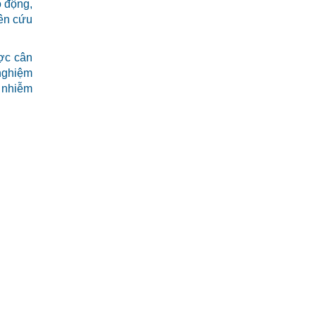
o động,
iên cứu
ược cân
 nghiệm
 nhiễm