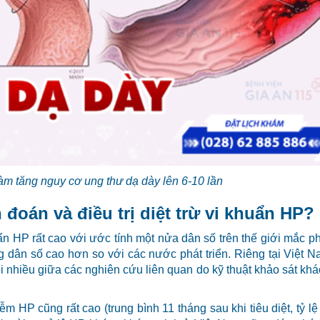
m tăng nguy cơ ung thư dạ dày lên 6-10 lần
đoán và điều trị diệt trừ vi khuẩn HP?
ẩn HP rất cao với ước tính một nửa dân số trên thế giới mắc ph
g dân số cao hơn so với các nước phát triển. Riêng tại Việt N
ổi nhiều giữa các nghiên cứu liên quan do kỹ thuật khảo sát kh
iễm HP cũng rất cao (trung bình 11 tháng sau khi tiêu diệt, tỷ lệ