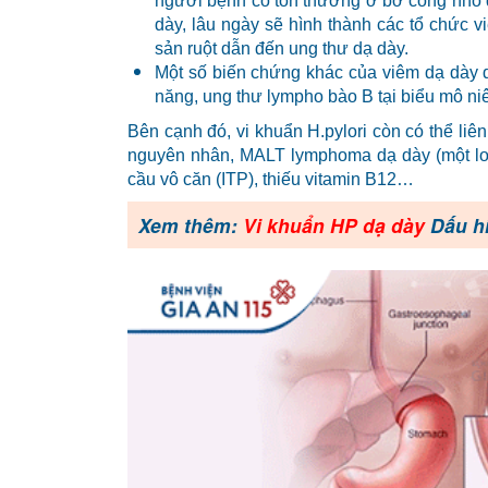
người bệnh có tổn thương ở bờ cong nhỏ d
dày, lâu ngày sẽ hình thành các tổ chức vi
sản ruột dẫn đến ung thư dạ dày.
Một số biến chứng khác của viêm dạ dày 
năng, ung thư lympho bào B tại biểu mô n
Bên cạnh đó, vi khuẩn H.pylori còn có thể liê
nguyên nhân, MALT lymphoma dạ dày (một loạ
cầu vô căn (ITP), thiếu vitamin B12…
Xem thêm:
Vi khuẩn HP dạ dày
Dấu hi