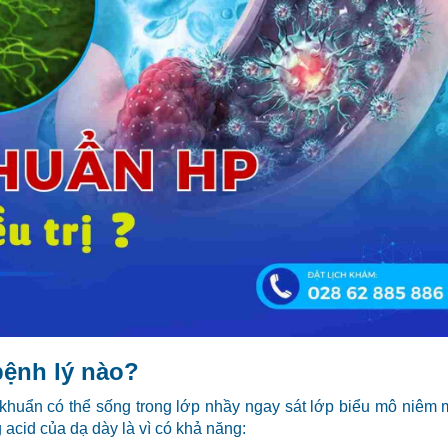
bệnh lý nào?
i khuẩn có thể sống trong lớp nhầy ngay sát lớp biểu mô niêm
 acid của dạ dày là vì có khả năng: