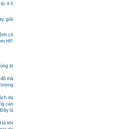
 từ 4-5
y, giải
ệnh có
iễm HP.
húng bị
c độ mà
ố lượng
vách dạ
ng can
 Đây là
 là khi