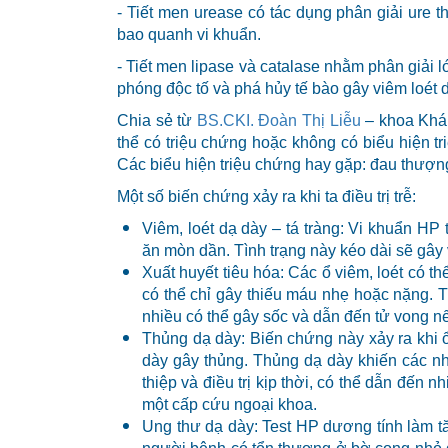
- Tiết men urease có tác dụng phân giải ure 
bao quanh vi khuẩn.
- Tiết men lipase và catalase nhằm phân giải l
phóng độc tố và phá hủy tế bào gây viêm loét 
Chia sẻ từ
BS.CKI. Đoàn Thị Liễu
– khoa Khám
thể có triệu chứng hoặc không có biểu hiện t
Các biểu hiện triệu chứng hay gặp: đau thượn
Một số biến chứng xảy ra khi ta điều trị trễ:
Viêm, loét dạ dày – tá tràng: Vi khuẩn H
ăn mòn dần. Tình trạng này kéo dài sẽ gây v
Xuất huyết tiêu hóa: Các ổ viêm, loét có t
có thể chỉ gây thiếu máu nhẹ hoặc nặng. 
nhiều có thể gây sốc và dẫn đến tử vong nế
Thủng dạ dày: Biến chứng này xảy ra khi 
dày gây thủng. Thủng dạ dày khiến các n
thiệp và điều trị kịp thời, có thể dẫn đến
một cấp cứu ngoại khoa.
Ung thư dạ dày: Test HP dương tính làm tă