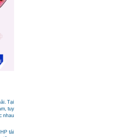
ải. Tại
am, tuy
ác nhau
 HP tái