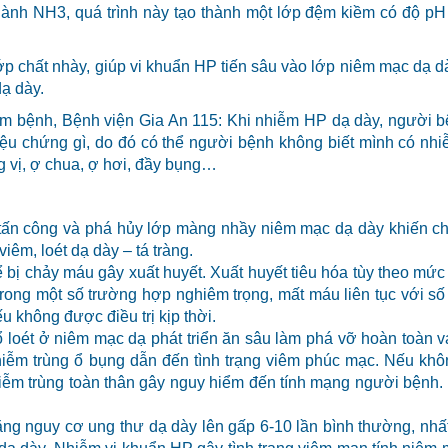
thành NH3, quá trình này tạo thành một lớp đệm kiềm có độ pH
ớp chất nhày, giúp vi khuẩn HP tiến sâu vào lớp niêm mạc dạ dà
dạ dày.
 bệnh, Bệnh viện Gia An 115: Khi nhiễm HP dạ dày, người b
riệu chứng gì, do đó có thể người bệnh không biết mình có nh
g vị, ợ chua, ợ hơi, đầy bụng…
P tấn công và phá hủy lớp màng nhầy niêm mạc dạ dày khiến c
iêm, loét dạ dày – tá tràng.
hể bị chảy máu gây xuất huyết. Xuất huyết tiêu hóa tùy theo mứ
Trong một số trường hợp nghiêm trọng, mất máu liên tục với s
u không được điều trị kịp thời.
ổ loét ở niêm mạc dạ phát triển ăn sâu làm phá vỡ hoàn toàn 
hiễm trùng ổ bụng dẫn đến tình trạng viêm phúc mạc. Nếu khô
 nhiễm trùng toàn thân gây nguy hiểm đến tính mạng người bệnh.
ng nguy cơ ung thư dạ dày lên gấp 6-10 lần bình thường, nhất