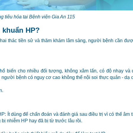
g tiêu hóa tại Bệnh viện Gia An 115
i khuẩn HP?
hai thác tiền sử và thăm khám lâm sàng, người bệnh cần đượ
hổ biến cho nhiều đối tượng, không xâm lấn, có độ nhạy và 
 người bệnh có nguy cơ cao không thể nội soi thực quản - dạ d
n.
 Ít dùng để chẩn đoán và đánh giá sau điều trị vì có thể âm t
bị nhiễm HP hay đã bị từ trước lâu rồi.