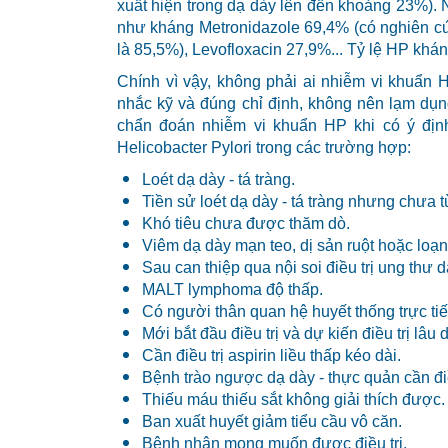
xuất hiện trong dạ dày lên đến khoảng 23%). 
như kháng Metronidazole 69,4% (có nghiên cứu
là 85,5%), Levofloxacin 27,9%... Tỷ lệ HP khán
Chính vì vậy, không phải ai nhiễm vi khuẩn H
nhắc kỹ và đúng chỉ định, không nên lạm dụn
chẩn đoán nhiễm vi khuẩn HP khi có ý định 
Helicobacter Pylori trong các trường hợp:
Loét dạ dày - tá tràng.
Tiền sử loét dạ dày - tá tràng nhưng chưa
Khó tiêu chưa được thăm dò.
Viêm dạ dày mạn teo, dị sản ruột hoặc loạn
Sau can thiệp qua nội soi điều trị ung thư 
MALT lymphoma độ thấp.
Có người thân quan hệ huyết thống trực tiế
Mới bắt đầu điều trị và dự kiến điều trị lâu
Cần điều trị aspirin liều thấp kéo dài.
Bệnh trào ngược dạ dày - thực quản cần điề
Thiếu máu thiếu sắt không giải thích được.
Ban xuất huyết giảm tiểu cầu vô căn.
Bệnh nhân mong muốn được điều trị.