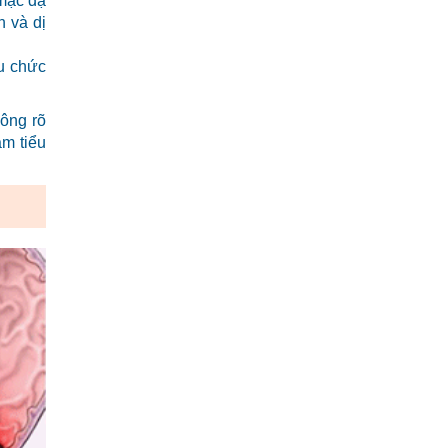
 mạc dạ
h và dị
u chức
hông rõ
m tiểu