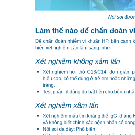
Nội soi đườn
Làm thế nào để chẩn đoán v
Để chẩn đoán nhiễm vi khuẩn HP, bên cạnh k
hiện xét nghiệm cận lâm sàng, như:
Xét nghiệm không xâm lấn
Xét nghiệm hơi thở C13/C14: đơn giản, p
hiệu cao, có thể dùng ở trẻ em hoặc những
tràng.
Test phân: ít dùng do bất tiện cho bệnh nhâ
Xét nghiệm xâm lấn
Xét nghiệm máu tìm kháng thể IgG kháng HP:
và không biết chính xác bệnh nhân có đang 
Nội soi dạ dày: Phổ biến