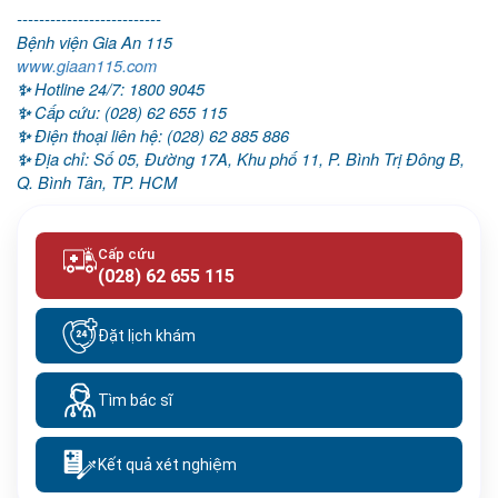
--------------------------
Bệnh viện Gia An 115
www.giaan115.com
Hotline 24/7
:
1800 9045
✨
Cấp cứu
:
(028) 62 655 115
✨
Điện thoại liên hệ
:
(028) 62 885 886
✨
Địa chỉ:
Số 05, Đường 17A, Khu phố 11, P. Bình Trị Đông B,
✨
Q. Bình Tân, TP. HCM
Cấp cứu
(028) 62 655 115
Đặt lịch khám
Tìm bác sĩ
Kết quả xét nghiệm