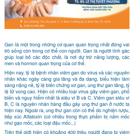
Gan là một trong những cơ quan quan trọng nhất đóng vai
trò sống còn trong cơ thể con người. Gan là người lính gác
giúp loại bỏ các độc chất, là nơi dự trữ năng lượng, các
men và hormon quan trọng của cơ thể.
Hiện nay, tỷ lệ bệnh nhân viêm gan do virus và các nguyên
nhân khác ngày càng gia tăng và đa dạng, biểu hiện lâm
sàng nặng nề, tỷ lệ biến chứng xơ gan, ung thư gan tăng, tỷ
lệ tử vong cao. Hiện có nhiều loại virus gây viêm gan, phổ
biến và nguy hiểm nhất là siêu vi B và C. Viêm gan siêu vi
B, C là nguyên nhân hàng đầu gây ung thư gan ở nước ta
hiện nay. Ngoài ra, ung thư gan còn có thể do nghiện rượu,
tiếp xúc Alfatoxin (có nhiều trong thực phẩm bị nấm mốc
như gạo mốc, các loại đậu mốc...)
Trên thế giới hiện có khoảng 400 triệu người đang bị viêm