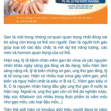
Gan là một trong những cơ quan quan trọng nhất đóng vai
trò sống còn trong cơ thể con người. Gan là người lính gác
giúp loại bỏ các độc chất, là nơi dự trữ năng lượng, các
men và hormon quan trọng của cơ thể.
Hiện nay, tỷ lệ bệnh nhân viêm gan do virus và các nguyên
nhân khác ngày càng gia tăng và đa dạng, biểu hiện lâm
sàng nặng nề, tỷ lệ biến chứng xơ gan, ung thư gan tăng, tỷ
lệ tử vong cao. Hiện có nhiều loại virus gây viêm gan, phổ
biến và nguy hiểm nhất là siêu vi B và C. Viêm gan siêu vi
B, C là nguyên nhân hàng đầu gây ung thư gan ở nước ta
hiện nay. Ngoài ra, ung thư gan còn có thể do nghiện rượu,
tiếp xúc Alfatoxin (có nhiều trong thực phẩm bị nấm mốc
như gạo mốc, các loại đậu mốc...)
Trên thế giới hiện có khoảng 400 triệu người đang bị viêm