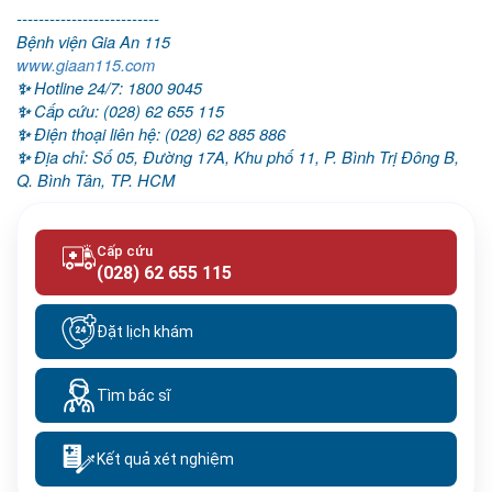
--------------------------
Bệnh viện Gia An 115
www.giaan115.com
Hotline 24/7
:
1800 9045
✨
Cấp cứu
:
(028) 62 655 115
✨
Điện thoại liên hệ
:
(028) 62 885 886
✨
Địa chỉ:
Số 05, Đường 17A, Khu phố 11, P. Bình Trị Đông B,
✨
Q. Bình Tân, TP. HCM
Cấp cứu
(028) 62 655 115
Đặt lịch khám
Tìm bác sĩ
Kết quả xét nghiệm