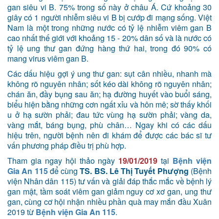
gan siêu vi B. 75% trong số này ở châu Á. Cứ khoảng 30
giây có 1 người nhiễm siêu vi B bị cướp đi mạng sống. Việt
Nam là một trong những nước có tỷ lệ nhiễm viêm gan B
cao nhất thế giới với khoảng 15 - 20% dân số và là nước có
tỷ lệ ung thư gan đứng hàng thứ hai, trong đó 90% có
mang virus viêm gan B.
Các dấu hiệu gợi ý ung thư gan: sụt cân nhiều, nhanh mà
không rõ nguyên nhân; sốt kéo dài không rõ nguyên nhân;
chán ăn, đầy bụng sau ăn; hạ đường huyết vào buổi sáng,
biểu hiện bằng những cơn ngất xỉu và hôn mê; sờ thấy khối
u ở hạ sườn phải; đau tức vùng hạ sườn phải; vàng da,
vàng mắt, báng bụng, phù chân… Ngay khi có các dấu
hiệu trên, người bệnh nên đi khám để được các bác sĩ tư
vấn phương pháp điều trị phù hợp.
Tham gia ngay hội thảo ngày
19/01/2019
tại
Bệnh viện
Gia An 115
để cùng
TS. BS. Lê Thị Tuyết Phượng
(Bệnh
viện Nhân dân 115) tư vấn và giải đáp thắc mắc về bệnh lý
gan mật, tầm soát viêm gan giảm nguy cơ xơ gan, ung thư
gan, cùng cơ hội nhận nhiều phần quà may mắn đầu Xuân
2019 từ
Bệnh viện Gia An 115
.