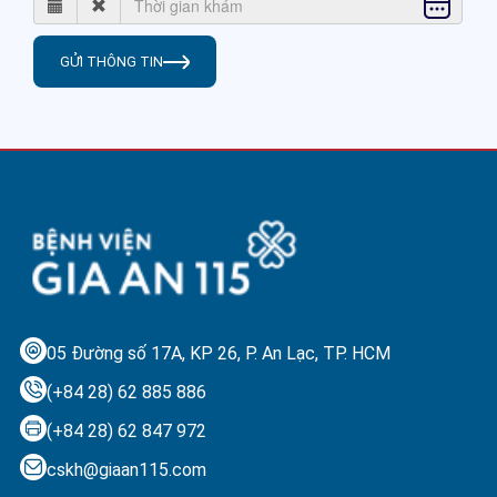
GỬI THÔNG TIN
05 Đường số 17A, KP 26, P. An Lạc,
TP. HCM
(+84 28) 62 885 886
(+84 28) 62 847 972
cskh@giaan115.com