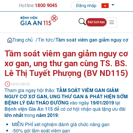
Hotline:
1800 9045
Đăng nhập
Đặt lịch hẹn
Trang chủ
/
Tin tức
/
Tầm soát viêm gan giảm nguy cơ xơ
Tầm soát viêm gan giảm nguy cơ
xơ gan, ung thư gan cùng TS. BS.
Lê Thị Tuyết Phượng (BV ND115)
15/01/2019
Tham gia ngay hội thảo:
TẦM SOÁT VIÊM GAN GIẢM
NGUY CƠ XƠ GAN, UNG THƯ GAN & PHÁT HIỆN SỚM
BỆNH LÝ ĐÁI THÁO ĐƯỜNG
vào ngày
19/01/2019
tại
Bệnh viện Gia An 115
để có cơ hội nhận quà tặng ưu đãi
lớn nhất
trong
năm 2019
:
MIỄN PHÍ xét nghiệm đánh giá chức năng gan
-50% gói tầm soát viêm gan