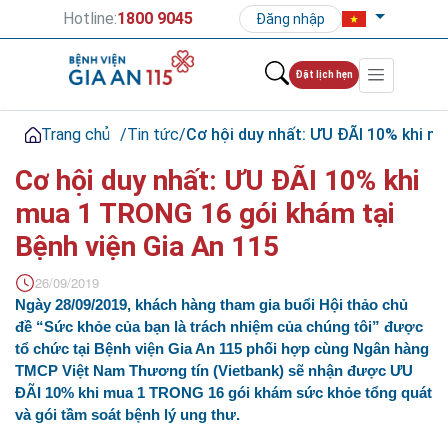
Hotline:
1800 9045
Đăng nhập
Đặt lịch hẹn
Trang chủ
/
Tin tức
/
Cơ hội duy nhất: ƯU ĐÃI 10% khi m
Cơ hội duy nhất: ƯU ĐÃI 10% khi
mua 1 TRONG 16 gói khám tại
Bệnh viện Gia An 115
26/09/2019
Ngày 28/09/2019, khách hàng tham gia buổi Hội thảo chủ
đề “Sức khỏe của bạn là trách nhiệm của chúng tôi” được
tổ chức tại Bệnh viện Gia An 115 phối hợp cùng Ngân hàng
TMCP Việt Nam Thương tín (Vietbank) sẽ nhận được ƯU
ĐÃI 10% khi mua 1 TRONG 16 gói khám sức khỏe tổng quát
và gói tầm soát bệnh lý ung thư.