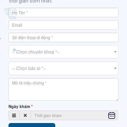
thời gian sớm nhất.
-- Chọn chuyên khoa *--
-- Chọn bác sĩ *--
Ngày khám