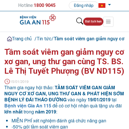
Hotline:
1800 9045
Đăng nhập
Đặt lịch hẹn
Trang chủ
/
Tin tức
/
Tầm soát viêm gan giảm nguy cơ xơ
Tầm soát viêm gan giảm nguy cơ
xơ gan, ung thư gan cùng TS. BS.
Lê Thị Tuyết Phượng (BV ND115)
15/01/2019
Tham gia ngay hội thảo:
TẦM SOÁT VIÊM GAN GIẢM
NGUY CƠ XƠ GAN, UNG THƯ GAN & PHÁT HIỆN SỚM
BỆNH LÝ ĐÁI THÁO ĐƯỜNG
vào ngày
19/01/2019
tại
Bệnh viện Gia An 115
để có cơ hội nhận quà tặng ưu đãi
lớn nhất
trong
năm 2019
:
MIỄN PHÍ xét nghiệm đánh giá chức năng gan
-50% gói tầm soát viêm gan