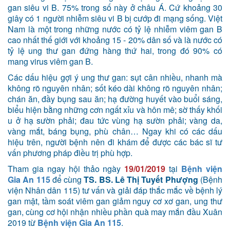
gan siêu vi B. 75% trong số này ở châu Á. Cứ khoảng 30
giây có 1 người nhiễm siêu vi B bị cướp đi mạng sống. Việt
Nam là một trong những nước có tỷ lệ nhiễm viêm gan B
cao nhất thế giới với khoảng 15 - 20% dân số và là nước có
tỷ lệ ung thư gan đứng hàng thứ hai, trong đó 90% có
mang virus viêm gan B.
Các dấu hiệu gợi ý ung thư gan: sụt cân nhiều, nhanh mà
không rõ nguyên nhân; sốt kéo dài không rõ nguyên nhân;
chán ăn, đầy bụng sau ăn; hạ đường huyết vào buổi sáng,
biểu hiện bằng những cơn ngất xỉu và hôn mê; sờ thấy khối
u ở hạ sườn phải; đau tức vùng hạ sườn phải; vàng da,
vàng mắt, báng bụng, phù chân… Ngay khi có các dấu
hiệu trên, người bệnh nên đi khám để được các bác sĩ tư
vấn phương pháp điều trị phù hợp.
Tham gia ngay hội thảo ngày
19/01/2019
tại
Bệnh viện
Gia An 115
để cùng
TS. BS. Lê Thị Tuyết Phượng
(Bệnh
viện Nhân dân 115) tư vấn và giải đáp thắc mắc về bệnh lý
gan mật, tầm soát viêm gan giảm nguy cơ xơ gan, ung thư
gan, cùng cơ hội nhận nhiều phần quà may mắn đầu Xuân
2019 từ
Bệnh viện Gia An 115
.