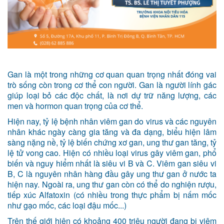
Gan là một trong những cơ quan quan trọng nhất đóng vai
trò sống còn trong cơ thể con người. Gan là người lính gác
giúp loại bỏ các độc chất, là nơi dự trữ năng lượng, các
men và hormon quan trọng của cơ thể.
Hiện nay, tỷ lệ bệnh nhân viêm gan do virus và các nguyên
nhân khác ngày càng gia tăng và đa dạng, biểu hiện lâm
sàng nặng nề, tỷ lệ biến chứng xơ gan, ung thư gan tăng, tỷ
lệ tử vong cao. Hiện có nhiều loại virus gây viêm gan, phổ
biến và nguy hiểm nhất là siêu vi B và C. Viêm gan siêu vi
B, C là nguyên nhân hàng đầu gây ung thư gan ở nước ta
hiện nay. Ngoài ra, ung thư gan còn có thể do nghiện rượu,
tiếp xúc Alfatoxin (có nhiều trong thực phẩm bị nấm mốc
như gạo mốc, các loại đậu mốc...)
Trên thế giới hiện có khoảng 400 triệu người đang bị viêm