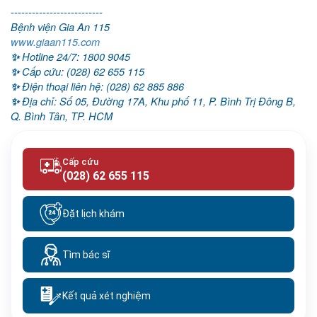
--------------------------
Bệnh viện Gia An 115
www.giaan115.com
Hotline 24/7
:
1800 9045
✨
Cấp cứu
:
(028) 62 655 115
✨
Điện thoại liên hệ
:
(028) 62 885 886
✨
Địa chỉ:
Số 05, Đường 17A, Khu phố 11, P. Bình Trị Đông B,
✨
Q. Bình Tân, TP. HCM
Cấp cứu
(028) 62 655 115
Đặt lịch khám
Tìm bác sĩ
Kết quả xét nghiệm