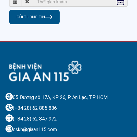
GỬI THÔNG TIN
05 Đường số 17A, KP 26, P. An Lạc,
TP. HCM
(+84 28) 62 885 886
(+84 28) 62 847 972
cskh@giaan115.com