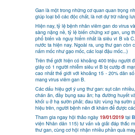
Gan là một trong những cơ quan quan trọng nhấ
giúp loại bỏ các độc chất, là nơi dự trữ năng 
Hiện nay, tỷ lệ bệnh nhân viêm gan do virus 
sàng nặng nề, tỷ lệ biến chứng xơ gan, ung th
phổ biến và nguy hiểm nhất là siêu vi B và 
nước ta hiện nay. Ngoài ra, ung thư gan còn c
nấm mốc như gạo mốc, các loại đậu mốc...)
Trên thế giới hiện có khoảng 400 triệu người
giây có 1 người nhiễm siêu vi B bị cướp đi m
cao nhất thế giới với khoảng 15 - 20% dân số
mang virus viêm gan B.
Các dấu hiệu gợi ý ung thư gan: sụt cân nhiề
chán ăn, đầy bụng sau ăn; hạ đường huyết và
khối u ở hạ sườn phải; đau tức vùng hạ sườn
hiệu trên, người bệnh nên đi khám để được các
Tham gia ngay hội thảo ngày
19/01/2019
tại
B
viện Nhân dân 115) tư vấn và giải đáp thắc 
thư gan, cùng cơ hội nhận nhiều phần quà m