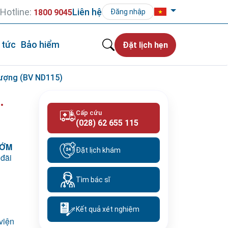
Hotline:
Liên hệ
1800 9045
Đăng nhập
 tức
Bảo hiểm
Đặt lịch hẹn
hượng (BV ND115)
.
Cấp cứu
(028) 62 655 115
SỚM
Đặt lịch khám
 đãi
Tìm bác sĩ
Kết quả xét nghiệm
viện