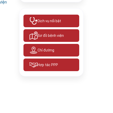
viện
Dịch vụ nổi bật
Sơ đồ bệnh viện
Chỉ đường
Hợp tác PPP