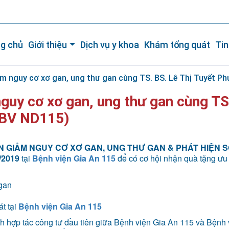
g chủ
Giới thiệu
Dịch vụ y khoa
Khám tổng quát
Tin
m nguy cơ xơ gan, ung thư gan cùng TS. BS. Lê Thị Tuyết P
guy cơ xơ gan, ung thư gan cùng TS
(BV ND115)
N GIẢM NGUY CƠ XƠ GAN, UNG THƯ GAN & PHÁT HIỆN 
/2019
tại
Bệnh viện Gia An 115
để có cơ hội nhận quà tặng ưu
gan
t tại
Bệnh viện Gia An 115
h hợp tác công tư đầu tiên giữa Bệnh viện Gia An 115 và Bệnh 