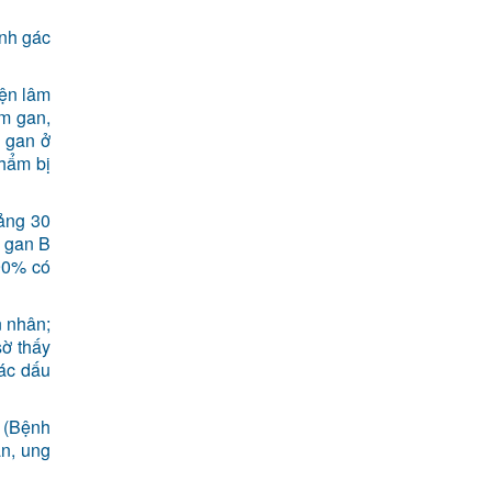
ính gác
iện lâm
êm gan,
ư gan ở
phẩm bị
oảng 30
m gan B
 90% có
n nhân;
sờ thấy
các dấu
(Bệnh
an, ung