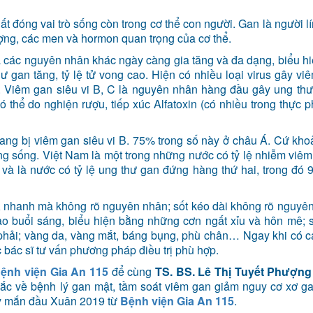
t đóng vai trò sống còn trong cơ thể con người. Gan là người l
lượng, các men và hormon quan trọng của cơ thể.
và các nguyên nhân khác ngày càng gia tăng và đa dạng, biểu h
ư gan tăng, tỷ lệ tử vong cao. Hiện có nhiều loại virus gây vi
C. Viêm gan siêu vi B, C là nguyên nhân hàng đầu gây ung th
ó thể do nghiện rượu, tiếp xúc Alfatoxin (có nhiều trong thực 
 đang bị viêm gan siêu vi B. 75% trong số này ở châu Á. Cứ kh
ạng sống. Việt Nam là một trong những nước có tỷ lệ nhiễm viê
 và là nước có tỷ lệ ung thư gan đứng hàng thứ hai, trong đó
u, nhanh mà không rõ nguyên nhân; sốt kéo dài không rõ nguyê
o buổi sáng, biểu hiện bằng những cơn ngất xỉu và hôn mê; 
 phải; vàng da, vàng mắt, báng bụng, phù chân… Ngay khi có 
 bác sĩ tư vấn phương pháp điều trị phù hợp.
ệnh viện Gia An 115
để cùng
TS. BS. Lê Thị Tuyết Phượng
mắc về bệnh lý gan mật, tầm soát viêm gan giảm nguy cơ xơ g
ay mắn đầu Xuân 2019 từ
Bệnh viện Gia An 115
.