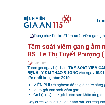
Tran
Trang chủ
/
Tin tức
/
Tầm soát viêm gan giả
Tầm soát viêm gan giảm n
BS. Lê Thị Tuyết Phượng 
15/01/2019
Tham gia ngay hội thảo:
TẦM SOÁT VIÊM GA
BỆNH LÝ ĐÁI THÁO ĐƯỜNG
vào ngày
19/01
lớn nhất
trong
năm 2019
:
MIỄN PHÍ xét nghiệm đánh giá chức năng 
-50% gói tầm soát viêm gan
Cơ hội nhận 02 gói khám sức khỏe tổng quá
Đây được xem là sự kiện đánh dấu chương trìn